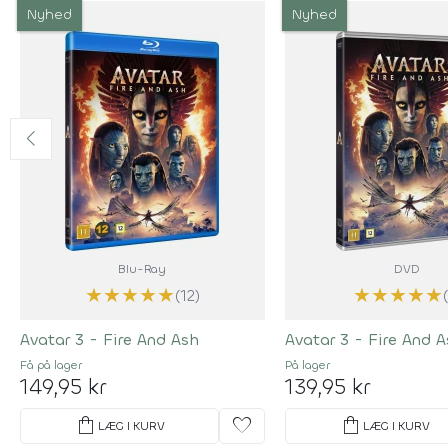
Nyhed
Nyhed
Blu-Ray
DVD
★
★
★
★
★
★
★
★
★
★
(12)
Avatar 3 - Fire And Ash
Avatar 3 - Fire And 
Få på lager
På lager
149,95 kr
139,95 kr
shopping_bag
favorite
shopping_bag
LÆG I KURV
LÆG I KURV