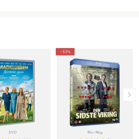
-33%
DVD
Blu-Ray