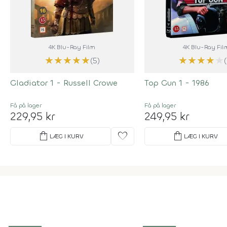
4K Blu-Ray Film
4K Blu-Ray Fil
★
★
★
★
★
★
★
★
★
★
(5)
Gladiator 1 - Russell Crowe
Top Gun 1 - 1986
Få på lager
Få på lager
229,95 kr
249,95 kr
shopping_bag
favorite
shopping_bag
LÆG I KURV
LÆG I KURV