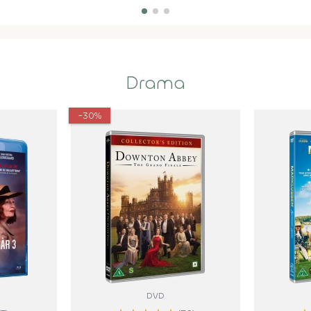
Drama
-30%
DVD