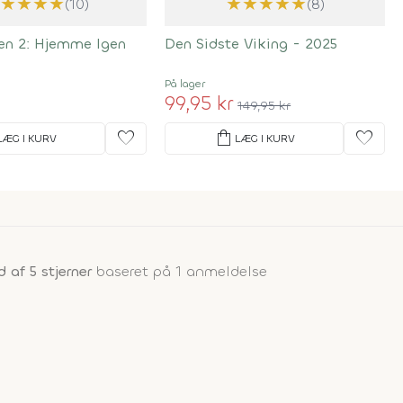
★
★
★
★
★
★
★
★
★
★
(10)
(8)
n 2: Hjemme Igen
Den Sidste Viking - 2025
På lager
99,95 kr
149,95 kr
favorite
shopping_bag
favorite
LÆG I KURV
LÆG I KURV
d af 5 stjerner
baseret på 1 anmeldelse