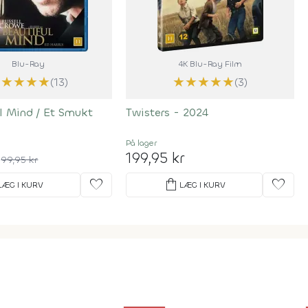
Blu-Ray
4K Blu-Ray Film
★
★
★
★
★
★
★
★
★
★
(13)
(3)
l Mind / Et Smukt
Twisters - 2024
På lager
199,95 kr
99,95 kr
favorite
shopping_bag
favorite
LÆG I KURV
LÆG I KURV