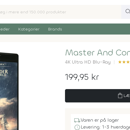
sear
eder
Kategorier
Brands
Master And Com
4K Ultra HD Blu-Ray
★
★
★
199,95 kr
shopping_bag
LÆ
local_shipping
Varen er på lager
schedule
Levering: 1-3 hverdag