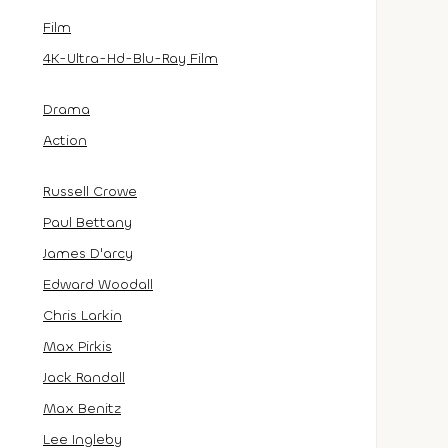
Film
4K-Ultra-Hd-Blu-Ray Film
Drama
Action
Russell Crowe
Paul Bettany
James D'arcy
Edward Woodall
Chris Larkin
Max Pirkis
Jack Randall
Max Benitz
Lee Ingleby