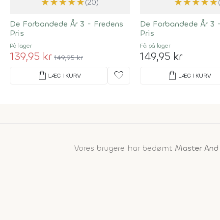
★
★
★
★
★
★
★
★
★
★
(20)
De Forbandede År 3 - Fredens
De Forbandede År 3 
Pris
Pris
På lager
Få på lager
139,95 kr
149,95 kr
149,95 kr
shopping_bag
favorite
shopping_bag
LÆG I KURV
LÆG I KURV
Vores brugere har bedømt
Master And