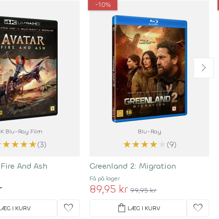
-10%
4K Blu-Ray Film
Blu-Ray
★
★
★
★
★
★
★
★
★
★
(3)
(9)
 Fire And Ash
Greenland 2: Migration
Få på lager
r
89,95 kr
99,95 kr
favorite
shopping_bag
favorite
LÆG I KURV
LÆG I KURV