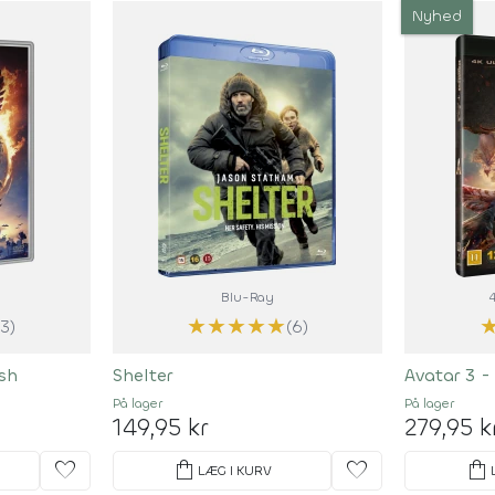
Nyhed
Blu-Ray
★
★
★
★
★
(3)
(6)
Ash
Shelter
Avatar 3 -
På lager
På lager
149,95 kr
279,95 k
favorite
shopping_bag
favorite
shopping_bag
LÆG I KURV