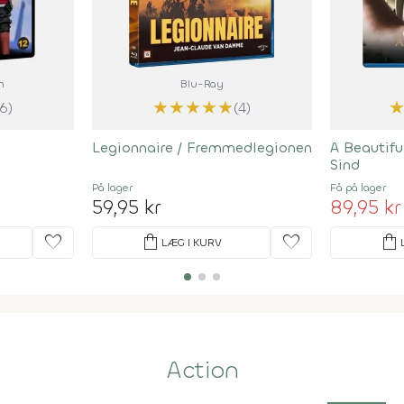
m
Blu-Ray
★
★
★
★
★
(6)
(4)
Legionnaire / Fremmedlegionen
A Beautifu
Sind
På lager
Få på lager
59,95 kr
89,95 kr
favorite
shopping_bag
favorite
shopping_bag
LÆG I KURV
Action