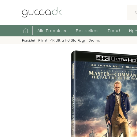
home
Alle Produkter
Bestsellers
Tilbud
Nyh
Forside
Film
4K Ultra Hd Blu Ray
Drama