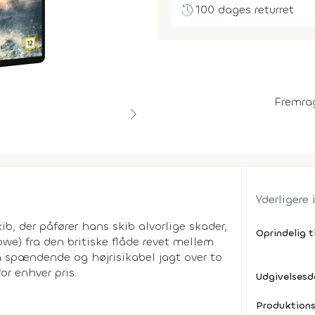
history
100 dages returret
Fremra
Yderligere
kib, der påfører hans skib alvorlige skader,
Oprindelig t
owe) fra den britiske flåde revet mellem
n spændende og højrisikabel jagt over to
or enhver pris.
Udgivelses
Produktions