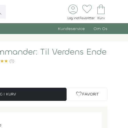
account_circle
favorite
shopping_bag
ch
Log ind
Favoritter
Kurv
Kundeservice
Om Os
mander: Til Verdens Ende
★
★
(1)
favorite
G I KURV
FAVORIT
e