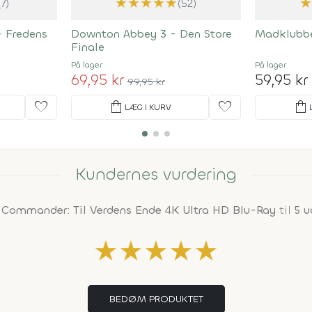
★
★
★
★
★
(7)
(52)
- Fredens
Downton Abbey 3 - Den Store
Madklubbe
Finale
På lager
På lager
69,95 kr
59,95 kr
99,95 kr
favorite
shopping_bag
favorite
shopping_bag
LÆG I KURV
Kundernes vurdering
 Commander: Til Verdens Ende 4K Ultra HD Blu-Ray
til
5 u
★
★
★
★
★
BEDØM PRODUKTET