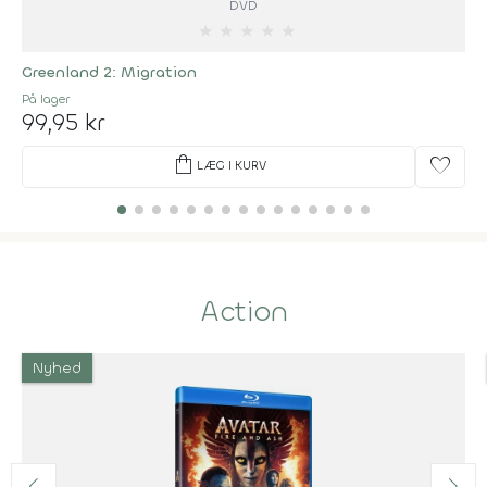
DVD
★
★
★
★
★
Greenland 2: Migration
På lager
99,95 kr
shopping_bag
favorite
LÆG I KURV
Action
Nyhed