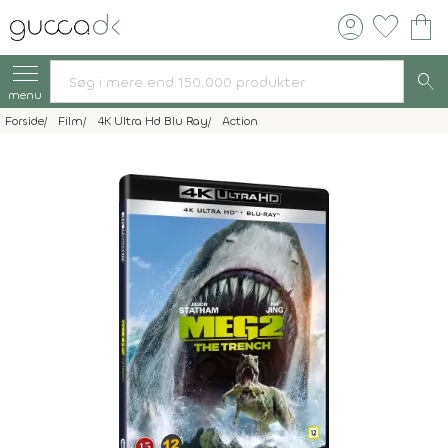
account_circle
favorite
shopping_bag
search
menu
Forside
Film
4K Ultra Hd Blu Ray
Action