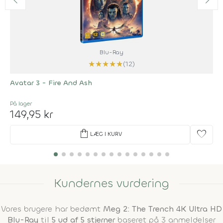
Blu-Ray
★
★
★
★
★
(12)
Avatar 3 - Fire And Ash
På lager
149,95 kr
shopping_bag
favorite
LÆG I KURV
Kundernes vurdering
Vores brugere har bedømt
Meg 2: The Trench 4K Ultra HD
Blu-Ray
til
5 ud af 5 stjerner
baseret på 3 anmeldelser