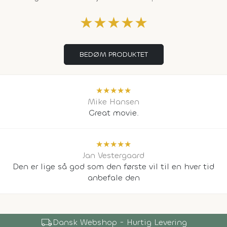
★
★
★
★
★
BEDØM PRODUKTET
★
★
★
★
★
Mike Hansen
Great movie.
★
★
★
★
★
Jan Vestergaard
Den er lige så god som den første vil til en hver tid
anbefale den
local_shipping
Dansk Webshop - Hurtig Levering