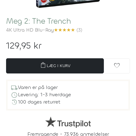
Meg 2: The Trench
4K Ultra HD Blu-Ray
★
★
★
★
★
(3)
129,95 kr
shopping_bag
favorite
LÆG I KURV
local_shipping
Varen er på lager
schedule
Levering: 1-3 hverdage
history
100 dages returret
Fremragende - 73.936 anmeldelser