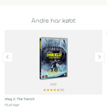
Andre har købt
DVD
★
★
★
★
★
(9)
Meg 2: The Trench
Få på lager