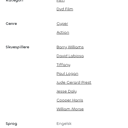
Kategori
Film
Dvd Film
Genre
Gyser
Action
Skuespillere
Barry Williams
David Labiosa
Tiffany
Paul Logan
Jude Gerard Prest
Jesse Daly
Cooper Harris
William Morse
Sprog
Engelsk