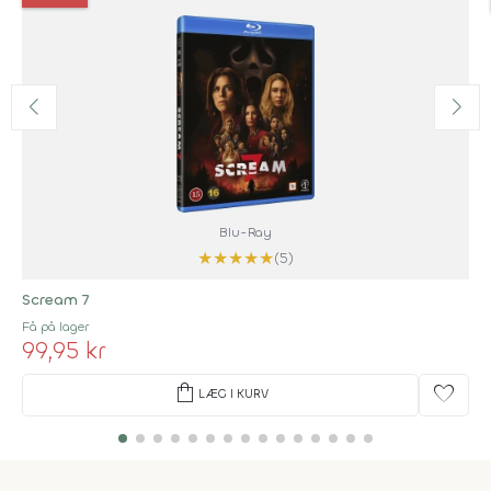
Blu-Ray
★
★
★
★
★
(5)
Scream 7
Få på lager
99,95 kr
shopping_bag
favorite
LÆG I KURV