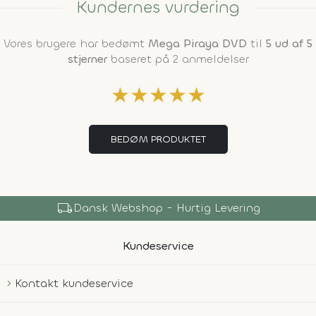
Kundernes vurdering
Vores brugere har bedømt
Mega Piraya DVD
til
5 ud af 5
stjerner
baseret på 2 anmeldelser
★
★
★
★
★
BEDØM PRODUKTET
local_shipping
Dansk Webshop - Hurtig Levering
Kundeservice
Kontakt kundeservice