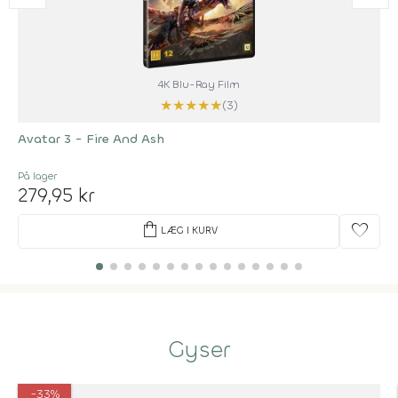
4K Blu-Ray Film
★
★
★
★
★
(3)
Avatar 3 - Fire And Ash
På lager
279,95 kr
shopping_bag
favorite
LÆG I KURV
Gyser
-33%