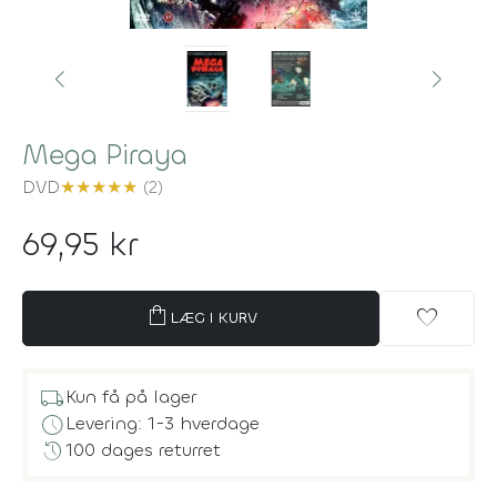
Mega Piraya
DVD
★
★
★
★
★
(2)
69,95 kr
shopping_bag
favorite
LÆG I KURV
local_shipping
Kun få på lager
schedule
Levering: 1-3 hverdage
history
100 dages returret