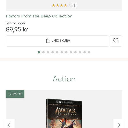
★
★
★
★
★
(4)
Horrors From The Deep Collection
Ikke på lager
89,95 kr
shopping_bag
favorite
LÆG I KURV
Action
Nyhed