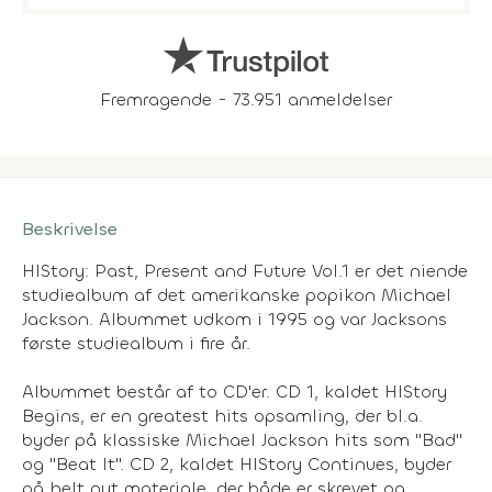
Fremragende - 73.951 anmeldelser
Beskrivelse
HIStory: Past, Present and Future
Vol.1 er det niende
studiealbum af det amerikanske popikon Michael
Jackson. Albummet udkom i 1995 og var Jacksons
første studiealbum i fire år.
Albummet består af to CD'er. CD 1, kaldet
HIStory
Begins,
er en greatest hits opsamling, der bl.a.
byder på klassiske Michael Jackson hits som "Bad"
og "Beat It". CD 2, kaldet
HIStory Continues
, byder
på helt nyt materiale, der både er skrevet og