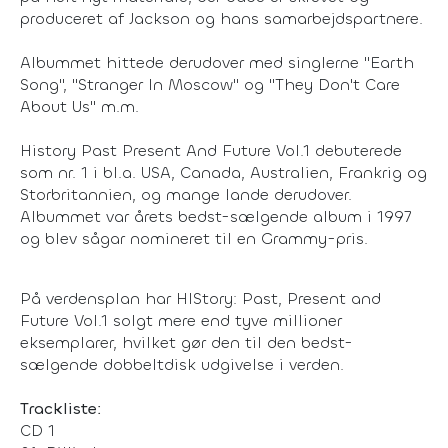
produceret af Jackson og hans samarbejdspartnere.
Albummet hittede derudover med singlerne "Earth
Song", "Stranger In Moscow" og "They Don't Care
About Us" m.m.
History Past Present And Future Vol.1 debuterede
som nr. 1 i bl.a. USA, Canada, Australien, Frankrig og
Storbritannien, og mange lande derudover.
Albummet var årets bedst-sælgende album i 1997
og blev sågar nomineret til en Grammy-pris.
På verdensplan har HIStory: Past, Present and
Future Vol.1 solgt mere end tyve millioner
eksemplarer, hvilket gør den til den bedst-
sælgende dobbeltdisk udgivelse i verden.
Trackliste:
CD 1