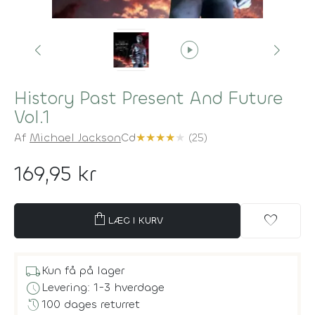
play_circle
History Past Present And Future
Vol.1
Af
Michael Jackson
Cd
★
★
★
★
★
(25)
169,95 kr
shopping_bag
favorite
LÆG I KURV
local_shipping
Kun få på lager
schedule
Levering: 1-3 hverdage
history
100 dages returret