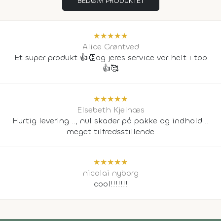
BEDØM PRODUKTET
★
★
★
★
★
Alice Grøntved
Et super produkt 👍👏og jeres service var helt i top
👍🥰
★
★
★
★
★
Elsebeth Kjelnæs
Hurtig levering .., nul skader på pakke og indhold ..
meget tilfredsstillende
★
★
★
★
★
nicolai nyborg
cool!!!!!!!