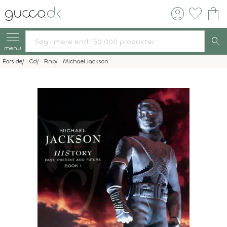
account_circle
favorite
shopping_bag
search
menu
Forside
Cd
Rnb
Michael Jackson