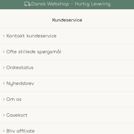
local_shipping
Dansk Webshop - Hurtig Levering
Kundeservice
Kontakt kundeservice
Ofte stillede spørgsmål
Ordrestatus
Nyhedsbrev
Om os
Gavekort
Bliv affiliate