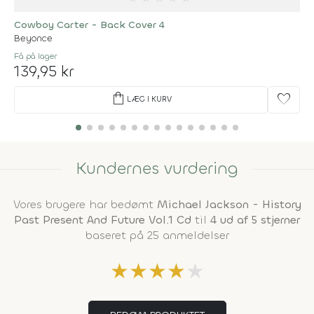
Cowboy Carter - Back Cover 4
Beyonce
Få på lager
139,95 kr
shopping_bag
favorite
LÆG I KURV
Kundernes vurdering
Vores brugere har bedømt
Michael Jackson - History
Past Present And Future Vol.1 Cd
til
4 ud af 5 stjerner
baseret på 25 anmeldelser
★
★
★
★
★