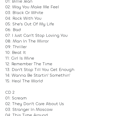
01: Billie Jean
02: Way You Make Me Feel
03: Black Or White
04: Rock With You
05: She's Out Of My Life
06: Bad
07: I Just Can't Stop Loving You
08: Man In The Mirror
09: Thriller
10: Beat It
11: Girl Is Mine
12: Remember The Time
13: Don't Stop Till You Get Enough
14: Wanna Be Startin' Somethin'
15: Heal The World
CD 2
01: Scream
02: They Don't Care About Us
03: Stranger In Moscow
04: This Time Around