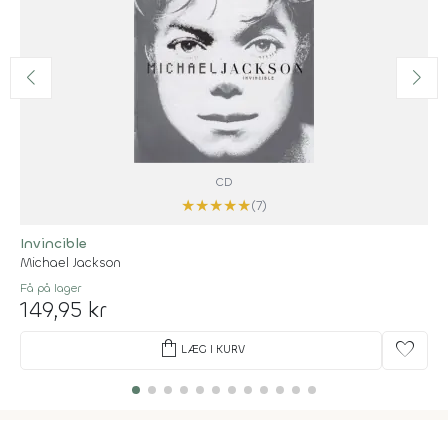
CD
★
★
★
★
★
(7)
Invincible
Michael Jackson
Få på lager
149,95 kr
shopping_bag
favorite
LÆG I KURV