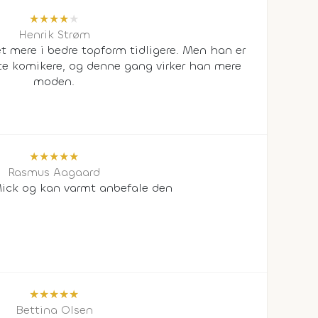
★
★
★
★
★
Henrik Strøm
 mere i bedre topform tidligere. Men han er
te komikere, og denne gang virker han mere
moden.
★
★
★
★
★
Rasmus Aagaard
Mick og kan varmt anbefale den
★
★
★
★
★
Bettina Olsen