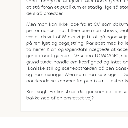
snart mange år. Alligevel føler han sig som 
at stå foran et publikum er stadig lige så st
de skrå brædder.
Men man kan ikke løbe fra et CV, som dokumen
performance, indtil flere one man shows, teat
været drevet af Micks vilje til at gå egne ve
på ren lyst og begejstring. Parløbet med kol
to herrer Klan og Øgendahl nægtede at acc
genopfandt genren. TV-serien TOMGANG, som
grund turde handle om kærlighed og intet an
ikoniske stil og sceneoptræden på den dansk
og nomineringer. Men som han selv siger: "Det 
anerkendelse kommer fra publikum... resten ka
Kort sagt: En kunstner, der gør som det pass
bakke ned af en ensrettet vej?