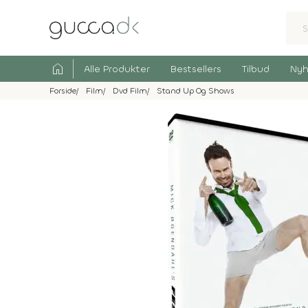
home
Alle Produkter
Bestsellers
Tilbud
Nyh
Forside
Film
Dvd Film
Stand Up Og Shows