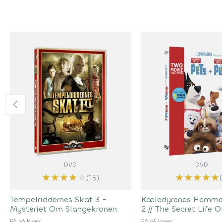
DVD
DVD
★
★
★
★
★
★
★
★
★
★
(15)
Tempelriddernes Skat 3 -
Kæledyrenes Hemmel
Mysteriet Om Slangekronen
2
//
The Secret Life O
Få på lager
Få på lager