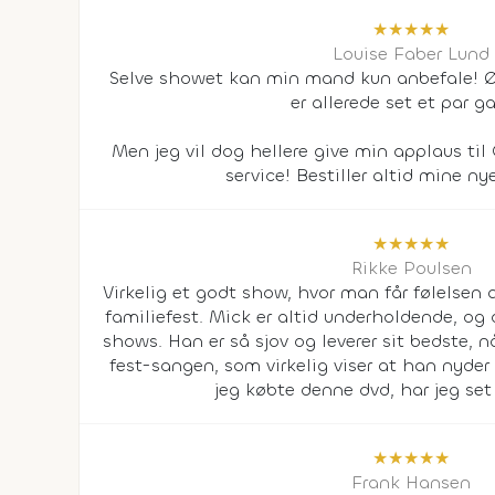
★
★
★
★
★
Louise Faber Lund
Selve showet kan min mand kun anbefale! 
er allerede set et par g
Men jeg vil dog hellere give min applaus til
service! Bestiller altid mine nye
★
★
★
★
★
Rikke Poulsen
Virkelig et godt show, hvor man får følelsen af
familiefest. Mick er altid underholdende, og 
shows. Han er så sjov og leverer sit bedste, 
fest-sangen, som virkelig viser at han nyder
jeg købte denne dvd, har jeg set
★
★
★
★
★
Frank Hansen