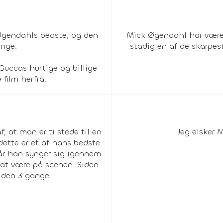
Øgendahls bedste, og den
Mick Øgendahl har været
ange.
stadig en af de skarpes
 Guccas hurtige og billige
 film herfra.
, at man er tilstede til en
Jeg elsker 
dette er et af hans bedste
når han synger sig igennem
 at være på scenen. Siden
 den 3 gange.