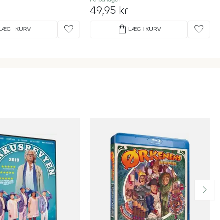
49,95 kr
favorite
shopping_bag
favorite
LÆG I KURV
LÆG I KURV