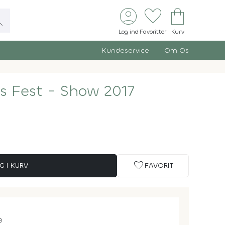
account_circle
favorite
shopping_bag
ch
Log ind
Favoritter
Kurv
Kundeservice
Om Os
s Fest - Show 2017
favorite
G I KURV
FAVORIT
e