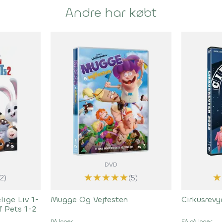
Andre har købt
DVD
★
★
★
★
★
★
(2)
(5)
ige Liv 1-
Mugge Og Vejfesten
Cirkusrev
f Pets 1-2
På lager
Få på lager