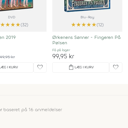
DVD
Blu-Ray
★
★
★
★
★
★
★
★
★
★
(32)
(12)
en 2019
Ørkenens Sønner - Fingeren På
Pølsen
Få på lager
99,95 kr
49,95 kr
favorite
shopping_bag
favorite
LÆG I KURV
LÆG I KURV
r
baseret på 16 anmeldelser