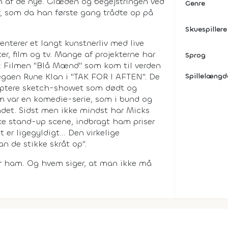
en af de nye. Glæden og begejstringen ved
Genre
or, som da han første gang trådte op på
Skuespillere
terer et langt kunstnerliv med live
er, film og tv. Mange af projekterne har
Sprog
je: Filmen "Blå Mænd" som kom til verden
legaen Rune Klan i "TAK FOR I AFTEN". De
Spillelængd
eptere sketch-showet som dødt og
 var en komedie-serie, som i bund og
det. Sidst men ikke mindst har Micks
e stand-up scene, indbragt ham priser
er ligegyldigt... Den virkelige
n de stikke skråt op".
er ham. Og hvem siger, at man ikke må