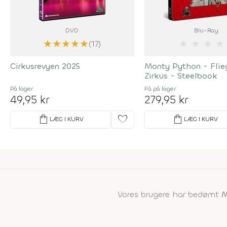
DVD
Blu-Ray
★
★
★
★
★
★
★
★
★
(17)
Cirkusrevyen 2025
Monty Python - Flie
Zirkus - Steelbook
På lager
Få på lager
49,95 kr
279,95 kr
shopping_bag
favorite
shopping_bag
LÆG I KURV
LÆG I KURV
Vores brugere har bedømt
M