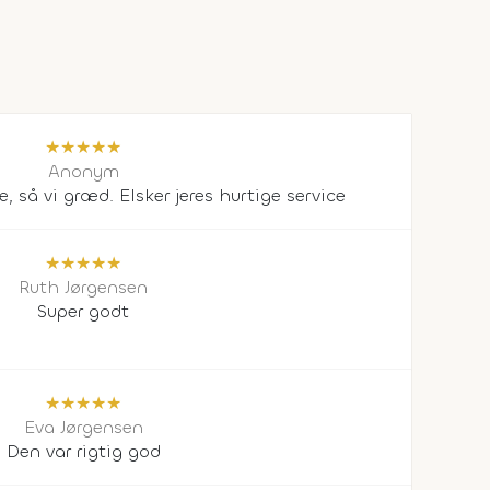
★
★
★
★
★
Anonym
e, så vi græd. Elsker jeres hurtige service
★
★
★
★
★
Ruth Jørgensen
Super godt
★
★
★
★
★
Eva Jørgensen
Den var rigtig god