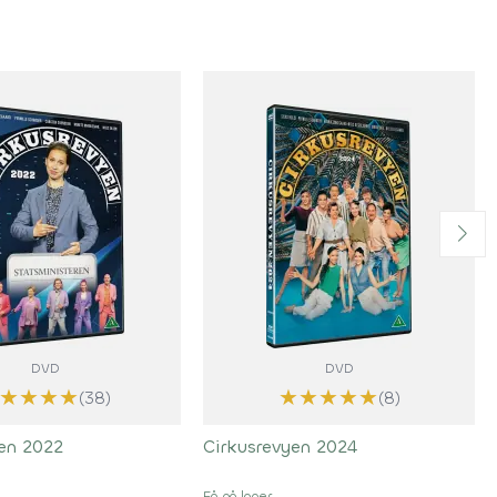
DVD
DVD
★
★
★
★
★
★
★
★
★
(38)
(8)
yen 2022
Cirkusrevyen 2024
Få på lager