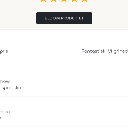
BEDØM PRODUKTET
pris
Fantastisk. Vi grined
show.
sportsko.
ensen
p