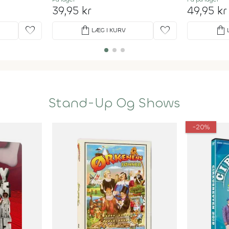
39,95 kr
49,95 kr
favorite
shopping_bag
favorite
shopping_bag
LÆG I KURV
Stand-Up Og Shows
-20%