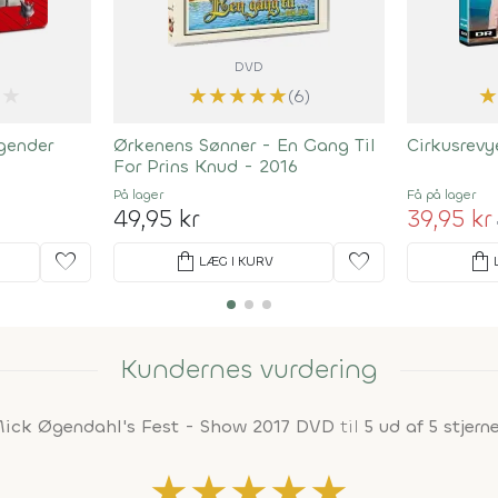
DVD
★
★
★
★
★
★
(6)
gender
Ørkenens Sønner - En Gang Til
Cirkusrevy
For Prins Knud - 2016
På lager
Få på lager
49,95 kr
39,95 kr
favorite
shopping_bag
favorite
shopping_bag
LÆG I KURV
Kundernes vurdering
ick Øgendahl's Fest - Show 2017 DVD
til
5 ud af 5 stjerne
★
★
★
★
★