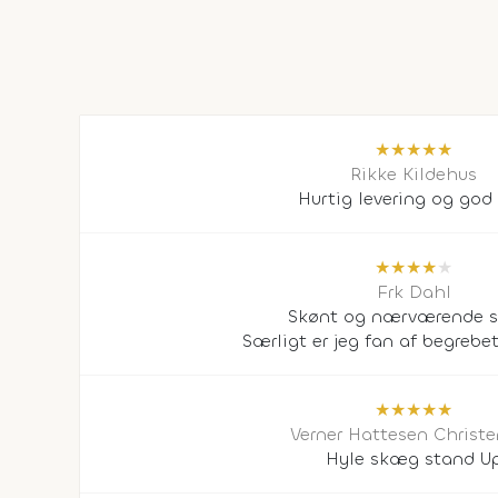
★
★
★
★
★
Rikke Kildehus
Hurtig levering og god 
★
★
★
★
★
Frk Dahl
Skønt og nærværende 
Særligt er jeg fan af begrebet 
★
★
★
★
★
Verner Hattesen Christ
Hyle skæg stand U