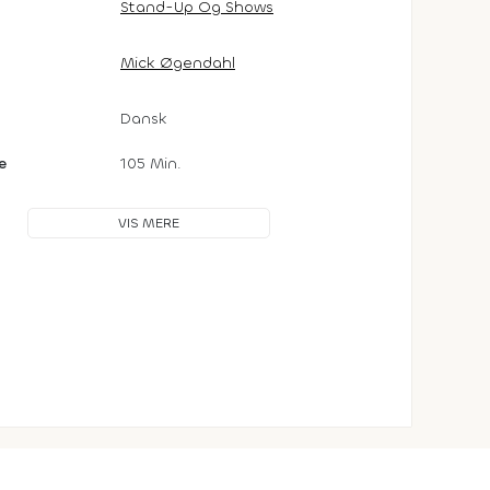
Stand-Up Og Shows
Mick Øgendahl
Dansk
e
105 Min.
VIS MERE