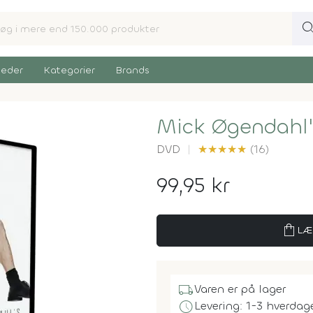
sear
eder
Kategorier
Brands
Mick Øgendahl'
DVD
★
★
★
★
★
(16)
99,95 kr
shopping_bag
LÆ
local_shipping
Varen er på lager
schedule
Levering: 1-3 hverdag