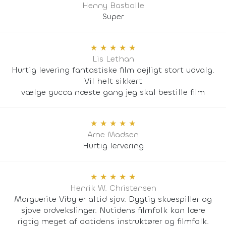
Henny Basballe
Super
★
★
★
★
★
Lis Lethan
Hurtig levering fantastiske film dejligt stort udvalg.
Vil helt sikkert
vælge gucca næste gang jeg skal bestille film
★
★
★
★
★
Arne Madsen
Hurtig lervering
★
★
★
★
★
Henrik W. Christensen
Marguerite Viby er altid sjov. Dygtig skuespiller og
sjove ordvekslinger. Nutidens filmfolk kan lære
rigtig meget af datidens instruktører og filmfolk.