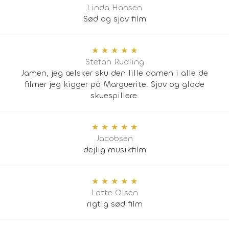
Linda Hansen
Sød og sjov film
★
★
★
★
★
Stefan Rudling
Jamen, jeg ælsker sku den lille damen i alle de
filmer jeg kigger på Marguerite. Sjov og glade
skuespillere.
★
★
★
★
★
Jacobsen
dejlig musikfilm
★
★
★
★
★
Lotte Olsen
rigtig sød film