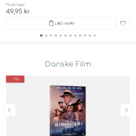
Få på lager
49,95 kr
shopping_bag
favorite
LÆG I KURV
Danske Film
-7%