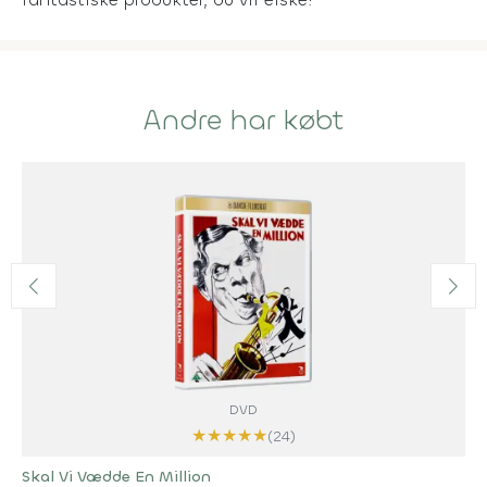
Andre har købt
DVD
★
★
★
★
★
(24)
Skal Vi Vædde En Million