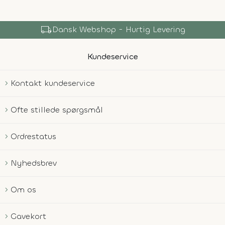
local_shipping
Dansk Webshop - Hurtig Levering
Kundeservice
Kontakt kundeservice
Ofte stillede spørgsmål
Ordrestatus
Nyhedsbrev
Om os
Gavekort