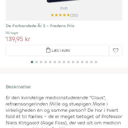
DVD
★
★
★
★
★
(20)
De Forbandede År 3 - Fredens Pris
På lager
139,95 kr
shopping_bag
favorite
LÆG I KURV
Beskrivelse
Er den kvindelige medicinstuderende "Claus",
refrænsangerinden Mille og stuepigen Marie i
virkeligheden én og samme person? De har i hvert
fald ét til fælles – de er meget betaget af Professor
Niels Klitgaard (Aage Foss), der ved alt om medicin