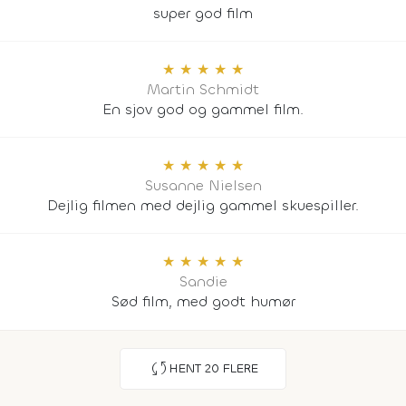
super god film
★
★
★
★
★
Martin Schmidt
En sjov god og gammel film.
★
★
★
★
★
Susanne Nielsen
Dejlig filmen med dejlig gammel skuespiller.
★
★
★
★
★
Sandie
Sød film, med godt humør
sync
HENT
20
FLERE