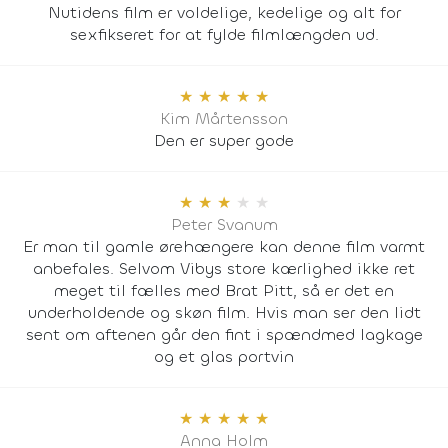
Nutidens film er voldelige, kedelige og alt for
sexfikseret for at fylde filmlængden ud.
★
★
★
★
★
Kim Mårtensson
Den er super gode
★
★
★
★
★
Peter Svanum
Er man til gamle ørehængere kan denne film varmt
anbefales. Selvom Vibys store kærlighed ikke ret
meget til fælles med Brat Pitt, så er det en
underholdende og skøn film. Hvis man ser den lidt
sent om aftenen går den fint i spændmed lagkage
og et glas portvin
★
★
★
★
★
Anna Holm