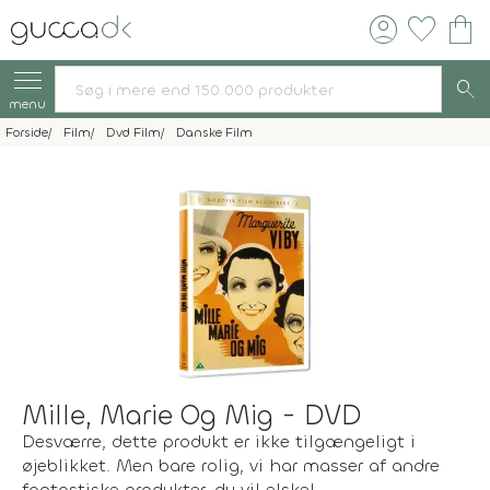
account_circle
favorite
shopping_bag
search
menu
Forside
Film
Dvd Film
Danske Film
Mille, Marie Og Mig - DVD
Desværre, dette produkt er ikke tilgængeligt i
øjeblikket. Men bare rolig, vi har masser af andre
fantastiske produkter, du vil elske!