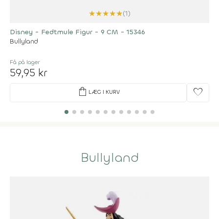
★
★
★
★
★
(1)
Disney - Fedtmule Figur - 9 CM - 15346
Bullyland
Få på lager
59,95 kr
shopping_bag
favorite
LÆG I KURV
Bullyland