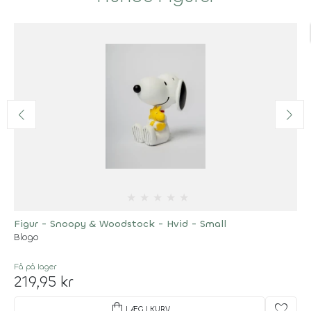
★
★
★
★
★
Figur - Snoopy & Woodstock - Hvid - Small
Blogo
Få på lager
219,95 kr
shopping_bag
favorite
LÆG I KURV