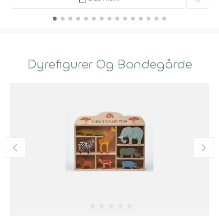
Dyrefigurer Og Bondegårde
★
★
★
★
★