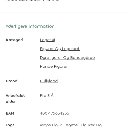
Yderligere information
Kategori
Legetøj
Figurer Og Legesæt
Dyrefigurer Og Bondegårde
Hunde Figurer
Brand
Bullyland
Anbefalet
Fra 3 År
alder
EAN
4007176654255
Tags
Mops Figur, Legetøj, Figurer Og