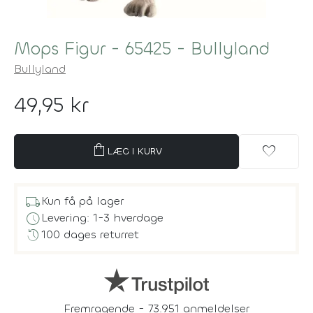
Mops Figur - 65425 - Bullyland
Bullyland
49,95 kr
shopping_bag
favorite
LÆG I KURV
local_shipping
Kun få på lager
schedule
Levering: 1-3 hverdage
history
100 dages returret
Fremragende - 73.951 anmeldelser