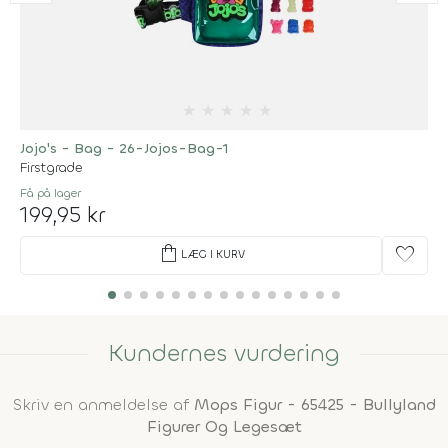
★
★
★
★
★
Jojo's - Bag - 26-Jojos-Bag-1
Firstgrade
Få på lager
199,95 kr
shopping_bag
favorite
LÆG I KURV
Kundernes vurdering
Skriv en anmeldelse af
Mops Figur - 65425 - Bullyland
Figurer Og Legesæt