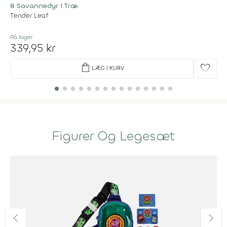
8 Savannedyr I Træ
Tender Leaf
På lager
339,95 kr
shopping_bag
favorite
LÆG I KURV
Figurer Og Legesæt