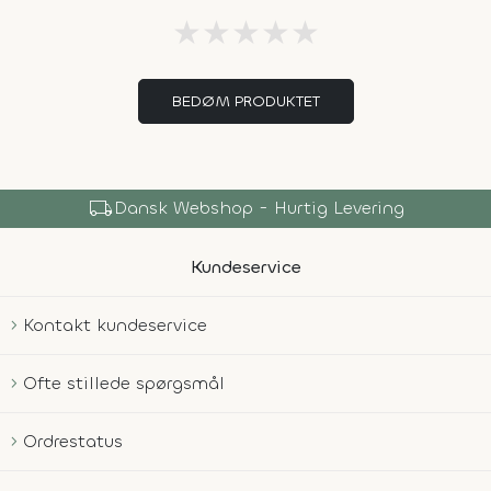
★
★
★
★
★
BEDØM PRODUKTET
local_shipping
Dansk Webshop - Hurtig Levering
Kundeservice
Kontakt kundeservice
Ofte stillede spørgsmål
Ordrestatus