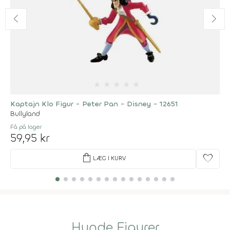
★
★
★
★
★
Kaptajn Klo Figur - Peter Pan - Disney - 12651
Bullyland
Få på lager
59,95 kr
shopping_bag
favorite
LÆG I KURV
Hunde Figurer