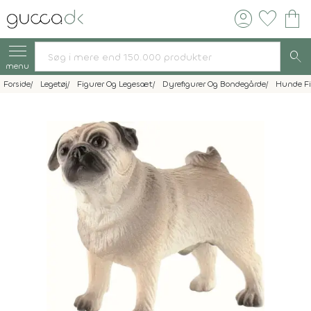
account_circle
favorite
shopping_bag
search
menu
Forside
Legetøj
Figurer Og Legesæt
Dyrefigurer Og Bondegårde
Hunde Fi