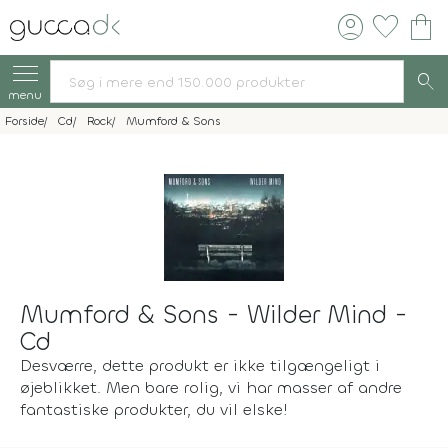
account_circle
favorite
shopping_bag
search
menu
Forside
Cd
Rock
Mumford & Sons
Mumford & Sons - Wilder Mind -
Cd
Desværre, dette produkt er ikke tilgængeligt i
øjeblikket. Men bare rolig, vi har masser af andre
fantastiske produkter, du vil elske!