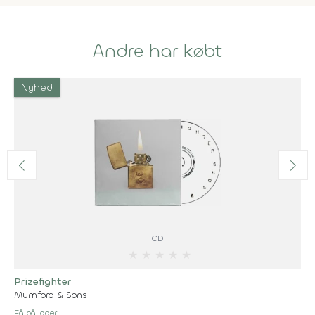
Andre har købt
Nyhed
CD
★
★
★
★
★
Prizefighter
Mumford & Sons
Få på lager