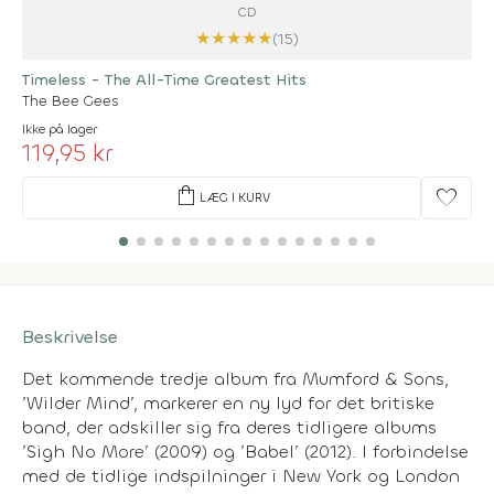
CD
★
★
★
★
★
(15)
Timeless - The All-Time Greatest Hits
The Bee Gees
Ikke på lager
119,95 kr
shopping_bag
favorite
LÆG I KURV
Beskrivelse
Det kommende tredje album fra Mumford & Sons,
’Wilder Mind’, markerer en ny lyd for det britiske
band, der adskiller sig fra deres tidligere albums
’Sigh No More’ (2009) og ’Babel’ (2012). I forbindelse
med de tidlige indspilninger i New York og London