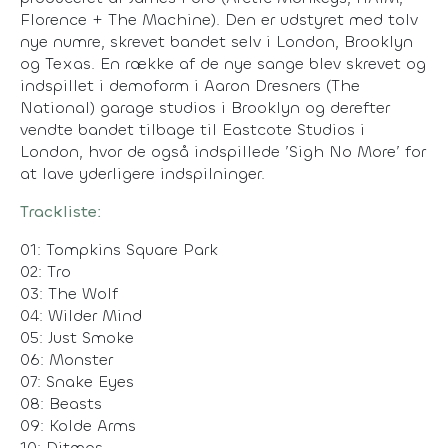
Florence + The Machine). Den er udstyret med tolv
nye numre, skrevet bandet selv i London, Brooklyn
og Texas. En række af de nye sange blev skrevet og
indspillet i demoform i Aaron Dresners (The
National) garage studios i Brooklyn og derefter
vendte bandet tilbage til Eastcote Studios i
London, hvor de også indspillede ’Sigh No More’ for
at lave yderligere indspilninger.
Trackliste:
01: Tompkins Square Park
02: Tro
03: The Wolf
04: Wilder Mind
05: Just Smoke
06: Monster
07: Snake Eyes
08: Beasts
09: Kolde Arms
10: Ditmas