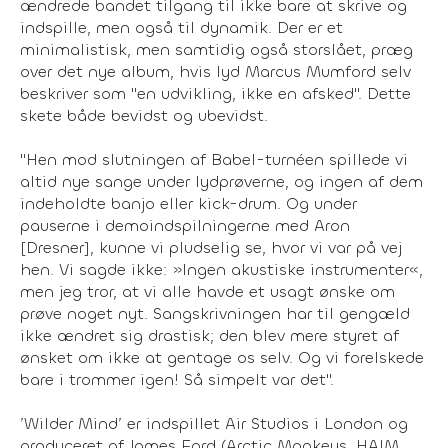
ændrede bandet tilgang til ikke bare at skrive og
indspille, men også til dynamik. Der er et
minimalistisk, men samtidig også storslået, præg
over det nye album, hvis lyd Marcus Mumford selv
beskriver som "en udvikling, ikke en afsked". Dette
skete både bevidst og ubevidst.
"Hen mod slutningen af Babel-turnéen spillede vi
altid nye sange under lydprøverne, og ingen af dem
indeholdte banjo eller kick-drum. Og under
pauserne i demoindspilningerne med Aron
[Dresner], kunne vi pludselig se, hvor vi var på vej
hen. Vi sagde ikke: »Ingen akustiske instrumenter«,
men jeg tror, at vi alle havde et usagt ønske om
prøve noget nyt. Sangskrivningen har til gengæld
ikke ændret sig drastisk; den blev mere styret af
ønsket om ikke at gentage os selv. Og vi forelskede
bare i trommer igen! Så simpelt var det".
’Wilder Mind’ er indspillet Air Studios i London og
produceret af James Ford (Arctic Monkeys, HAIM,