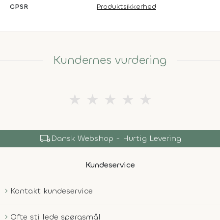
GPSR
Produktsikkerhed
Kundernes vurdering
★
★
★
★
★
local_shipping
Dansk Webshop - Hurtig Levering
Kundeservice
Kontakt kundeservice
Ofte stillede spørgsmål