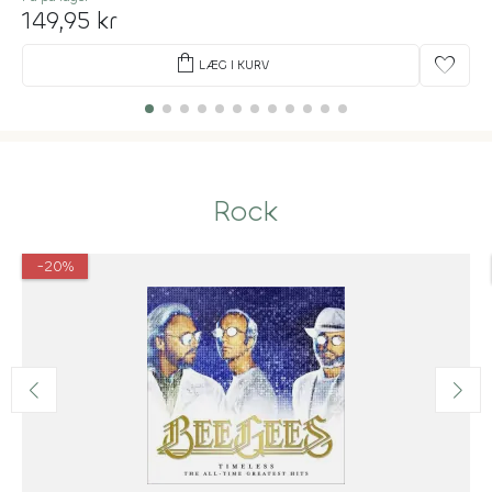
149,95 kr
shopping_bag
favorite
LÆG I KURV
Rock
-20%