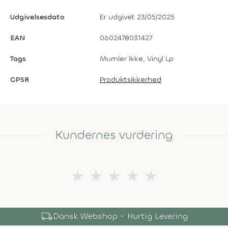
Udgivelsesdato
Er udgivet 23/05/2025
EAN
0602478031427
Tags
Mumler Ikke, Vinyl Lp
GPSR
Produktsikkerhed
Kundernes vurdering
★
★
★
★
★
local_shipping
Dansk Webshop - Hurtig Levering