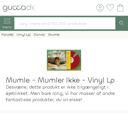
account_circle
favorite
shopping_bag
search
menu
Forside
Vinyl Lp
Dansk
Mumle
Mumle - Mumler Ikke - Vinyl Lp
Desværre, dette produkt er ikke tilgængeligt i
øjeblikket. Men bare rolig, vi har masser af andre
fantastiske produkter, du vil elske!