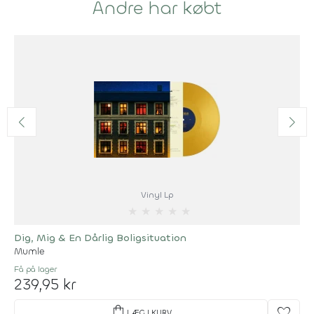
Andre har købt
Vinyl Lp
★
★
★
★
★
Dig, Mig & En Dårlig Boligsituation
Mumle
Få på lager
239,95 kr
shopping_bag
favorite
LÆG I KURV