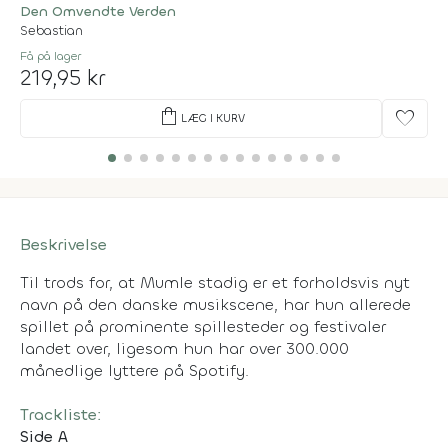
Den Omvendte Verden
Sebastian
Få på lager
219,95 kr
shopping_bag
favorite
LÆG I KURV
Beskrivelse
Til trods for, at Mumle stadig er et forholdsvis nyt
navn på den danske musikscene, har hun allerede
spillet på prominente spillesteder og festivaler
landet over, ligesom hun har over 300.000
månedlige lyttere på Spotify.
Trackliste:
Side A