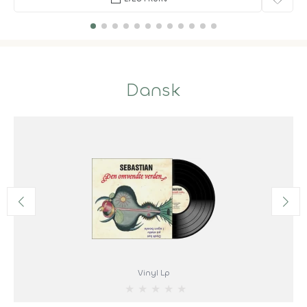
Dansk
Vinyl Lp
★
★
★
★
★