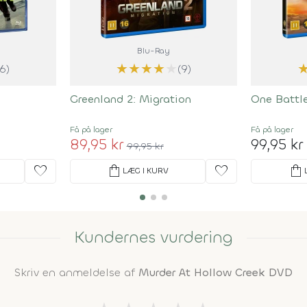
Blu-Ray
★
★
★
★
★
(6)
(9)
Greenland 2: Migration
One Battle
Få på lager
Få på lager
89,95 kr
99,95 kr
99,95 kr
favorite
shopping_bag
favorite
shopping_bag
LÆG I KURV
Kundernes vurdering
Skriv en anmeldelse af
Murder At Hollow Creek DVD