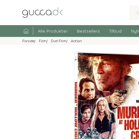
home
Alle Produkter
Bestsellers
Tilbud
Nyh
Forside
Film
Dvd Film
Action