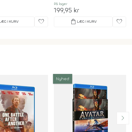
På lager
199,95 kr
favorite
shopping_bag
favorite
LÆG I KURV
LÆG I KURV
Nyhed