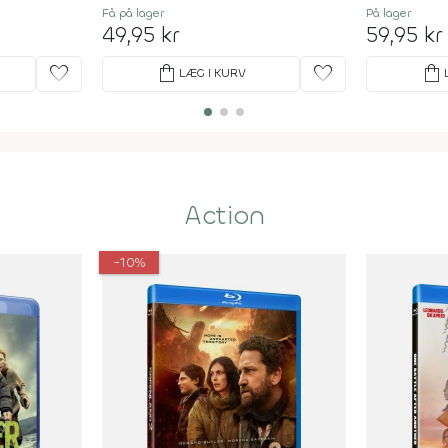
Få på lager
På lager
49,95 kr
59,95 kr
favorite
shopping_bag
favorite
shopping_bag
LÆG I KURV
Action
-10%