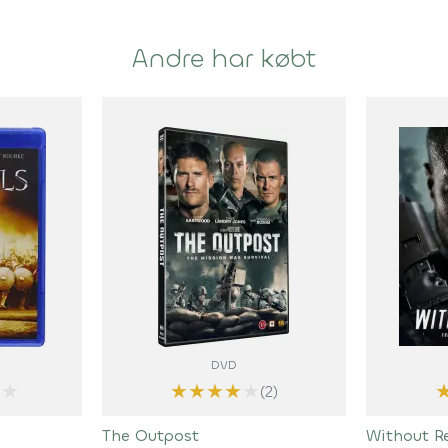
Andre har købt
DVD
★
★
★
★
★
★
(2)
The Outpost
Without R