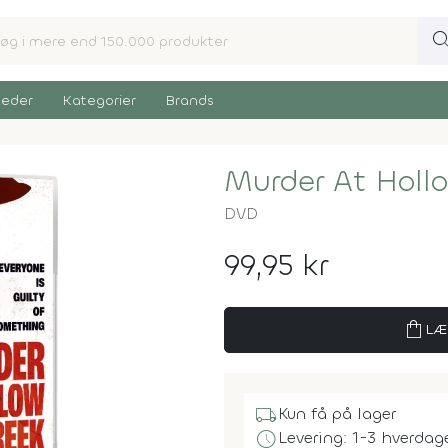
sear
eder
Kategorier
Brands
Murder At Holl
DVD
99,95 kr
shopping_bag
LÆ
local_shipping
Kun få på lager
schedule
Levering: 1-3 hverdag