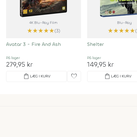
4K Blu-Ray Film
Blu-Ray
★
★
★
★
★
★
★
★
★
★
(3)
Avatar 3 - Fire And Ash
Shelter
På lager
På lager
279,95 kr
149,95 kr
shopping_bag
favorite
shopping_bag
LÆG I KURV
LÆG I KURV