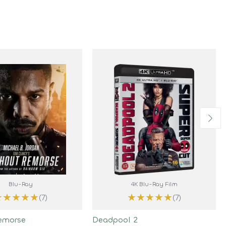
Blu-Ray
4K Blu-Ray Film
★
★
★
★
★
★
★
★
★
★
(7)
(7)
emorse
Deadpool 2