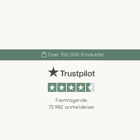
shopping_bag
Over 150.000 Produkter
Fremragende
73.982 anmeldelser