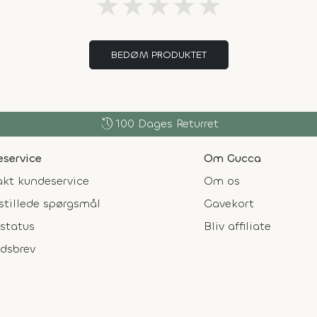
★
★
★
★
★
BEDØM PRODUKTET
history
100 Dages Returret
service
Om Gucca
kt kundeservice
Om os
stillede spørgsmål
Gavekort
status
Bliv affiliate
dsbrev