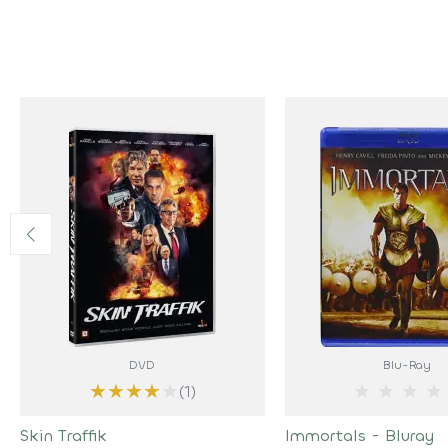
DVD
Blu-Ray
★
★
★
★
★
★
★
★
★
(1)
Skin Traffik
Immortals - Bluray