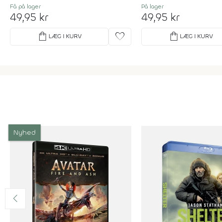
Få på lager
På lager
49,95 kr
49,95 kr
shopping_bag
favorite
shopping_bag
LÆG I KURV
LÆG I KURV
Nyhed