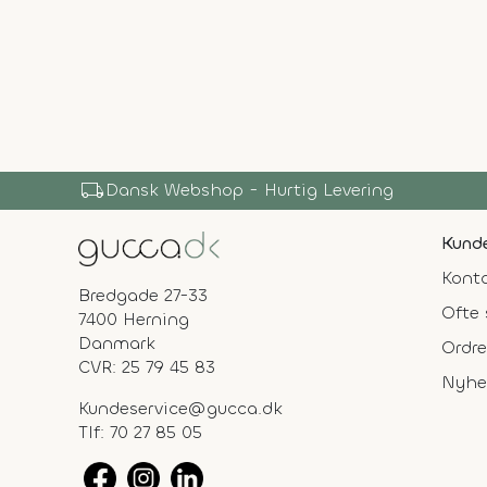
local_shipping
Dansk Webshop - Hurtig Levering
Kunde
Konta
Bredgade 27-33
Ofte 
7400 Herning
Danmark
Ordre
CVR: 25 79 45 83
Nyhe
Kundeservice@gucca.dk
Tlf:
70 27 85 05