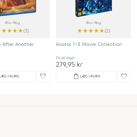
Blu-Ray
Blu-Ray
★
★
★
★
★
★
★
★
★
★
(3)
(2)
 After Another
Avatar 1-3 Movie Collection
Få på lager
279,95 kr
favorite
shopping_bag
favorite
LÆG I KURV
LÆG I KURV