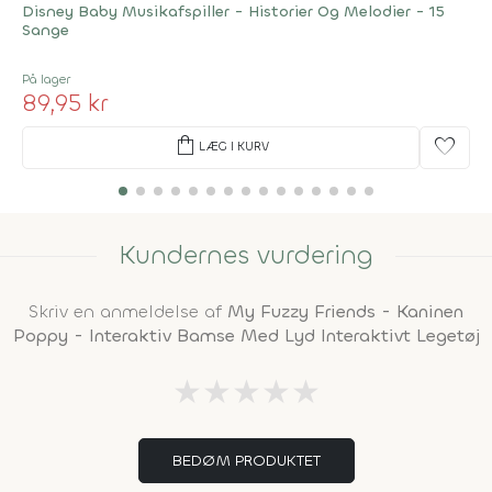
Disney Baby Musikafspiller - Historier Og Melodier - 15
Sange
På lager
89,95 kr
shopping_bag
favorite
LÆG I KURV
Kundernes vurdering
Skriv en anmeldelse af
My Fuzzy Friends - Kaninen
Poppy - Interaktiv Bamse Med Lyd Interaktivt Legetøj
★
★
★
★
★
BEDØM PRODUKTET