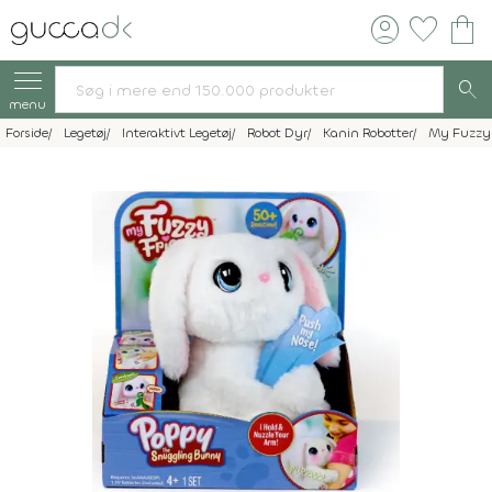
account_circle
favorite
shopping_bag
search
menu
Forside
Legetøj
Interaktivt Legetøj
Robot Dyr
Kanin Robotter
My Fuzzy 