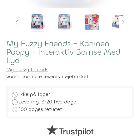
My Fuzzy Friends - Kaninen
Poppy - Interaktiv Bamse Med
Lyd
My Fuzzy Friends
Varen kan ikke leveres i øjeblikket
block
Ikke på lager
schedule
Levering: 3-20 hverdage
history
100 dages returret