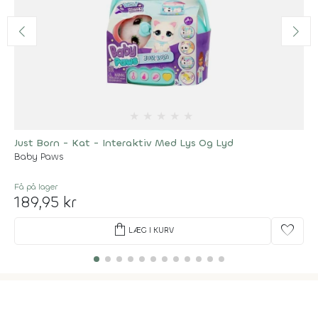
★
★
★
★
★
Just Born - Kat - Interaktiv Med Lys Og Lyd
Baby Paws
Få på lager
189,95 kr
shopping_bag
favorite
LÆG I KURV