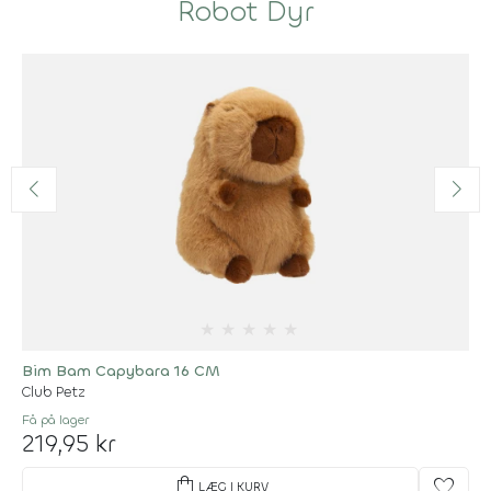
Robot Dyr
★
★
★
★
★
Bim Bam Capybara 16 CM
Club Petz
Få på lager
219,95 kr
shopping_bag
favorite
LÆG I KURV