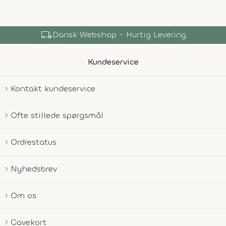
local_shipping
Dansk Webshop - Hurtig Levering
Kundeservice
Kontakt kundeservice
Ofte stillede spørgsmål
Ordrestatus
Nyhedsbrev
Om os
Gavekort