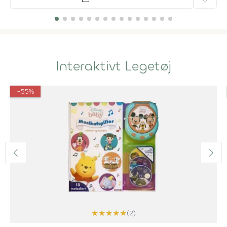
Interaktivt Legetøj
-55%
★
★
★
★
★
(2)