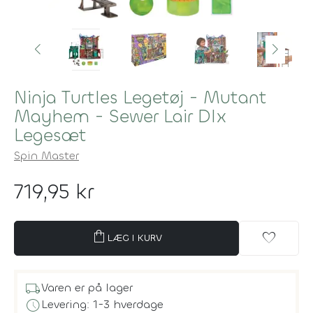
Ninja Turtles Legetøj - Mutant
Mayhem - Sewer Lair Dlx
Legesæt
Spin Master
719,95 kr
shopping_bag
favorite
LÆG I KURV
local_shipping
Varen er på lager
schedule
Levering: 1-3 hverdage