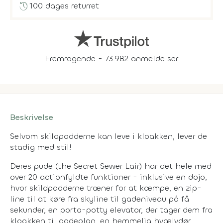
history
100 dages returret
Fremragende - 73.982 anmeldelser
Beskrivelse
Selvom skildpadderne kan leve i kloakken, lever de
stadig med stil!
Deres pude (the Secret Sewer Lair) har det hele med
over 20 actionfyldte funktioner - inklusive en dojo,
hvor skildpadderne træner for at kæmpe, en zip-
line til at køre fra skyline til gadeniveau på få
sekunder, en porta-potty elevator, der tager dem fra
kloakken til gadeplan, en hemmelig hvælvdør,