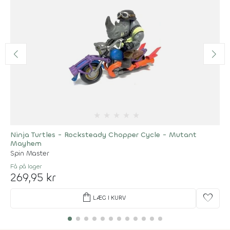
★
★
★
★
★
Ninja Turtles - Rocksteady Chopper Cycle - Mutant
Mayhem
Spin Master
Få på lager
269,95 kr
shopping_bag
favorite
LÆG I KURV