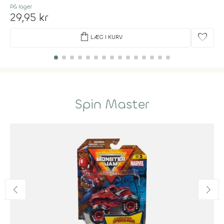
På lager
29,95 kr
shopping_bag
favorite
LÆG I KURV
Spin Master