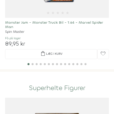
★
★
★
★
★
Monster Jam - Monster Truck Bil - 1:64 - Marvel Spider
Man
Spin Master
Få på lager
89,95 kr
shopping_bag
favorite
LÆG I KURV
Superhelte Figurer