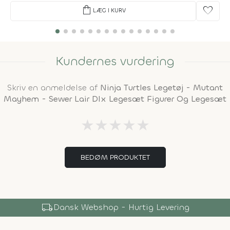
shopping_bag
favorite
LÆG I KURV
Kundernes vurdering
Skriv en anmeldelse af
Ninja Turtles Legetøj - Mutant
Mayhem - Sewer Lair Dlx Legesæt Figurer Og Legesæt
★
★
★
★
★
BEDØM PRODUKTET
local_shipping
Dansk Webshop - Hurtig Levering