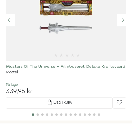
★
★
★
★
★
Masters Of The Universe - Filmbaseret Deluxe Kraftsværd
Mattel
På lager
339,95 kr
shopping_bag
favorite
LÆG I KURV