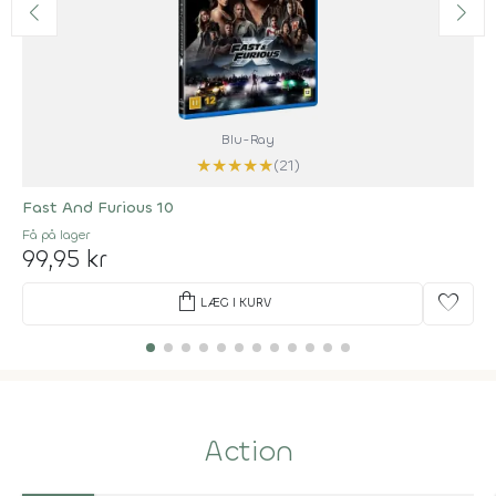
Blu-Ray
★
★
★
★
★
(21)
Fast And Furious 10
Få på lager
99,95 kr
shopping_bag
favorite
LÆG I KURV
Action