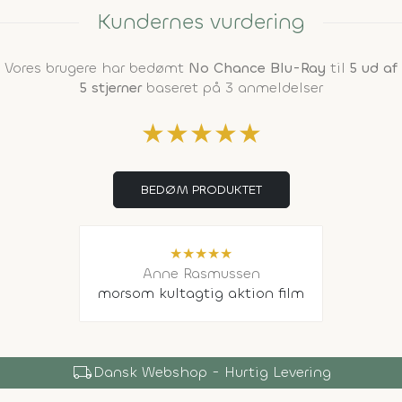
Kundernes vurdering
Vores brugere har bedømt
No Chance Blu-Ray
til
5 ud af
5 stjerner
baseret på 3 anmeldelser
★
★
★
★
★
BEDØM PRODUKTET
★
★
★
★
★
Anne Rasmussen
morsom kultagtig aktion film
local_shipping
Dansk Webshop - Hurtig Levering