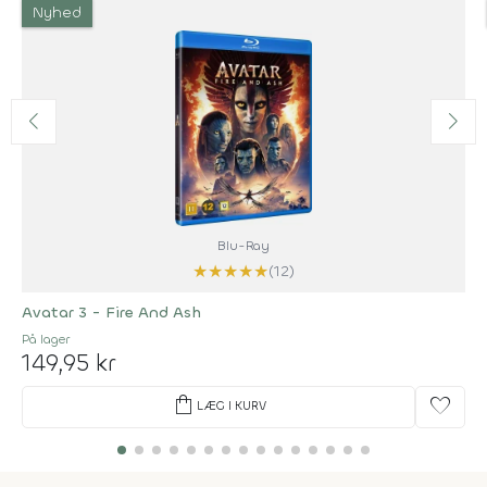
Nyhed
Blu-Ray
★
★
★
★
★
(12)
Avatar 3 - Fire And Ash
På lager
149,95 kr
shopping_bag
favorite
LÆG I KURV