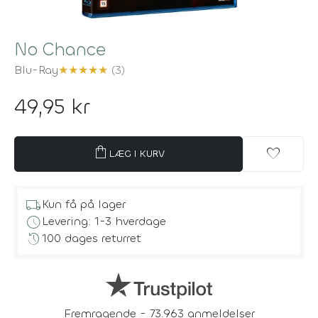
No Chance
Blu-Ray
★
★
★
★
★
(3)
49,95 kr
shopping_bag
favorite
LÆG I KURV
local_shipping
Kun få på lager
schedule
Levering: 1-3 hverdage
history
100 dages returret
Fremragende - 73.963 anmeldelser