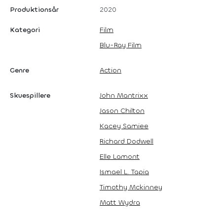
Produktionsår
2020
Kategori
Film
Blu-Ray Film
Genre
Action
Skuespillere
John Mantrixx
Jason Chilton
Kacey Samiee
Richard Dodwell
Elle Lamont
Ismael L. Tapia
Timothy Mckinney
Matt Wydra