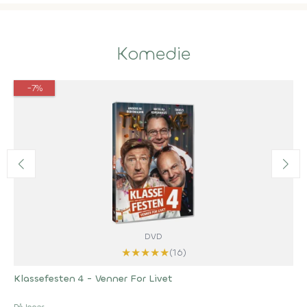
Komedie
-7%
DVD
★
★
★
★
★
(16)
Klassefesten 4 - Venner For Livet
På lager