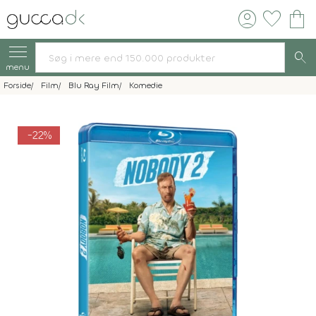
account_circle
favorite
shopping_bag
search
menu
Forside
Film
Blu Ray Film
Komedie
-22%