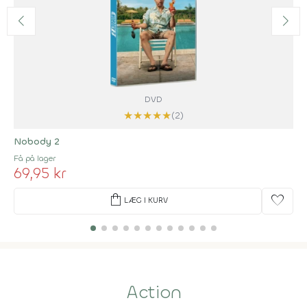
DVD
★
★
★
★
★
(2)
Nobody 2
Få på lager
69,95 kr
shopping_bag
favorite
LÆG I KURV
Action