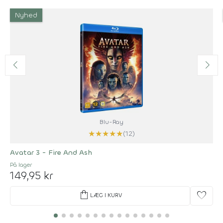
Nyhed
Blu-Ray
★
★
★
★
★
(12)
Avatar 3 - Fire And Ash
På lager
149,95 kr
shopping_bag
favorite
LÆG I KURV