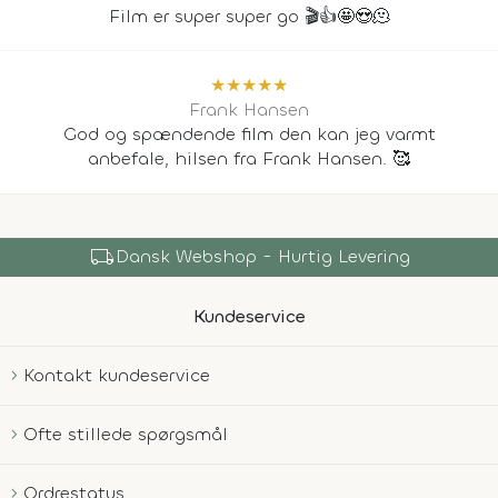
Film er super super go 🎬👍🤩😍🫠
★
★
★
★
★
Frank Hansen
God og spændende film den kan jeg varmt
anbefale, hilsen fra Frank Hansen. 🥰
local_shipping
Dansk Webshop - Hurtig Levering
Kundeservice
Kontakt kundeservice
Ofte stillede spørgsmål
Ordrestatus