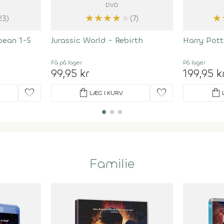
DVD
★
★
★
★
★
★
23)
(7)
bean 1-5
Jurassic World - Rebirth
Harry Pott
Få på lager
På lager
99,95 kr
199,95 k
favorite
shopping_bag
favorite
shopping_bag
LÆG I KURV
Familie