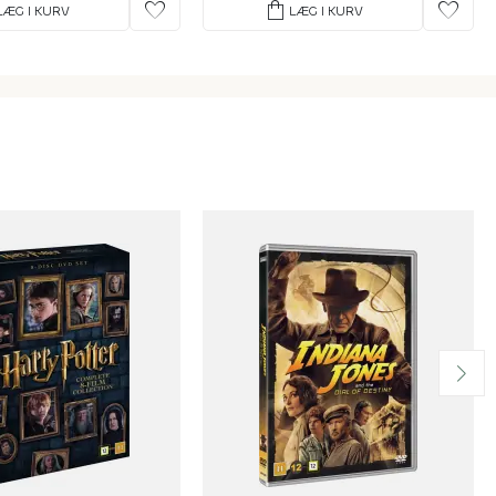
favorite
shopping_bag
favorite
LÆG I KURV
LÆG I KURV