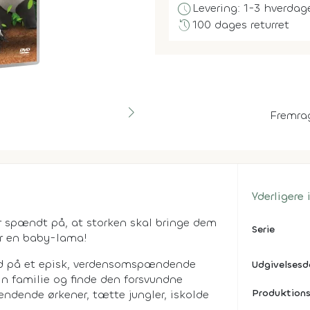
schedule
Levering: 1-3 hverdag
history
100 dages returret
Fremra
Yderligere
r spændt på, at storken skal bringe dem
Serie
er en baby-lama!
ud på et episk, verdensomspændende
Udgivelses
in familie og finde den forsvundne
Produktions
ndende ørkener, tætte jungler, iskolde