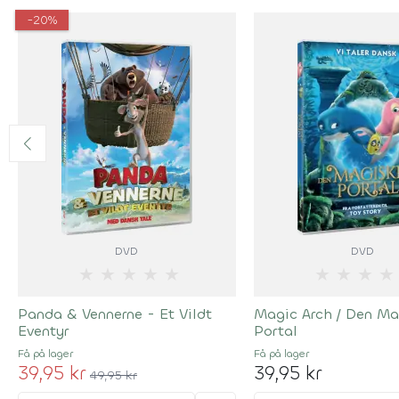
-20%
DVD
DVD
★
★
★
★
★
★
★
★
★
Panda & Vennerne - Et Vildt
Magic Arch / Den Ma
Eventyr
Portal
Få på lager
Få på lager
39,95 kr
39,95 kr
49,95 kr