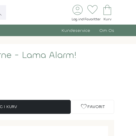
account_circle
favorite
shopping_bag
ch
Log ind
Favoritter
Kurv
Kundeservice
Om Os
ne - Lama Alarm!
favorite
G I KURV
FAVORIT