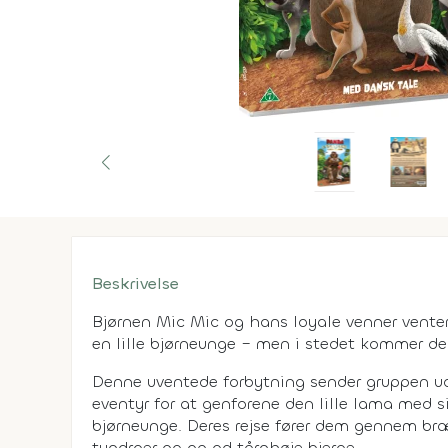
Beskrivelse
Bjørnen Mic Mic og hans loyale venner vente
en lille bjørneunge – men i stedet kommer d
Denne uventede forbytning sender gruppen 
eventyr for at genforene den lille lama med s
bjørneunge. Deres rejse fører dem gennem bræ
tundraer og op ad tårnhøje bjerge.