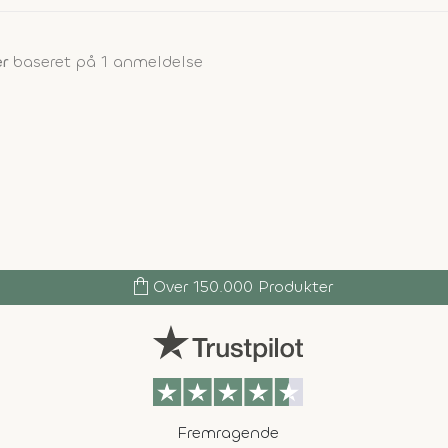
er
baseret på 1 anmeldelse
shopping_bag
Over 150.000 Produkter
Fremragende