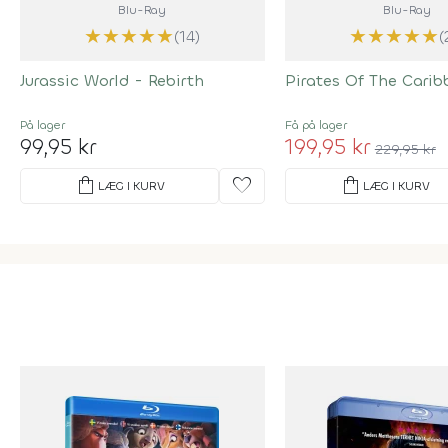
Blu-Ray
Blu-Ray
★
★
★
★
★
★
★
★
★
★
(14)
(
Jurassic World - Rebirth
Pirates Of The Carib
På lager
Få på lager
99,95 kr
199,95 kr
229,95 kr
shopping_bag
favorite
shopping_bag
LÆG I KURV
LÆG I KURV