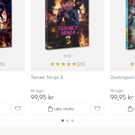
DVD
★
★
★
★
★
15)
(20)
Ternet Ninja 3
Zootropoli
På lager
På lager
99,95 kr
99,95 kr
favorite
shopping_bag
favorite
shopping_bag
LÆG I KURV