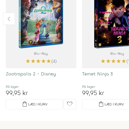
Blu-Ray
Blu-Ray
★
★
★
★
★
★
★
★
★
★
(4)
(
Zootropolis 2 - Disney
Ternet Ninja 3
På lager
På lager
99,95 kr
99,95 kr
shopping_bag
favorite
shopping_bag
LÆG I KURV
LÆG I KURV