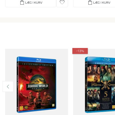
shopping_bag
favorite
shopping_bag
LÆG I KURV
LÆG I KURV
-13%