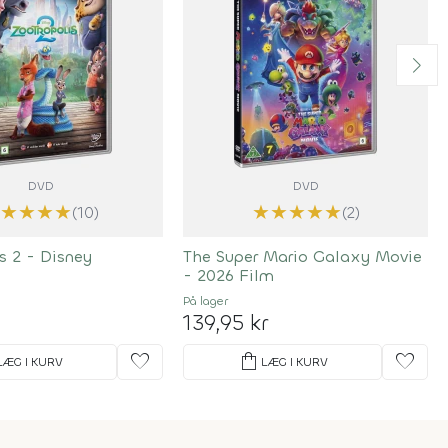
DVD
DVD
★
★
★
★
★
★
★
★
★
★
(10)
(2)
s 2 - Disney
The Super Mario Galaxy Movie
- 2026 Film
På lager
139,95 kr
favorite
shopping_bag
favorite
LÆG I KURV
LÆG I KURV