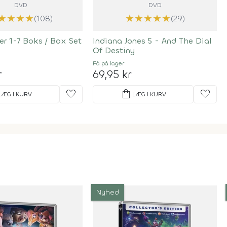
DVD
DVD
★
★
★
★
★
★
★
★
★
(108)
(29)
er 1-7 Boks / Box Set
Indiana Jones 5 - And The Dial
Of Destiny
Få på lager
r
69,95 kr
favorite
shopping_bag
favorite
LÆG I KURV
LÆG I KURV
Nyhed