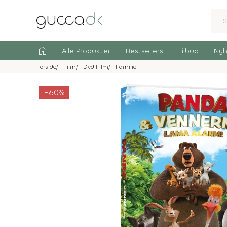
home
Alle Produkter
Bestsellers
Tilbud
Nyh
Forside
Film
Dvd Film
Familie
-60%