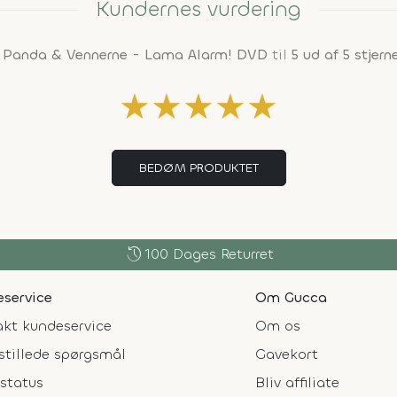
Kundernes vurdering
t
Panda & Vennerne - Lama Alarm! DVD
til
5 ud af 5 stjern
★
★
★
★
★
BEDØM PRODUKTET
history
100 Dages Returret
service
Om Gucca
kt kundeservice
Om os
stillede spørgsmål
Gavekort
status
Bliv affiliate