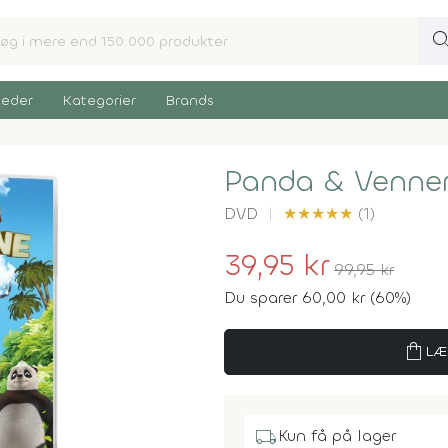
sear
eder
Kategorier
Brands
Panda & Venner
DVD
★
★
★
★
★
(1)
39,95 kr
99,95 kr
Du sparer 60,00 kr (60%)
shopping_bag
LÆ
local_shipping
Kun få på lager