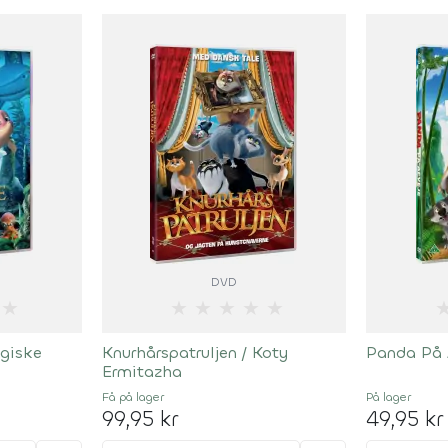
DVD
★
★
★
★
★
★
giske
Knurhårspatruljen / Koty
Panda På A
Ermitazha
Få på lager
På lager
99,95 kr
49,95 kr