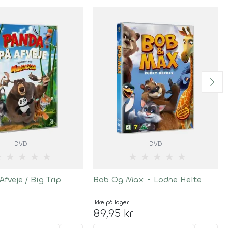
DVD
DVD
★
★
★
★
★
★
★
★
★
★
fveje / Big Trip
Bob Og Max - Lodne Helte
Ikke på lager
89,95 kr