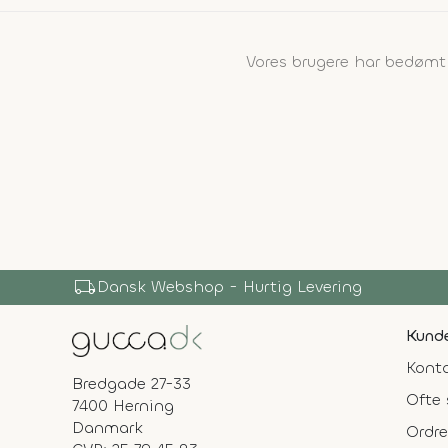
Vores brugere har bedøm
local_shipping
Dansk Webshop - Hurtig Levering
Kunde
Konta
Bredgade 27-33
Ofte 
7400 Herning
Danmark
Ordre