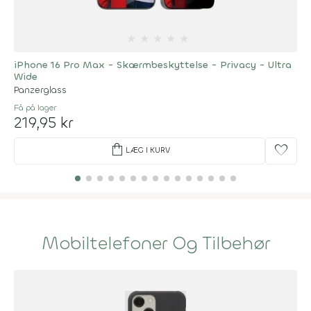
★
★
★
★
★
iPhone 16 Pro Max - Skærmbeskyttelse - Privacy - Ultra
Wide
Panzerglass
Få på lager
219,95 kr
shopping_bag
favorite
LÆG I KURV
Mobiltelefoner Og Tilbehør