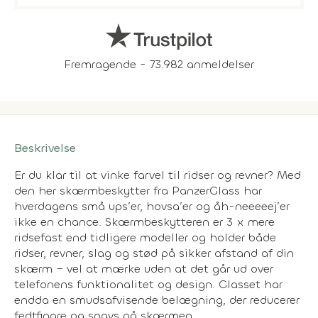
Fremragende - 73.982 anmeldelser
Beskrivelse
Er du klar til at vinke farvel til ridser og revner? Med
den her skærmbeskytter fra PanzerGlass har
hverdagens små ups’er, hovsa’er og åh-neeeeej’er
ikke en chance. Skærmbeskytteren er 3 x mere
ridsefast end tidligere modeller og holder både
ridser, revner, slag og stød på sikker afstand af din
skærm – vel at mærke uden at det går ud over
telefonens funktionalitet og design. Glasset har
endda en smudsafvisende belægning, der reducerer
fedtfingre og snavs på skærmen.