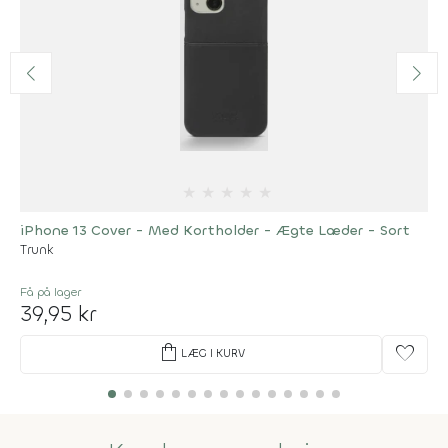
★
★
★
★
★
iPhone 13 Cover - Med Kortholder - Ægte Læder - Sort
Trunk
Få på lager
39,95 kr
shopping_bag
favorite
LÆG I KURV