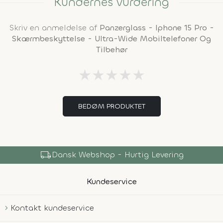
Kundernes vurdering
Skriv en anmeldelse af
Panzerglass - Iphone 15 Pro -
Skærmbeskyttelse - Ultra-Wide Mobiltelefoner Og
Tilbehør
★
★
★
★
★
BEDØM PRODUKTET
local_shipping
Dansk Webshop - Hurtig Levering
Kundeservice
Kontakt kundeservice