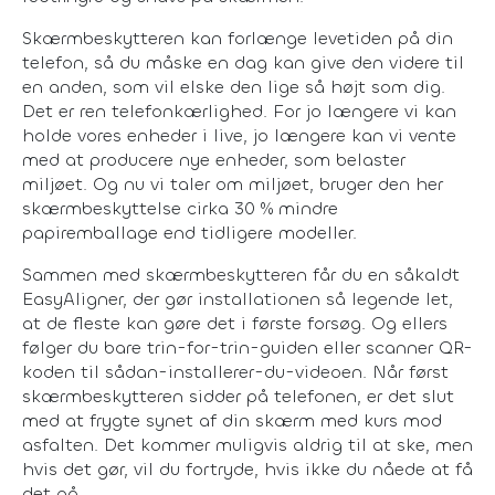
Skærmbeskytteren kan forlænge levetiden på din
telefon, så du måske en dag kan give den videre til
en anden, som vil elske den lige så højt som dig.
Det er ren telefonkærlighed. For jo længere vi kan
holde vores enheder i live, jo længere kan vi vente
med at producere nye enheder, som belaster
miljøet. Og nu vi taler om miljøet, bruger den her
skærmbeskyttelse cirka 30 % mindre
papiremballage end tidligere modeller.
Sammen med skærmbeskytteren får du en såkaldt
EasyAligner, der gør installationen så legende let,
at de fleste kan gøre det i første forsøg. Og ellers
følger du bare trin-for-trin-guiden eller scanner QR-
koden til sådan-installerer-du-videoen. Når først
skærmbeskytteren sidder på telefonen, er det slut
med at frygte synet af din skærm med kurs mod
asfalten. Det kommer muligvis aldrig til at ske, men
hvis det gør, vil du fortryde, hvis ikke du nåede at få
det på.