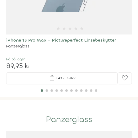
★
★
★
★
★
iPhone 13 Pro Max - Pictureperfect Linsebeskytter
Panzerglass
Få på lager
89,95 kr
shopping_bag
favorite
LÆG I KURV
Panzerglass