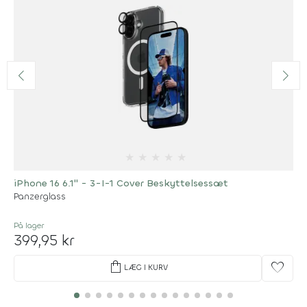
★
★
★
★
★
iPhone 16 6.1'' - 3-I-1 Cover Beskyttelsessæt
Panzerglass
På lager
399,95 kr
shopping_bag
favorite
LÆG I KURV