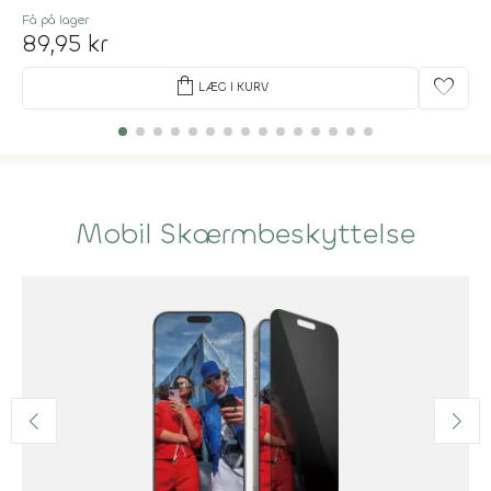
Få på lager
89,95 kr
shopping_bag
favorite
LÆG I KURV
Mobil Skærmbeskyttelse