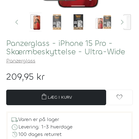
Panzerglass - iPhone 15 Pro -
Skærmbeskyttelse - Ultra-Wide
Panzerglass
209,95 kr
shopping_bag
favorite
LÆG I KURV
local_shipping
Varen er på lager
schedule
Levering: 1-3 hverdage
history
100 dages returret