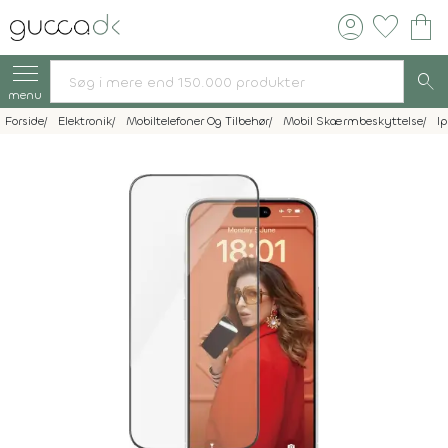
account_circle
favorite
shopping_bag
search
menu
Forside
Elektronik
Mobiltelefoner Og Tilbehør
Mobil Skærmbeskyttelse
I