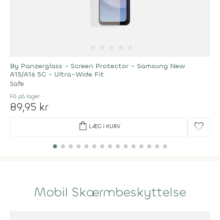
★
★
★
★
★
By Panzerglass - Screen Protector - Samsung New
A15/A16 5G - Ultra-Wide Fit
Safe
Få på lager
89,95 kr
shopping_bag
favorite
LÆG I KURV
Mobil Skærmbeskyttelse