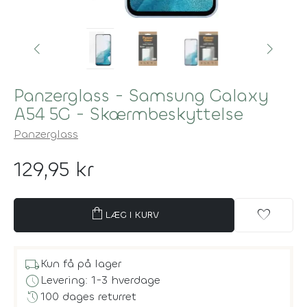
Panzerglass - Samsung Galaxy
A54 5G - Skærmbeskyttelse
Panzerglass
129,95 kr
shopping_bag
favorite
LÆG I KURV
local_shipping
Kun få på lager
schedule
Levering: 1-3 hverdage
history
100 dages returret