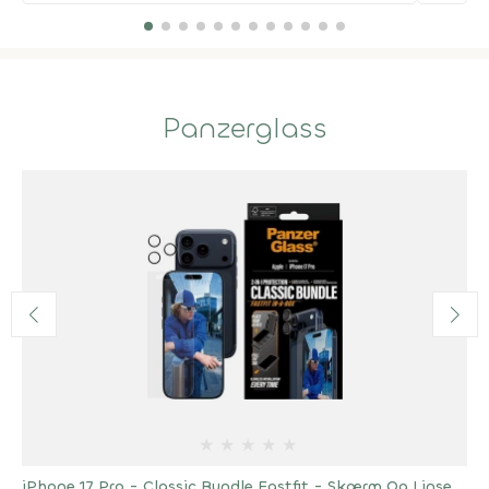
Panzerglass
★
★
★
★
★
iPhone 17 Pro - Classic Bundle Fastfit - Skærm Og Linse