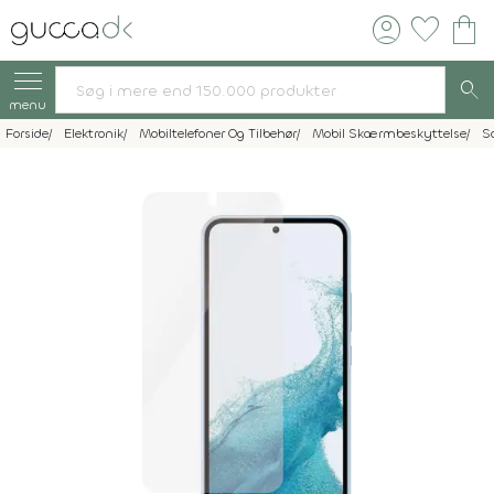
account_circle
favorite
shopping_bag
search
menu
Forside
Elektronik
Mobiltelefoner Og Tilbehør
Mobil Skærmbeskyttelse
S