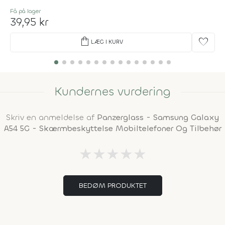
Få på lager
39,95 kr
shopping_bag
favorite
LÆG I KURV
Kundernes vurdering
Skriv en anmeldelse af
Panzerglass - Samsung Galaxy
A54 5G - Skærmbeskyttelse Mobiltelefoner Og Tilbehør
★
★
★
★
★
BEDØM PRODUKTET