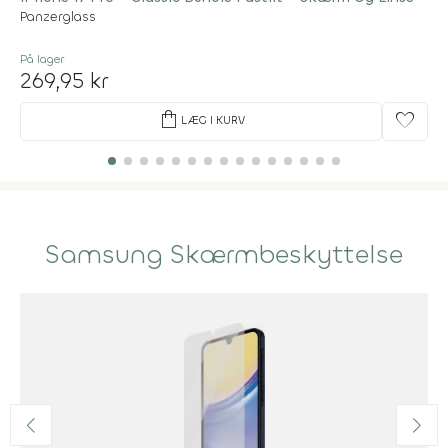
Panzerglass
På lager
269,95 kr
shopping_bag
favorite
LÆG I KURV
Samsung Skærmbeskyttelse