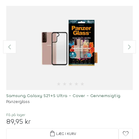
★
★
★
★
★
Samsung Galaxy S21+S Ultra - Cover - Gennemsigtig
Panzerglass
Få på lager
89,95 kr
shopping_bag
favorite
LÆG I KURV