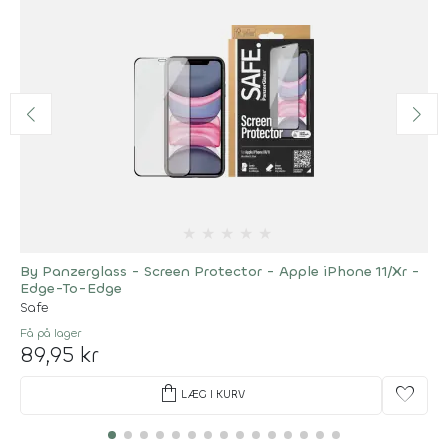
★
★
★
★
★
By Panzerglass - Screen Protector - Apple iPhone 11/Xr -
Edge-To-Edge
Safe
Få på lager
89,95 kr
shopping_bag
favorite
LÆG I KURV