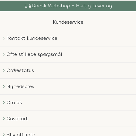
local_shipping
Dansk Webshop - Hurtig Levering
Kundeservice
Kontakt kundeservice
Ofte stillede spørgsmål
Ordrestatus
Nyhedsbrev
Om os
Gavekort
Bliv affiliate