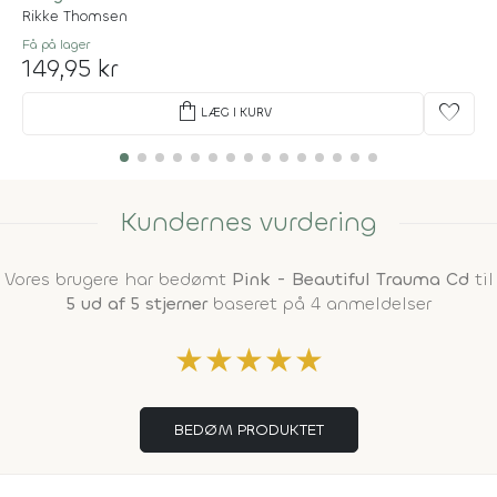
Rikke Thomsen
Få på lager
149,95 kr
shopping_bag
favorite
LÆG I KURV
Kundernes vurdering
Vores brugere har bedømt
Pink - Beautiful Trauma Cd
til
5 ud af 5 stjerner
baseret på 4 anmeldelser
★
★
★
★
★
BEDØM PRODUKTET