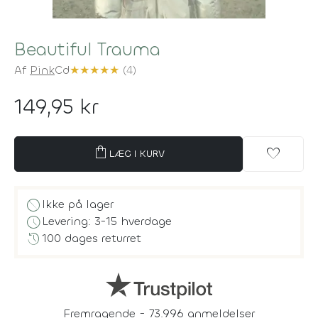
Beautiful Trauma
Af
Pink
Cd
★
★
★
★
★
(4)
149,95 kr
shopping_bag
favorite
LÆG I KURV
block
Ikke på lager
schedule
Levering: 3-15 hverdage
history
100 dages returret
Fremragende - 73.996 anmeldelser