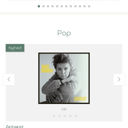
Pop
Nyhed
CD
★
★
★
★
★
Zeitgeist