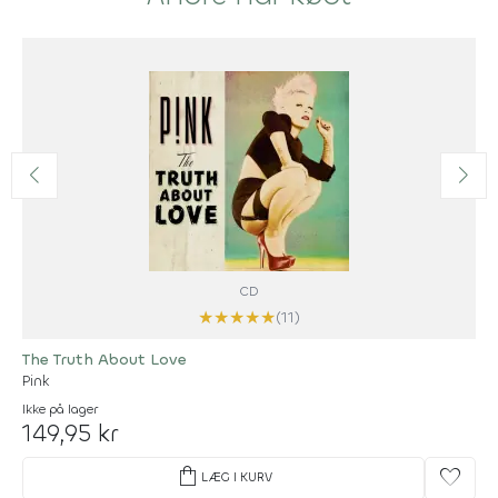
CD
★
★
★
★
★
(11)
The Truth About Love
Pink
Ikke på lager
149,95 kr
shopping_bag
favorite
LÆG I KURV