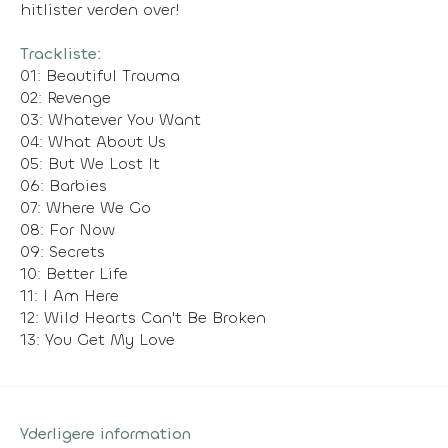
hitlister verden over!
Trackliste:
01: Beautiful Trauma
02: Revenge
03: Whatever You Want
04: What About Us
05: But We Lost It
06: Barbies
07: Where We Go
08: For Now
09: Secrets
10: Better Life
11: I Am Here
12: Wild Hearts Can't Be Broken
13: You Get My Love
Yderligere information