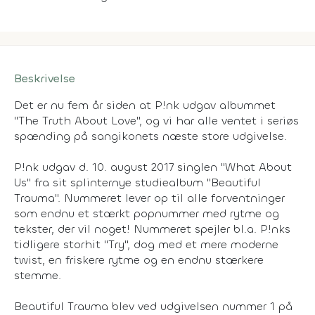
Beskrivelse
Det er nu fem år siden at P!nk udgav albummet
"The Truth About Love", og vi har alle ventet i seriøs
spænding på sangikonets næste store udgivelse.
P!nk udgav d. 10. august 2017 singlen "What About
Us" fra sit splinternye studiealbum "Beautiful
Trauma". Nummeret lever op til alle forventninger
som endnu et stærkt popnummer med rytme og
tekster, der vil noget! Nummeret spejler bl.a. P!nks
tidligere storhit "Try", dog med et mere moderne
twist, en friskere rytme og en endnu stærkere
stemme.
Beautiful Trauma blev ved udgivelsen nummer 1 på