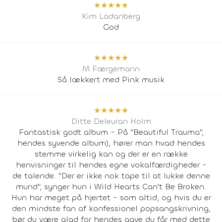
★
★
★
★
★
Kim Ladanberg
God
★
★
★
★
★
M Færgemann
Så lækkert med Pink musik
★
★
★
★
★
Ditte Deleuran Holm
Fantastisk godt album - På "Beautiful Trauma",
hendes syvende album), hører man hvad hendes
stemme virkelig kan og der er en række
henvisninger til hendes egne vokalfærdigheder -
de talende. "Der er ikke nok tape til at lukke denne
mund", synger hun i Wild Hearts Can't Be Broken.
Hun har meget på hjertet - som altid, og hvis du er
den mindste fan af konfessionel popsangskrivning,
bør du være glad for hendes gave du får med dette