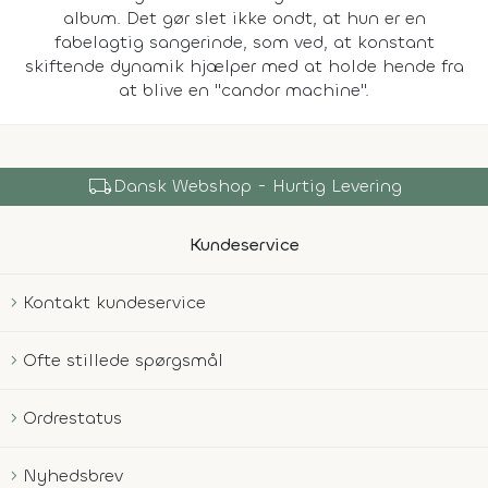
album. Det gør slet ikke ondt, at hun er en
fabelagtig sangerinde, som ved, at konstant
skiftende dynamik hjælper med at holde hende fra
at blive en "candor machine".
local_shipping
Dansk Webshop - Hurtig Levering
Kundeservice
Kontakt kundeservice
Ofte stillede spørgsmål
Ordrestatus
Nyhedsbrev