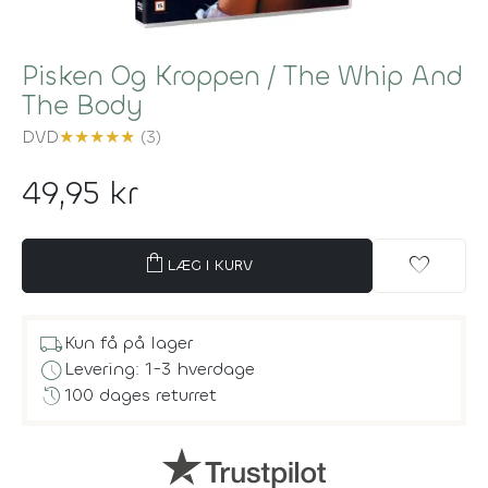
Pisken Og Kroppen / The Whip And
The Body
DVD
★
★
★
★
★
(3)
49,95 kr
shopping_bag
favorite
LÆG I KURV
local_shipping
Kun få på lager
schedule
Levering: 1-3 hverdage
history
100 dages returret