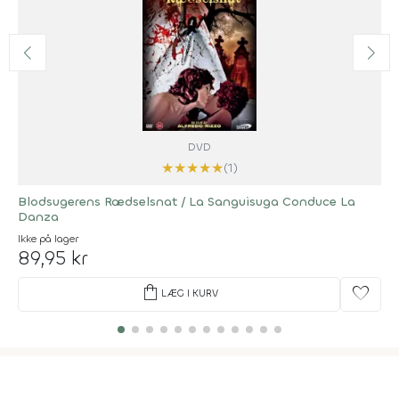
DVD
★
★
★
★
★
(1)
Blodsugerens Rædselsnat / La Sanguisuga Conduce La
Danza
Ikke på lager
89,95 kr
shopping_bag
favorite
LÆG I KURV