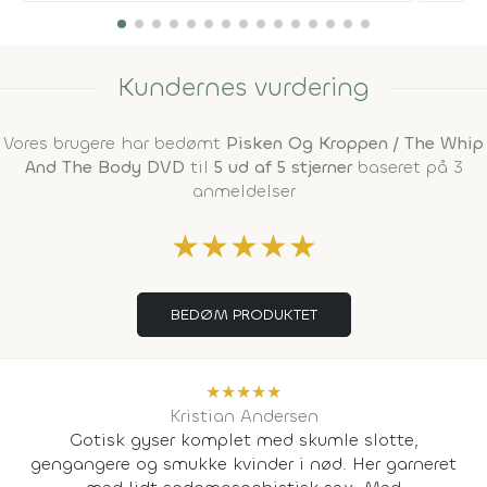
Kundernes vurdering
Vores brugere har bedømt
Pisken Og Kroppen / The Whip
And The Body DVD
til
5 ud af 5 stjerner
baseret på 3
anmeldelser
★
★
★
★
★
BEDØM PRODUKTET
★
★
★
★
★
Kristian Andersen
Gotisk gyser komplet med skumle slotte,
gengangere og smukke kvinder i nød. Her garneret