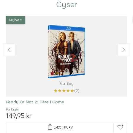
Gyser
Nyhed
Blu-Ray
★
★
★
★
★
(2)
Ready Or Not 2: Here I Come
På lager
149,95 kr
shopping_bag
favorite
LÆG I KURV