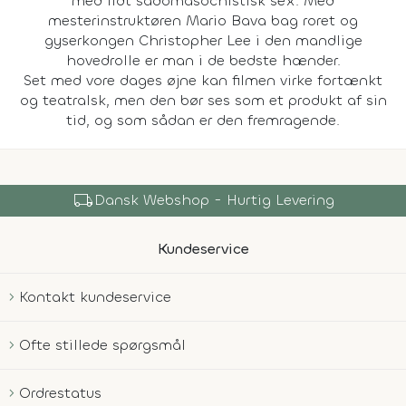
med lidt sadomasochistisk sex. Med
mesterinstruktøren Mario Bava bag roret og
gyserkongen Christopher Lee i den mandlige
hovedrolle er man i de bedste hænder.
Set med vore dages øjne kan filmen virke fortænkt
og teatralsk, men den bør ses som et produkt af sin
tid, og som sådan er den fremragende.
local_shipping
Dansk Webshop - Hurtig Levering
Kundeservice
Kontakt kundeservice
Ofte stillede spørgsmål
Ordrestatus