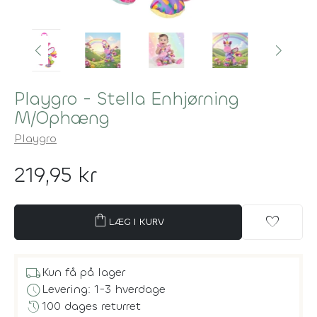
Playgro - Stella Enhjørning
M/Ophæng
Playgro
219,95 kr
shopping_bag
favorite
LÆG I KURV
local_shipping
Kun få på lager
schedule
Levering: 1-3 hverdage
history
100 dages returret