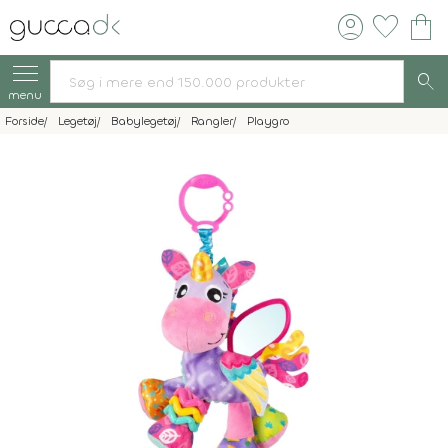
account_circle
favorite
shopping_bag
search
menu
Forside
Legetøj
Babylegetøj
Rangler
Playgro