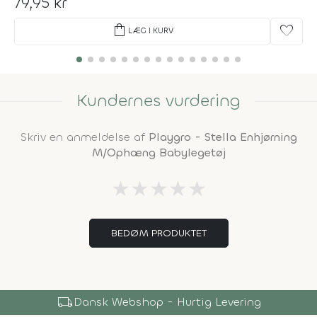
79,95 kr
shopping_bag
favorite
LÆG I KURV
Kundernes vurdering
Skriv en anmeldelse af
Playgro - Stella Enhjørning
M/Ophæng Babylegetøj
★
★
★
★
★
BEDØM PRODUKTET
local_shipping
Dansk Webshop - Hurtig Levering