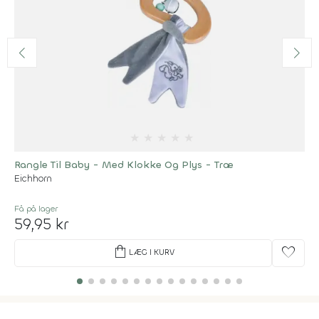
★
★
★
★
★
Rangle Til Baby - Med Klokke Og Plys - Træ
Eichhorn
Få på lager
59,95 kr
shopping_bag
favorite
LÆG I KURV