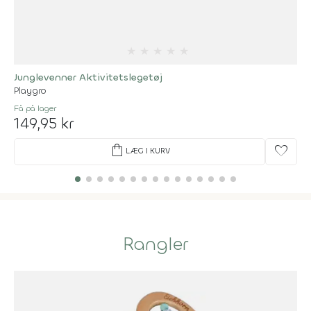
★
★
★
★
★
Junglevenner Aktivitetslegetøj
Playgro
Få på lager
149,95 kr
shopping_bag
favorite
LÆG I KURV
Rangler