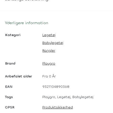
Yderligere information
Kategori
Legetøj
Babylegetøj
Rangler
Brand
Playgro
Anbefalet alder
Fra 0 År
EAN
9321104890368
Tags
Playgro, Legetøj, Babylegetøj
GPSR
Produktsikkerhed