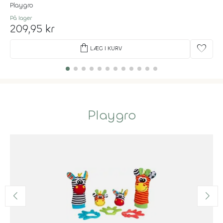
Playgro
På lager
209,95 kr
shopping_bag
favorite
LÆG I KURV
Playgro