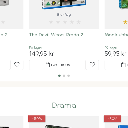
Blu-Ray
★
★
★
★
★
★
da 2
The Devil Wears Prada 2
Madklubbe
På lager
På lager
149,95 kr
59,95 kr
favorite
shopping_bag
favorite
shopping_bag
LÆG I KURV
Drama
-50%
-30%