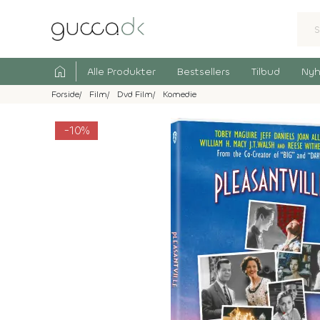
home
Alle Produkter
Bestsellers
Tilbud
Nyh
Forside
Film
Dvd Film
Komedie
-10%