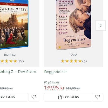
Blu-Ray
DVD
★
★
★
★
★
★
★
★
★
★
(19)
(3)
bbey 3 - Den Store
Begyndelser
Få på lager
139,95 kr
99,95 kr
149,95 kr
favorite
shopping_bag
favorite
LÆG I KURV
LÆG I KURV