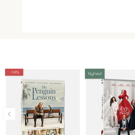
-14%
Nyhed