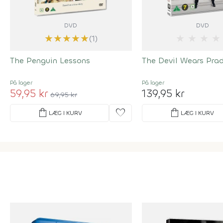
DVD
DVD
★
★
★
★
★
★
★
★
★
(1)
The Penguin Lessons
The Devil Wears Pra
På lager
På lager
59,95 kr
139,95 kr
69,95 kr
shopping_bag
favorite
shopping_bag
LÆG I KURV
LÆG I KURV