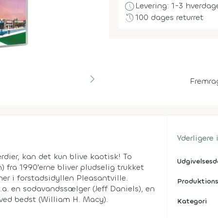
schedule
Levering: 1-3 hverdag
history
100 dages returret
Fremra
Yderligere
dier, kan det kun blive kaotisk! To
Udgivelses
fra 1990'erne bliver pludselig trukket
ner i forstadsidyllen Pleasantville.
Produktions
l.a. en sodavandssælger (Jeff Daniels), en
d ved bedst (William H. Macy).
Kategori