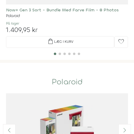
Now+ Gen 3 Sort - Bundle Med Farve Film - 8 Photos
Polaroid
På lager
1.409,95 kr
shopping_bag
favorite
LÆG I KURV
Polaroid