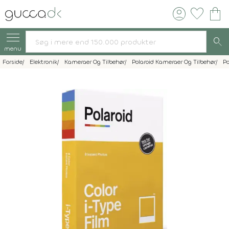
account_circle
favorite
shopping_bag
search
menu
Forside
Elektronik
Kameraer Og Tilbehør
Polaroid Kameraer Og Tilbehør
Po