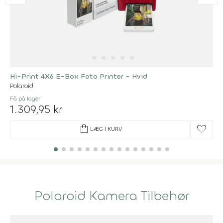
★
★
★
★
★
Hi-Print 4X6 E-Box Foto Printer - Hvid
Polaroid
Få på lager
1.309,95 kr
shopping_bag
favorite
LÆG I KURV
Polaroid Kamera Tilbehør