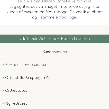
Ewc Visioen Dk/den Danske Film Skole
Jeg syntes det var meget irriterende at jeg ikke
kunne aflevere mine film tilbage. De var ikke åbnet
og i samme emballage.
local_shipping
Dansk Webshop - Hurtig Levering
Kundeservice
Kontakt kundeservice
Ofte stillede spørgsmål
Ordrestatus
Nyhedsbrev