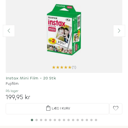
★
★
★
★
★
(1)
Instax Mini Film - 20 Stk
Fujifilm
På lager
199,95 kr
shopping_bag
favorite
LÆG I KURV