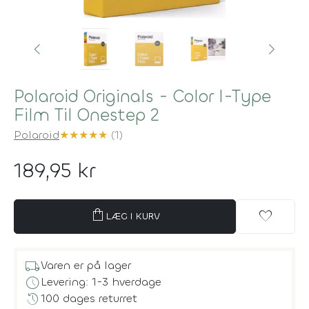
Polaroid Originals - Color I-Type
Film Til Onestep 2
Polaroid
★
★
★
★
★
(1)
189,95 kr
shopping_bag
favorite
LÆG I KURV
local_shipping
Varen er på lager
schedule
Levering: 1-3 hverdage
history
100 dages returret