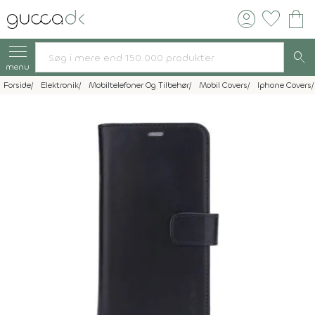
account_circle
favorite
shopping_bag
search
menu
Forside
Elektronik
Mobiltelefoner Og Tilbehør
Mobil Covers
Iphone Covers