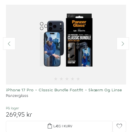
★
★
★
★
★
iPhone 17 Pro - Classic Bundle Fastfit - Skærm Og Linse
Panzerglass
På lager
269,95 kr
shopping_bag
favorite
LÆG I KURV