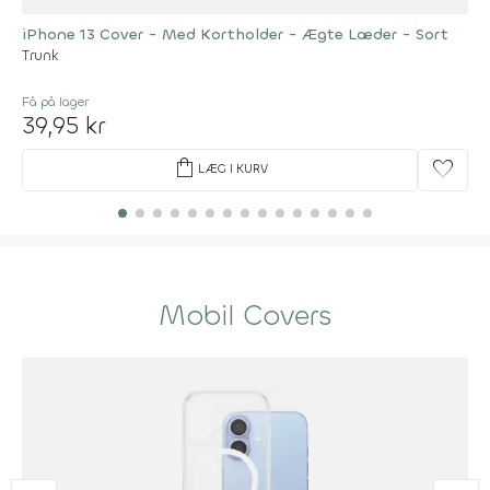
iPhone 13 Cover - Med Kortholder - Ægte Læder - Sort
Trunk
Få på lager
39,95 kr
shopping_bag
favorite
LÆG I KURV
Mobil Covers