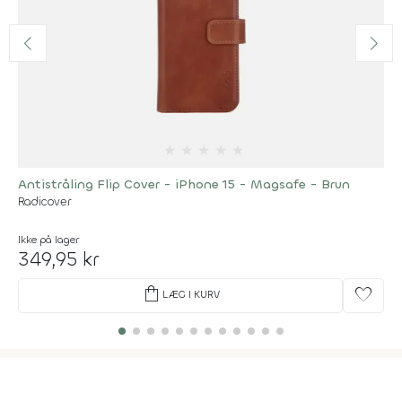
★
★
★
★
★
Antistråling Flip Cover - iPhone 15 - Magsafe - Brun
Radicover
Ikke på lager
349,95 kr
shopping_bag
favorite
LÆG I KURV