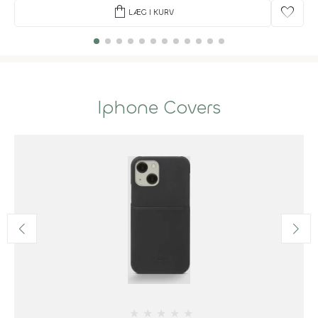
shopping_bag
favorite
LÆG I KURV
Iphone Covers
★
★
★
★
★