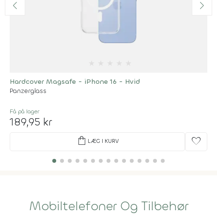
★
★
★
★
★
Hardcover Magsafe - iPhone 16 - Hvid
Panzerglass
Få på lager
189,95 kr
shopping_bag
favorite
LÆG I KURV
Mobiltelefoner Og Tilbehør