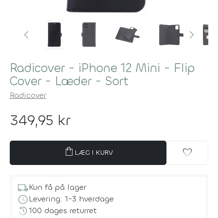
Radicover - iPhone 12 Mini - Flip
Cover - Læder - Sort
Radicover
349,95 kr
shopping_bag
favorite
LÆG I KURV
local_shipping
Kun få på lager
schedule
Levering: 1-3 hverdage
history
100 dages returret