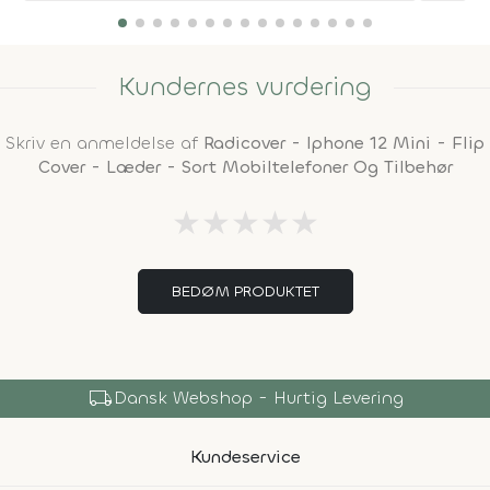
Kundernes vurdering
Skriv en anmeldelse af
Radicover - Iphone 12 Mini - Flip
Cover - Læder - Sort Mobiltelefoner Og Tilbehør
★
★
★
★
★
BEDØM PRODUKTET
local_shipping
Dansk Webshop - Hurtig Levering
Kundeservice