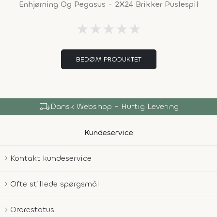
Enhjørning Og Pegasus - 2X24 Brikker Puslespil
★
★
★
★
★
BEDØM PRODUKTET
local_shipping
Dansk Webshop - Hurtig Levering
Kundeservice
Kontakt kundeservice
Ofte stillede spørgsmål
Ordrestatus