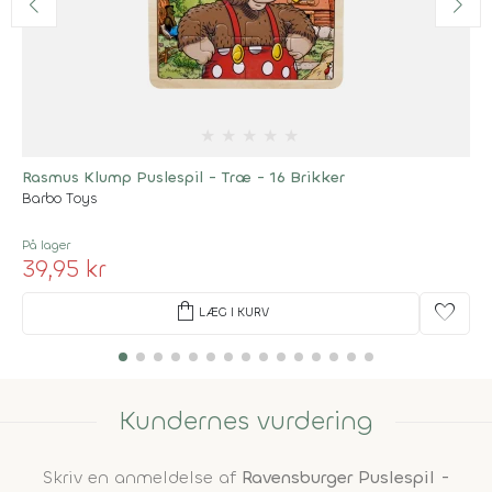
★
★
★
★
★
Rasmus Klump Puslespil - Træ - 16 Brikker
Barbo Toys
På lager
39,95 kr
shopping_bag
favorite
LÆG I KURV
Kundernes vurdering
Skriv en anmeldelse af
Ravensburger Puslespil -