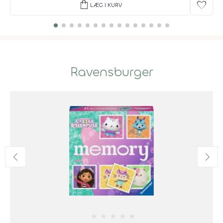
shopping_bag
favorite
LÆG I KURV
Ravensburger
★
★
★
★
★