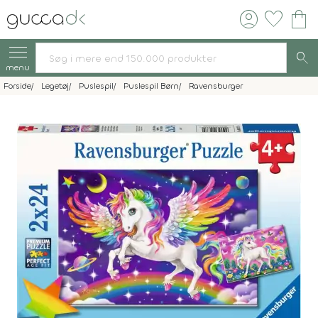
account_circle
favorite
shopping_bag
search
menu
Forside
Legetøj
Puslespil
Puslespil Børn
Ravensburger