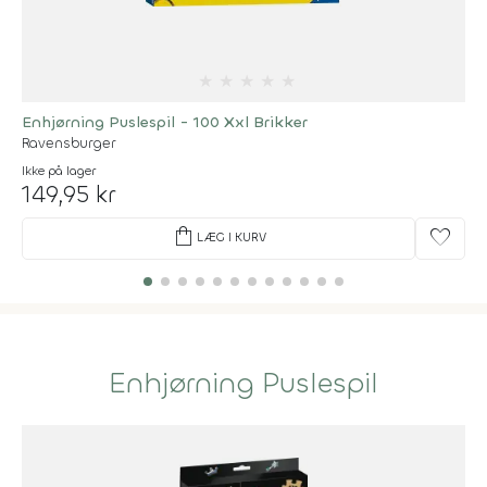
★
★
★
★
★
Enhjørning Puslespil - 100 Xxl Brikker
Ravensburger
Ikke på lager
149,95 kr
shopping_bag
favorite
LÆG I KURV
Enhjørning Puslespil