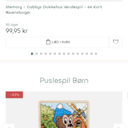
Memory - Gabbys Dukkehus Vendespil - 64 Kort
Ravensburger
På lager
99,95 kr
shopping_bag
favorite
LÆG I KURV
Puslespil Børn
-43%