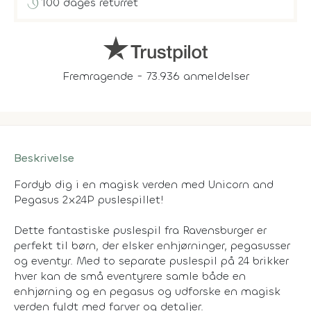
history
100 dages returret
Fremragende - 73.936 anmeldelser
Beskrivelse
Fordyb dig i en magisk verden med Unicorn and
Pegasus 2x24P puslespillet!
Dette fantastiske puslespil fra Ravensburger er
perfekt til børn, der elsker enhjørninger, pegasusser
og eventyr. Med to separate puslespil på 24 brikker
hver kan de små eventyrere samle både en
enhjørning og en pegasus og udforske en magisk
verden fyldt med farver og detaljer.