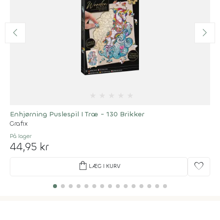
★
★
★
★
★
Enhjørning Puslespil I Træ - 130 Brikker
Grafix
På lager
44,95 kr
shopping_bag
favorite
LÆG I KURV