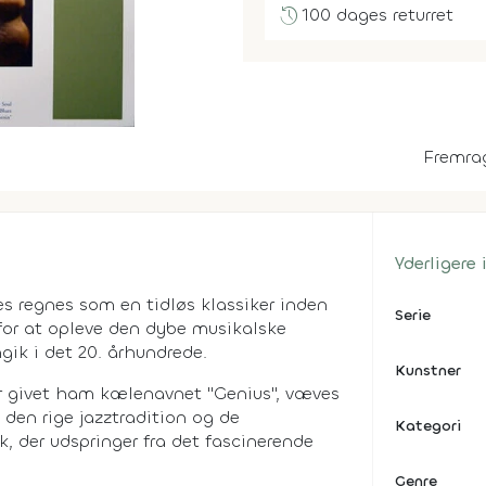
history
100 dages returret
Fremra
Yderligere
es
regnes som en tidløs klassiker inden
Serie
 for at opleve den dybe musikalske
ik i det 20. århundrede.
Kunstner
r givet ham kælenavnet "Genius", væves
den rige jazztradition og de
Kategori
, der udspringer fra det fascinerende
Genre