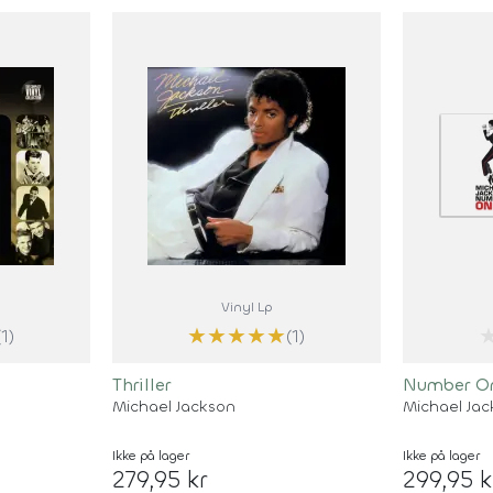
Vinyl Lp
★
★
★
★
★
(1)
(1)
Thriller
Number O
Michael Jackson
Michael Ja
Ikke på lager
Ikke på lager
279,95 kr
299,95 k