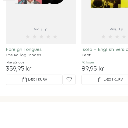
Vinyl Lp
Vinyl Lp
★
★
★
★
★
★
★
★
★
Foreign Tongues
Isola - English Versi
The Rolling Stones
Kent
Ikke på lager
På lager
359,95 kr
89,95 kr
shopping_bag
favorite
shopping_bag
LÆG I KURV
LÆG I KURV