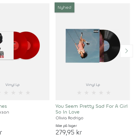
Nyhed
Vinyl Lp
Vinyl Lp
★
★
★
★
★
★
★
★
★
★
nes
You Seem Pretty Sad For A Girl
So In Love
ckson
Olivia Rodrigo
Ikke på lager
r
279,95 kr