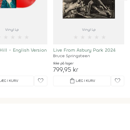
Vinyl Lp
Vinyl Lp
★
★
★
★
★
★
★
★
★
★
ill - English Version
Live From Asbury Park 2024
Bruce Springsteen
Ikke på lager
799,95 kr
favorite
shopping_bag
favorite
LÆG I KURV
LÆG I KURV