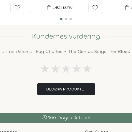
favorite
shopping_bag
favorite
shopping_bag
LÆG I KURV
Kundernes vurdering
n anmeldelse af
Ray Charles - The Genius Sings The Blues 
★
★
★
★
★
BEDØM PRODUKTET
history
100 Dages Returret