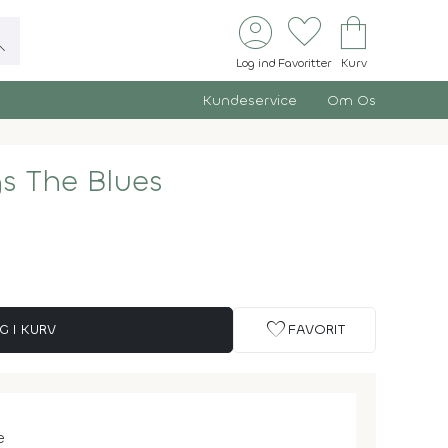
account_circle
favorite
shopping_bag
ch
Log ind
Favoritter
Kurv
Kundeservice
Om Os
s The Blues
favorite
G I KURV
FAVORIT
e