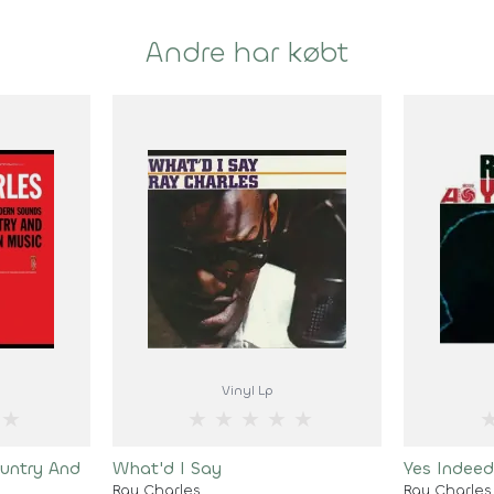
Andre har købt
Vinyl Lp
★
★
★
★
★
★
untry And
What'd I Say
Yes Indeed
Ray Charles
Ray Charles