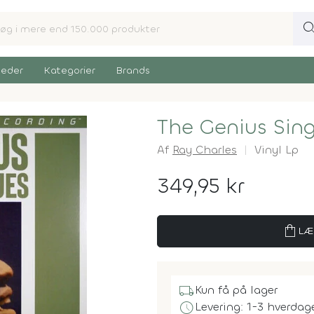
sear
eder
Kategorier
Brands
The Genius Sing
Af
Ray Charles
Vinyl Lp
349,95 kr
shopping_bag
LÆ
local_shipping
Kun få på lager
schedule
Levering: 1-3 hverdag