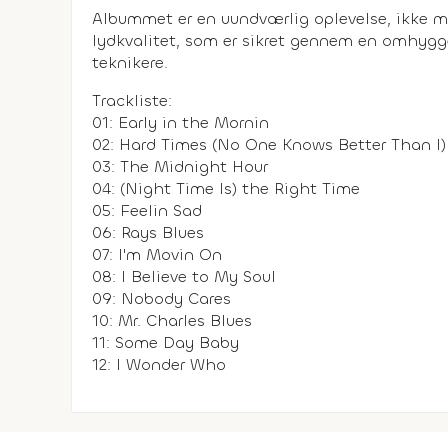
Albummet er en uundværlig oplevelse, ikke 
lydkvalitet, som er sikret gennem en omhygg
teknikere.
Trackliste:
01: Early in the Mornin
02: Hard Times (No One Knows Better Than I)
03: The Midnight Hour
04: (Night Time Is) the Right Time
05: Feelin Sad
06: Rays Blues
07: I'm Movin On
08: I Believe to My Soul
09: Nobody Cares
10: Mr. Charles Blues
11: Some Day Baby
12: I Wonder Who