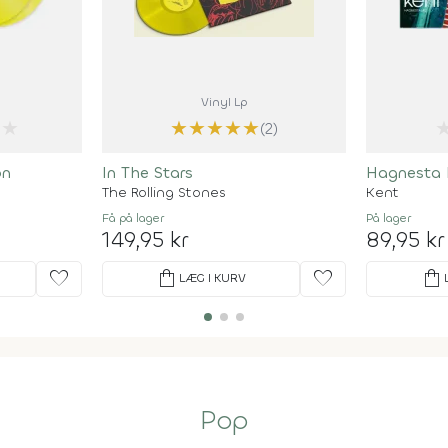
Vinyl Lp
★
★
★
★
★
★
(2)
on
In The Stars
Hagnesta H
The Rolling Stones
Kent
Få på lager
På lager
149,95 kr
89,95 kr
favorite
shopping_bag
favorite
shopping_bag
LÆG I KURV
Pop