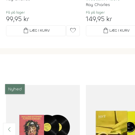
Ray Charles
Få på lager
Få på lager
99,95 kr
149,95 kr
shopping_bag
favorite
shopping_bag
LÆG I KURV
LÆG I KURV
Nyhed