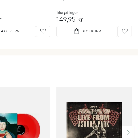
Ikke på lager
r
149,95 kr
favorite
shopping_bag
favorite
LÆG I KURV
LÆG I KURV