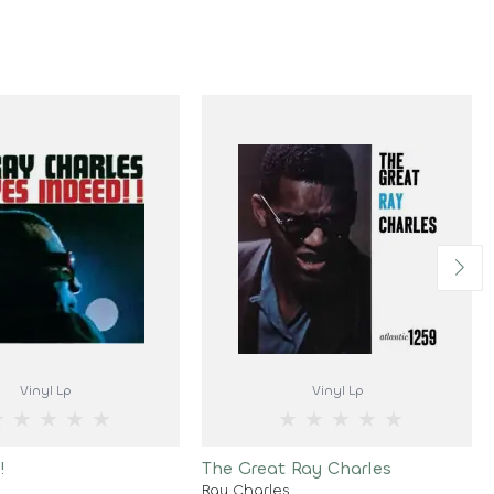
Vinyl Lp
Vinyl Lp
★
★
★
★
★
★
★
★
★
★
!
The Great Ray Charles
Ray Charles