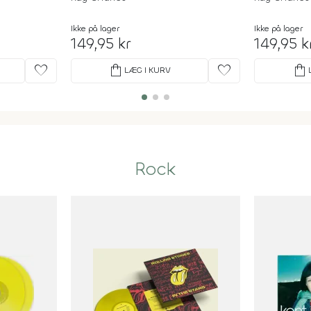
Ikke på lager
Ikke på lager
149,95 kr
149,95 k
favorite
shopping_bag
favorite
shopping_bag
LÆG I KURV
Rock