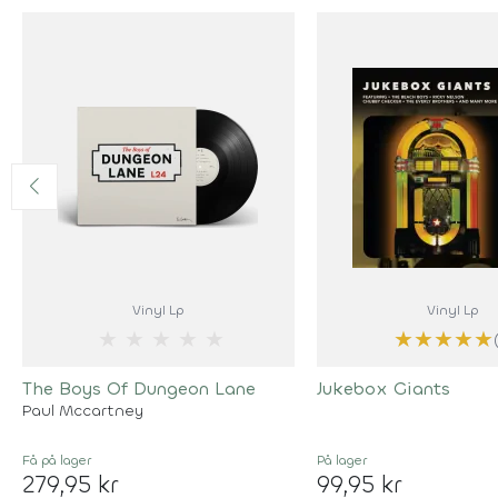
Vinyl Lp
Vinyl Lp
★
★
★
★
★
★
★
★
★
★
The Boys Of Dungeon Lane
Jukebox Giants
Paul Mccartney
Få på lager
På lager
279,95 kr
99,95 kr