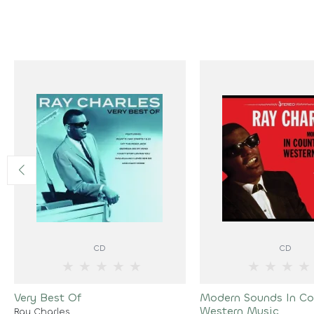
CD
CD
★
★
★
★
★
★
★
★
★
Very Best Of
Modern Sounds In Co
Western Music
Ray Charles