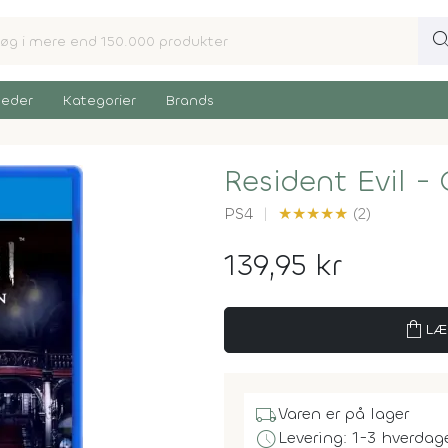
sear
eder
Kategorier
Brands
Resident Evil - 
PS4
★
★
★
★
★
(2)
139,95 kr
shopping_bag
LÆ
local_shipping
Varen er på lager
schedule
Levering: 1-3 hverdag