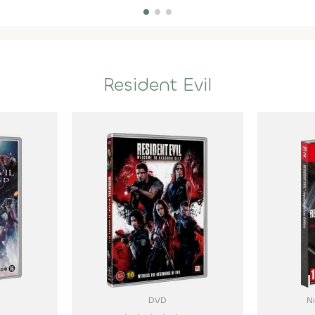
Resident Evil
DVD
N