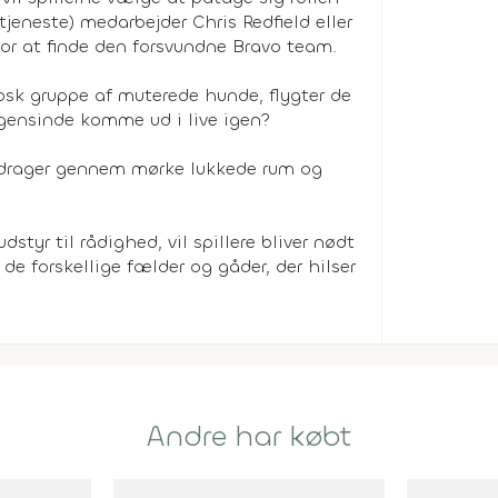
jeneste) medarbejder Chris Redfield eller
 for at finde den forsvundne Bravo team.
bsk gruppe af muterede hunde, flygter de
ogensinde komme ud i live igen?
de drager gennem mørke lukkede rum og
yr til rådighed, vil spillere bliver nødt
 de forskellige fælder og gåder, der hilser
Andre har købt