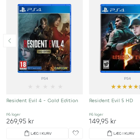
PS4
PS4
★
★
★
★
★
★
★
★
★
★
Resident Evil 4 - Gold Edition
Resident Evil 5 HD
På lager
På lager
269,95 kr
149,95 kr
shopping_bag
favorite
shopping_bag
LÆG I KURV
LÆG I KURV