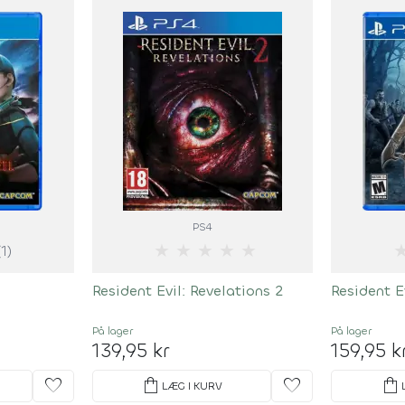
PS4
★
★
★
★
★
(1)
Resident Evil: Revelations 2
Resident E
På lager
På lager
139,95 kr
159,95 k
favorite
shopping_bag
favorite
shopping_bag
LÆG I KURV