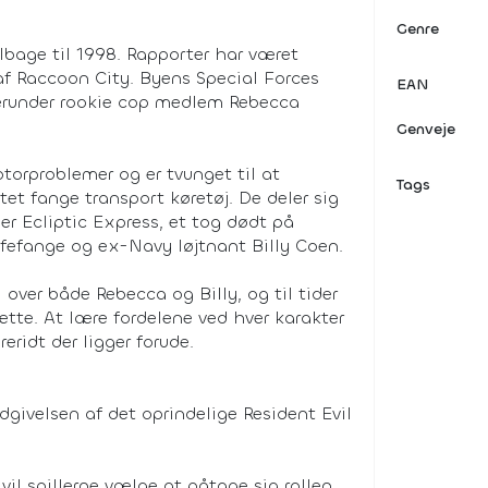
Genre
ilbage til 1998. Rapporter har været
f Raccoon City. Byens Special Forces
EAN
herunder rookie cop medlem Rebecca
Genveje
otorproblemer og er tvunget til at
Tags
tet fange transport køretøj. De deler sig
r Ecliptic Express, et tog dødt på
fefange og ex-Navy løjtnant Billy Coen.
 over både Rebecca og Billy, og til tider
ætte. At lære fordelene ved hver karakter
eridt der ligger forude.
dgivelsen af det oprindelige Resident Evil
il spillerne vælge at påtage sig rollen