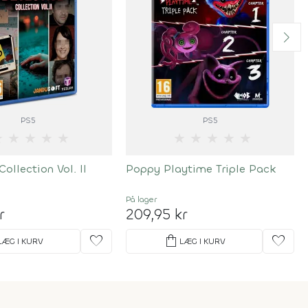
PS5
PS5
★
★
★
★
★
★
★
★
★
★
Collection Vol. II
Poppy Playtime Triple Pack
På lager
r
209,95 kr
favorite
shopping_bag
favorite
LÆG I KURV
LÆG I KURV