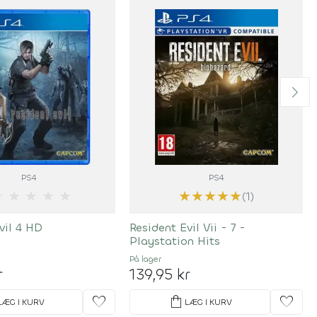
PS4
PS4
★
★
★
★
★
★
★
★
★
★
(1)
vil 4 HD
Resident Evil Vii - 7 -
Playstation Hits
På lager
r
139,95 kr
favorite
shopping_bag
favorite
LÆG I KURV
LÆG I KURV