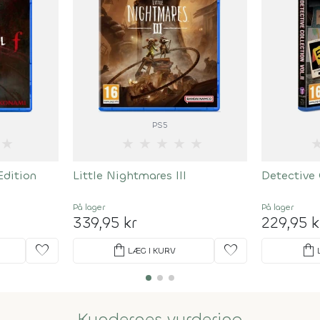
PS5
★
★
★
★
★
★
Edition
Little Nightmares III
Detective 
På lager
På lager
339,95 kr
229,95 k
favorite
shopping_bag
favorite
shopping_bag
LÆG I KURV
Kundernes vurdering