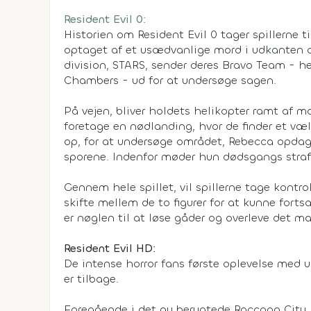
Resident Evil 0:
Historien om Resident Evil 0 tager spillerne t
optaget af et usædvanlige mord i udkanten a
division, STARS, sender deres Bravo Team - 
Chambers - ud for at undersøge sagen.
På vejen, bliver holdets helikopter ramt af m
foretage en nødlanding, hvor de finder et væl
op, for at undersøge området, Rebecca opdage
sporene. Indenfor møder hun dødsgangs straf
Gennem hele spillet, vil spillerne tage kontrol
skifte mellem de to figurer for at kunne forts
er nøglen til at løse gåder og overleve det mar
Resident Evil HD:
De intense horror fans første oplevelse med u
er tilbage.
Foregående i det nu berygtede Raccoon City, v