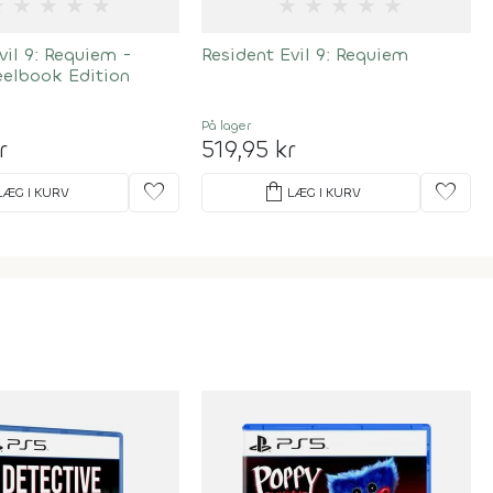
★
★
★
★
★
★
★
★
★
★
vil 9: Requiem -
Resident Evil 9: Requiem
eelbook Edition
På lager
r
519,95 kr
favorite
shopping_bag
favorite
LÆG I KURV
LÆG I KURV