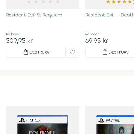
★
★
★
★
★
★
★
★
★
★
Resident Evil 9: Requiem
Resident Evil - Deat
På lager
På lager
509,95 kr
69,95 kr
shopping_bag
favorite
shopping_bag
LÆG I KURV
LÆG I KURV