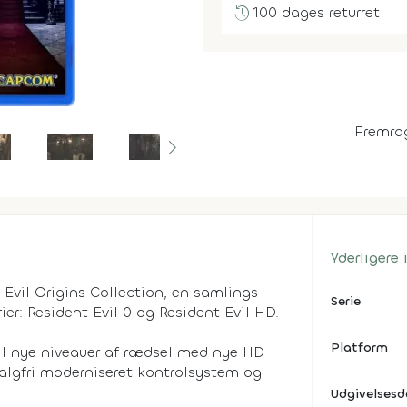
history
100 dages returret
Fremra
play_circle
Yderligere
 Evil Origins Collection, en samlings
Serie
er: Resident Evil 0 og Resident Evil HD.
Platform
il nye niveauer af rædsel med nye HD
 valgfri moderniseret kontrolsystem og
Udgivelses