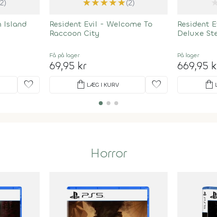
★
★
★
★
★
(2)
(2)
h Island
Resident Evil - Welcome To
Resident E
Raccoon City
Deluxe St
Få på lager
På lager
69,95 kr
669,95 k
favorite
shopping_bag
favorite
shopping_bag
LÆG I KURV
Horror