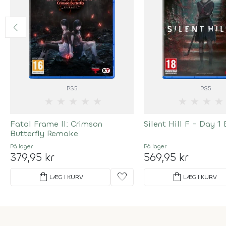
PS5
PS5
★
★
★
★
★
★
★
★
★
Fatal Frame II: Crimson
Silent Hill F - Day 1 
Butterfly Remake
På lager
På lager
379,95 kr
569,95 kr
shopping_bag
favorite
shopping_bag
LÆG I KURV
LÆG I KURV