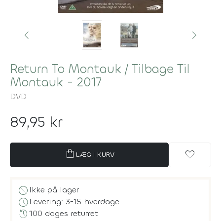
Return To Montauk / Tilbage Til
Montauk - 2017
DVD
89,95 kr
shopping_bag
favorite
LÆG I KURV
block
Ikke på lager
schedule
Levering: 3-15 hverdage
history
100 dages returret