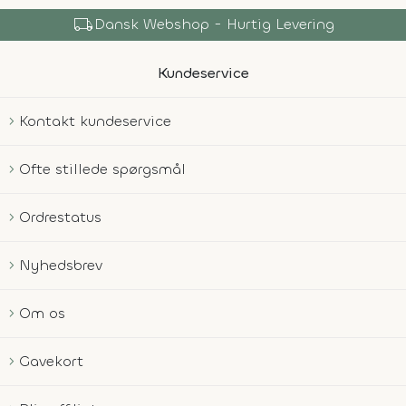
local_shipping
Dansk Webshop - Hurtig Levering
Kundeservice
Kontakt kundeservice
Ofte stillede spørgsmål
Ordrestatus
Nyhedsbrev
Om os
Gavekort