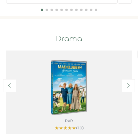
Drama
DVD
★
★
★
★
★
(10)