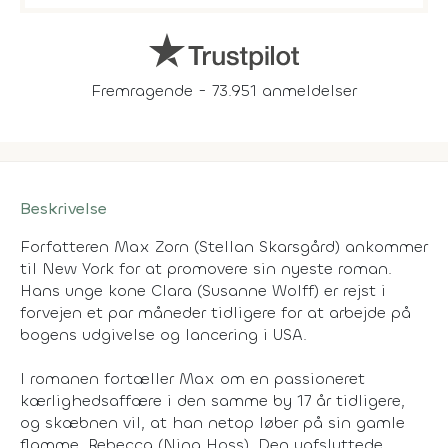
Fremragende - 73.951 anmeldelser
Beskrivelse
Forfatteren Max Zorn (Stellan Skarsgård) ankommer
til New York for at promovere sin nyeste roman.
Hans unge kone Clara (Susanne Wolff) er rejst i
forvejen et par måneder tidligere for at arbejde på
bogens udgivelse og lancering i USA.
I romanen fortæller Max om en passioneret
kærlighedsaffære i den samme by 17 år tidligere,
og skæbnen vil, at han netop løber på sin gamle
flamme, Rebecca (Nina Hoss). Den uafsluttede