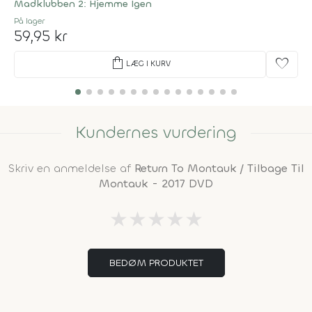
Madklubben 2: Hjemme Igen
På lager
59,95 kr
shopping_bag
favorite
LÆG I KURV
Kundernes vurdering
Skriv en anmeldelse af
Return To Montauk / Tilbage Til
Montauk - 2017 DVD
★
★
★
★
★
BEDØM PRODUKTET