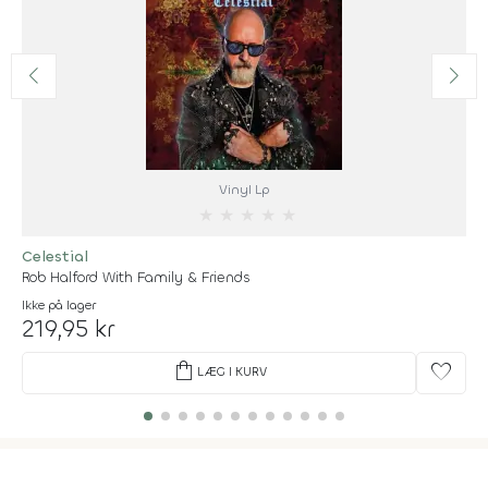
Vinyl Lp
★
★
★
★
★
Celestial
Rob Halford With Family & Friends
Ikke på lager
219,95 kr
shopping_bag
favorite
LÆG I KURV