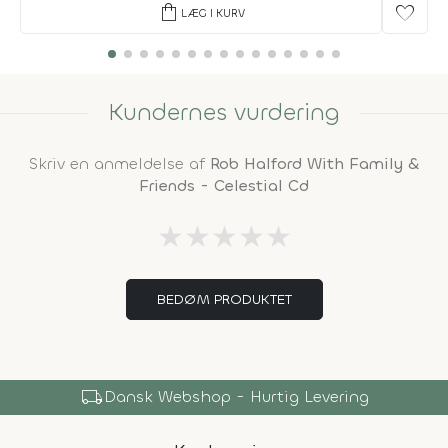
shopping_bag
favorite
LÆG I KURV
Kundernes vurdering
Skriv en anmeldelse af
Rob Halford With Family &
Friends - Celestial Cd
★
★
★
★
★
BEDØM PRODUKTET
local_shipping
Dansk Webshop - Hurtig Levering