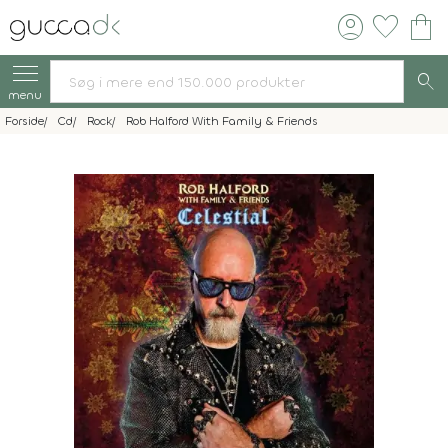
account_circle
favorite
shopping_bag
search
menu
Forside
Cd
Rock
Rob Halford With Family & Friends