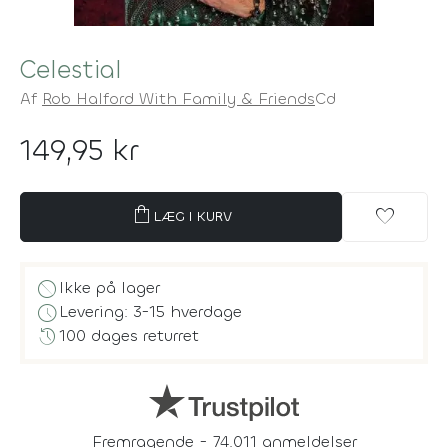
Celestial
Af
Rob Halford With Family & Friends
Cd
149,95 kr
shopping_bag
favorite
LÆG I KURV
block
Ikke på lager
schedule
Levering: 3-15 hverdage
history
100 dages returret
Fremragende - 74.011 anmeldelser