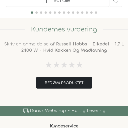
shopping_bag
favorite
LÆG I KURV
Kundernes vurdering
Skriv en anmeldelse af
Russell Hobbs - Elkedel - 1,7 L
2400 W - Hvid Køkken Og Madlavning
★
★
★
★
★
BEDØM PRODUKTET
local_shipping
Dansk Webshop - Hurtig Levering
Kundeservice