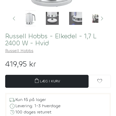
Russell Hobbs - Elkedel - 1,7 L
2400 W - Hvid
Russell Hobbs
419,95 kr
shopping_bag
favorite
LÆG I KURV
local_shipping
Kun få på lager
schedule
Levering: 1-3 hverdage
history
100 dages returret