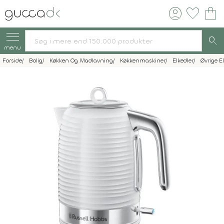
account_circle
favorite
shopping_bag
search
menu
Forside
Bolig
Køkken Og Madlavning
Køkkenmaskiner
Elkedler
Øvrige E