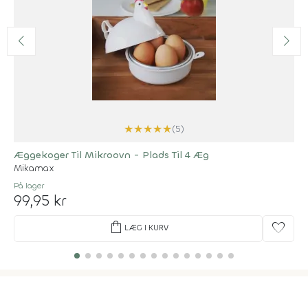
★
★
★
★
★
(5)
Æggekoger Til Mikroovn - Plads Til 4 Æg
Mikamax
På lager
99,95 kr
shopping_bag
favorite
LÆG I KURV