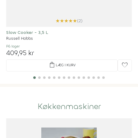
★
★
★
★
★
(2)
Slow Cooker - 3,5 L
Russell Hobbs
På lager
409,95 kr
shopping_bag
favorite
LÆG I KURV
Køkkenmaskiner