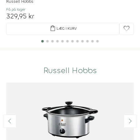
Russell Hobbs
Få på lager
329,95 kr
shopping_bag
favorite
LÆG I KURV
Russell Hobbs