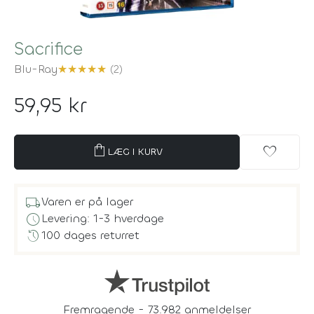
Sacrifice
Blu-Ray
★
★
★
★
★
(2)
59,95 kr
shopping_bag
favorite
LÆG I KURV
local_shipping
Varen er på lager
schedule
Levering: 1-3 hverdage
history
100 dages returret
Fremragende - 73.982 anmeldelser