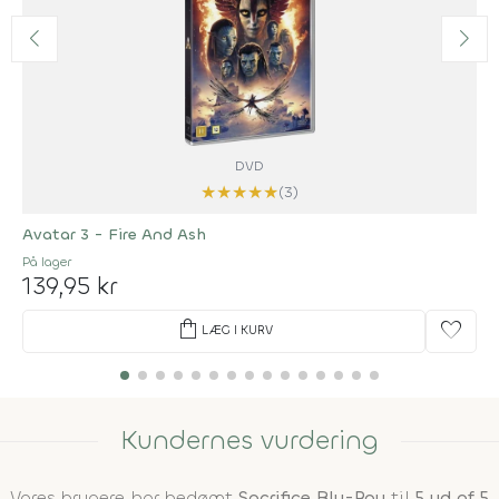
DVD
★
★
★
★
★
(3)
Avatar 3 - Fire And Ash
På lager
139,95 kr
shopping_bag
favorite
LÆG I KURV
Kundernes vurdering
Vores brugere har bedømt
Sacrifice Blu-Ray
til
5 ud af 5