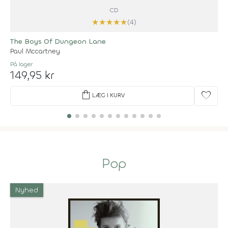
CD
★
★
★
★
★
(4)
The Boys Of Dungeon Lane
Paul Mccartney
På lager
149,95 kr
shopping_bag
favorite
LÆG I KURV
Pop
Nyhed