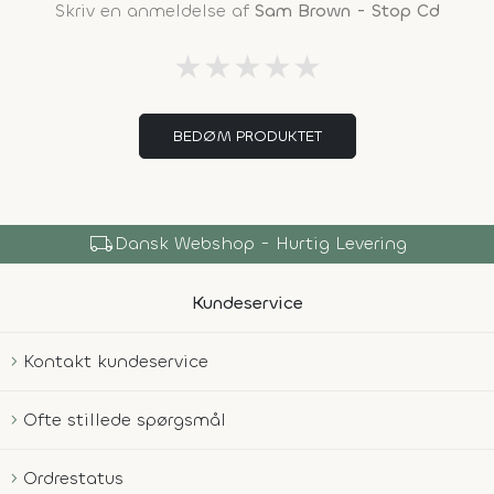
Skriv en anmeldelse af
Sam Brown - Stop Cd
★
★
★
★
★
BEDØM PRODUKTET
local_shipping
Dansk Webshop - Hurtig Levering
Kundeservice
Kontakt kundeservice
Ofte stillede spørgsmål
Ordrestatus