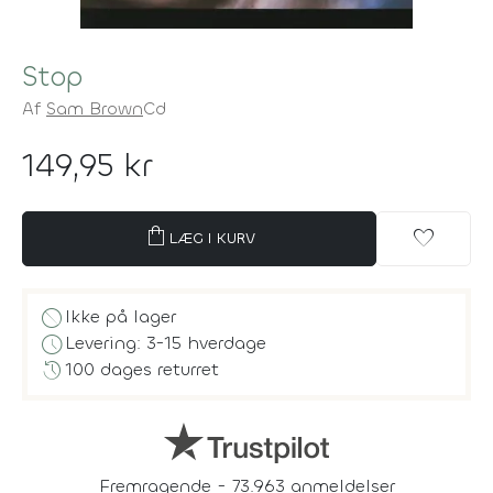
Stop
Af
Sam Brown
Cd
149,95 kr
shopping_bag
favorite
LÆG I KURV
block
Ikke på lager
schedule
Levering: 3-15 hverdage
history
100 dages returret
Fremragende - 73.963 anmeldelser