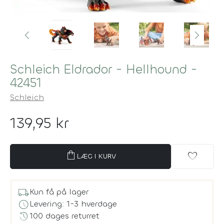
Schleich Eldrador - Hellhound -
42451
Schleich
139,95 kr
shopping_bag
favorite
LÆG I KURV
local_shipping
Kun få på lager
schedule
Levering: 1-3 hverdage
history
100 dages returret