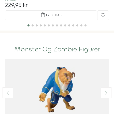
229,95 kr
shopping_bag
favorite
LÆG I KURV
Monster Og Zombie Figurer