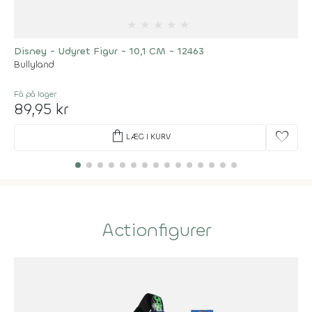
★
★
★
★
★
Disney - Udyret Figur - 10,1 CM - 12463
Bullyland
Få på lager
89,95 kr
shopping_bag
favorite
LÆG I KURV
Actionfigurer