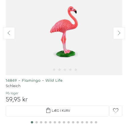
★
★
★
★
★
14849 - Flamingo - Wild Life
Schleich
På lager
59,95 kr
shopping_bag
favorite
LÆG I KURV