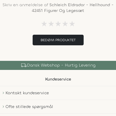
Skriv en anmeldelse af
Schleich Eldrador - Hellhound -
42451 Figurer Og Legesæt
★
★
★
★
★
BEDØM PRODUKTET
local_shipping
Dansk Webshop - Hurtig Levering
Kundeservice
Kontakt kundeservice
Ofte stillede spørgsmål