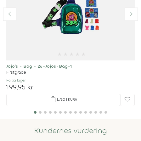
★
★
★
★
★
Jojo's - Bag - 26-Jojos-Bag-1
Firstgrade
Få på lager
199,95 kr
shopping_bag
favorite
LÆG I KURV
Kundernes vurdering