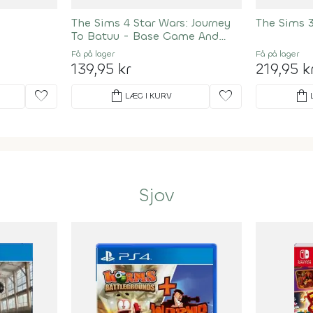
The Sims 4 Star Wars: Journey
The Sims 
To Batuu - Base Game And
Game Pack Bundle - Import
Få på lager
Få på lager
139,95 kr
219,95 k
favorite
shopping_bag
favorite
shopping_bag
LÆG I KURV
Sjov