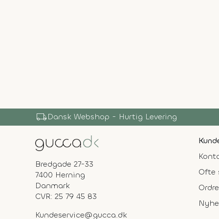
local_shipping
Dansk Webshop - Hurtig Levering
Kunde
Konta
Bredgade 27-33
Ofte 
7400 Herning
Danmark
Ordre
CVR: 25 79 45 83
Nyhe
Kundeservice@gucca.dk