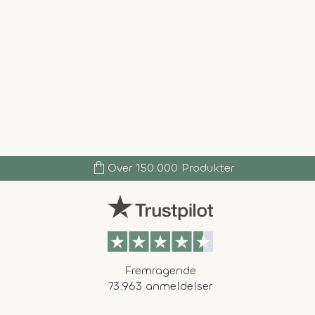
shopping_bag
Over 150.000 Produkter
Fremragende
73.963 anmeldelser