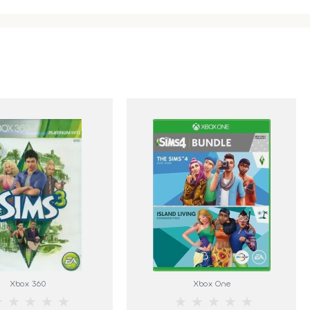
Xbox 360
Xbox One
★
★
★
★
★
★
★
★
★
★