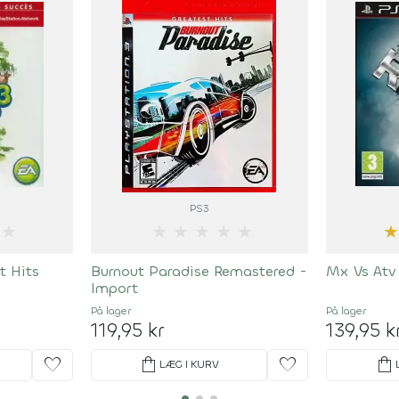
PS3
★
★
★
★
★
★
t Hits
Burnout Paradise Remastered -
Mx Vs Atv
Import
På lager
På lager
119,95 kr
139,95 k
favorite
shopping_bag
favorite
shopping_bag
LÆG I KURV