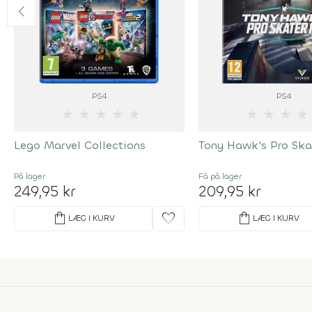
PS4
PS4
★
★
★
★
★
★
★
★
★
Lego Marvel Collections
Tony Hawk's Pro Ska
På lager
Få på lager
249,95 kr
209,95 kr
shopping_bag
favorite
shopping_bag
LÆG I KURV
LÆG I KURV