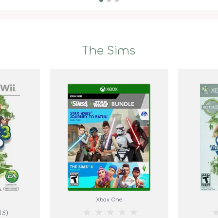
The Sims
Xbox One
★
★
★
★
★
13)