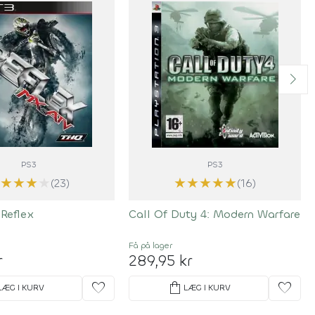
PS3
PS3
★
★
★
★
★
★
★
★
★
★
(23)
(16)
 Reflex
Call Of Duty 4: Modern Warfare
Få på lager
r
289,95 kr
favorite
shopping_bag
favorite
LÆG I KURV
LÆG I KURV