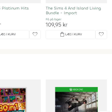
3 Platinum Hits
The Sims 4 And Island Living
Bundle - Import
Få på lager
r
109,95 kr
favorite
shopping_bag
favorite
LÆG I KURV
LÆG I KURV