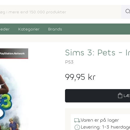
sear
eder
Kategorier
Brands
Sims 3: Pets - 
PS3
99,95 kr
shopping_bag
LÆ
local_shipping
Varen er på lager
schedule
Levering: 1-3 hverdag