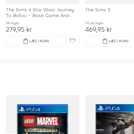
The Sims 4 Star Wars: Journey
The Sims 3
To Batuu - Base Game And
Game Pack Bundle
På lager
Få på lager
279,95 kr
469,95 kr
shopping_bag
favorite
shopping_bag
LÆG I KURV
LÆG I KURV