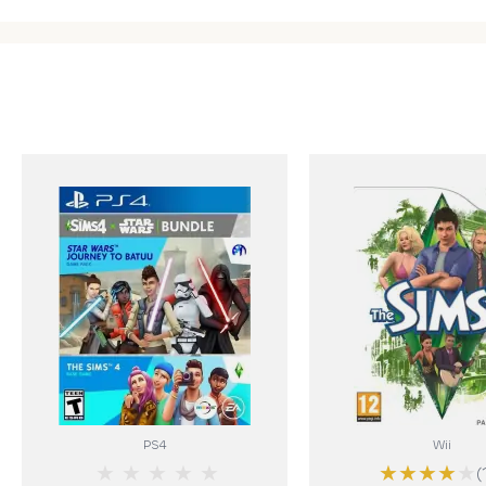
PS4
Wii
★
★
★
★
★
★
★
★
★
★
(