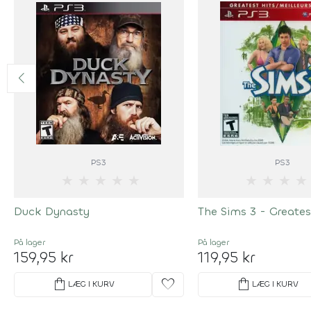
PS3
PS3
★
★
★
★
★
★
★
★
★
Duck Dynasty
The Sims 3 - Greates
På lager
På lager
159,95 kr
119,95 kr
shopping_bag
favorite
shopping_bag
LÆG I KURV
LÆG I KURV