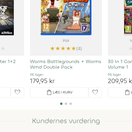
PS4
N
★
★
★
★
★
★
(4)
ter 1+2
Worms Battlegrounds + Worms
30 In 1 Ga
Wmd Double Pack
Volume 1
På lager
På lager
179,95 kr
209,95 k
favorite
shopping_bag
favorite
shopping_bag
LÆG I KURV
Kundernes vurdering