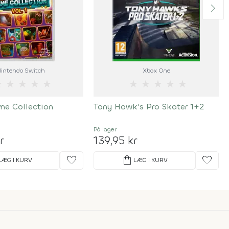
intendo Switch
Xbox One
★
★
★
★
★
★
★
★
★
★
me Collection
Tony Hawk's Pro Skater 1+2
På lager
r
139,95 kr
favorite
shopping_bag
favorite
LÆG I KURV
LÆG I KURV