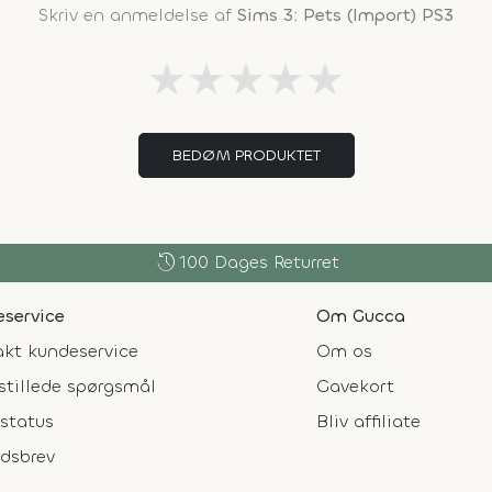
Skriv en anmeldelse af
Sims 3: Pets (Import) PS3
★
★
★
★
★
BEDØM PRODUKTET
history
100 Dages Returret
service
Om Gucca
kt kundeservice
Om os
stillede spørgsmål
Gavekort
status
Bliv affiliate
dsbrev