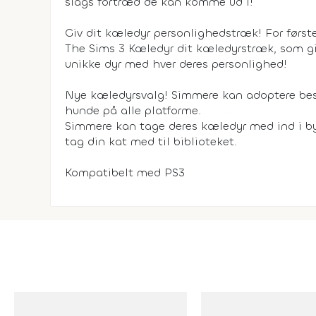
slags fortræd de kan komme ud i!
Giv dit kæledyr personlighedstræk! For første
The Sims 3 Kæledyr dit kæledyrstræk, som gi
unikke dyr med hver deres personlighed!
Nye kæledyrsvalg! Simmere kan adoptere bes
hunde på alle platforme.
Simmere kan tage deres kæledyr med ind i by
tag din kat med til biblioteket.
Kompatibelt med PS3