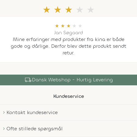
★
★
★
★
★
★
★
★
★
★
Jan Søgaard
Mine erfaringer med produkter fra kina er både
gode og dårlige. Derfor blev dette produkt sendt
retur.
local_shipping
Dansk Webshop - Hurtig Levering
Kundeservice
Kontakt kundeservice
Ofte stillede spørgsmål