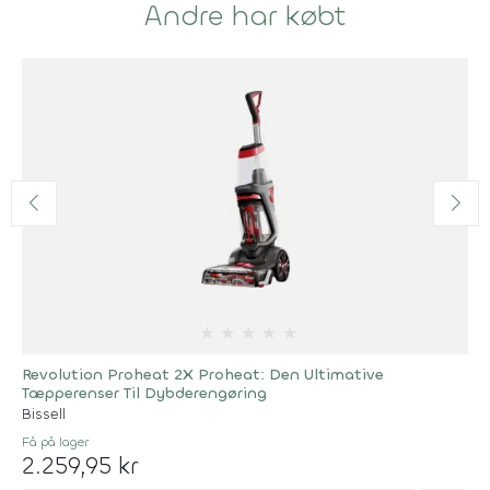
Andre har købt
★
★
★
★
★
Revolution Proheat 2X Proheat: Den Ultimative
Tæpperenser Til Dybderengøring
Bissell
Få på lager
2.259,95 kr