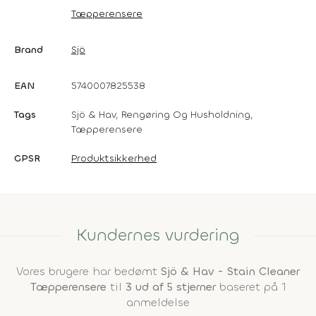
Tæpperensere
Brand
Sjö
EAN
5740007825538
Tags
Sjö & Hav, Rengøring Og Husholdning,
Tæpperensere
GPSR
Produktsikkerhed
Kundernes vurdering
Vores brugere har bedømt
Sjö & Hav - Stain Cleaner
Tæpperensere
til
3 ud af 5 stjerner
baseret på 1
anmeldelse