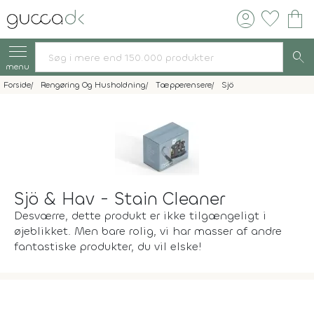
account_circle
favorite
shopping_bag
search
menu
Forside
Rengøring Og Husholdning
Tæpperensere
Sjö
Sjö & Hav - Stain Cleaner
Desværre, dette produkt er ikke tilgængeligt i
øjeblikket. Men bare rolig, vi har masser af andre
fantastiske produkter, du vil elske!