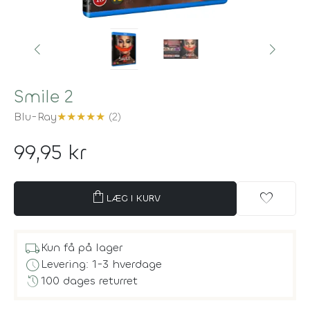
Smile 2
Blu-Ray
★
★
★
★
★
(2)
99,95 kr
shopping_bag
favorite
LÆG I KURV
local_shipping
Kun få på lager
schedule
Levering: 1-3 hverdage
history
100 dages returret