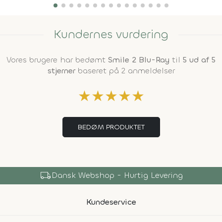
Kundernes vurdering
Vores brugere har bedømt
Smile 2 Blu-Ray
til
5 ud af 5
stjerner
baseret på 2 anmeldelser
★
★
★
★
★
BEDØM PRODUKTET
local_shipping
Dansk Webshop - Hurtig Levering
Kundeservice