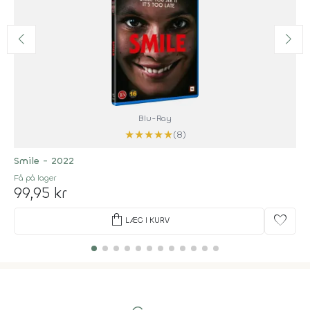
Blu-Ray
★
★
★
★
★
(8)
Smile - 2022
Få på lager
99,95 kr
shopping_bag
favorite
LÆG I KURV