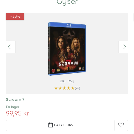
Gyser
-33%
Blu-Ray
★
★
★
★
★
(4)
Scream 7
På lager
99,95 kr
shopping_bag
favorite
LÆG I KURV