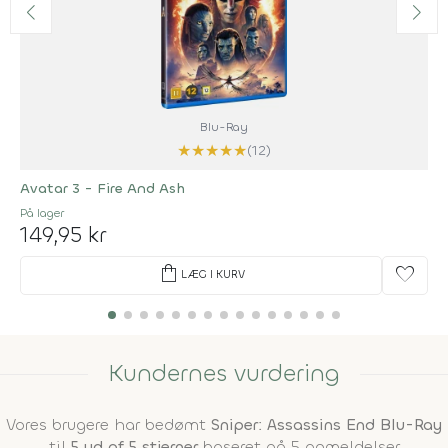
Blu-Ray
★
★
★
★
★
(12)
Avatar 3 - Fire And Ash
På lager
149,95 kr
shopping_bag
favorite
LÆG I KURV
Kundernes vurdering
Vores brugere har bedømt
Sniper: Assassins End Blu-Ray
til
5 ud af 5 stjerner
baseret på 5 anmeldelser