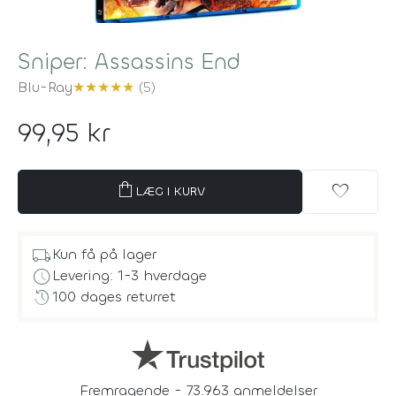
Sniper: Assassins End
Blu-Ray
★
★
★
★
★
(5)
99,95 kr
shopping_bag
favorite
LÆG I KURV
local_shipping
Kun få på lager
schedule
Levering: 1-3 hverdage
history
100 dages returret
Fremragende - 73.963 anmeldelser