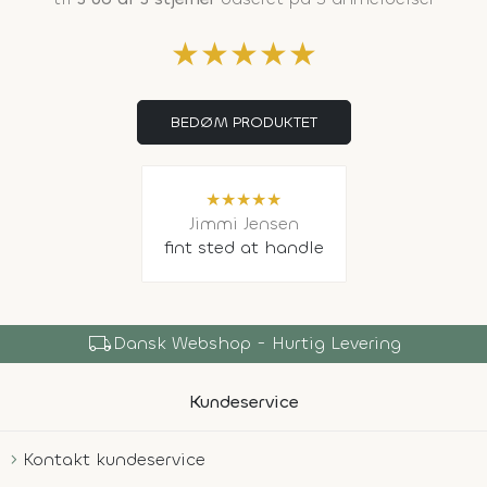
★
★
★
★
★
BEDØM PRODUKTET
★
★
★
★
★
Jimmi Jensen
fint sted at handle
local_shipping
Dansk Webshop - Hurtig Levering
Kundeservice
Kontakt kundeservice