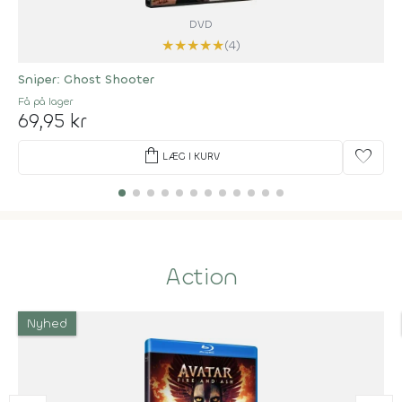
DVD
★
★
★
★
★
(4)
Sniper: Ghost Shooter
Få på lager
69,95 kr
shopping_bag
favorite
LÆG I KURV
Action
Nyhed