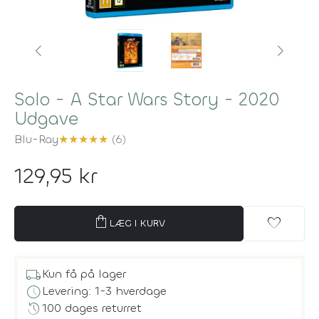
Solo - A Star Wars Story - 2020
Udgave
Blu-Ray
★
★
★
★
★
(6)
129,95 kr
shopping_bag
favorite
LÆG I KURV
local_shipping
Kun få på lager
schedule
Levering: 1-3 hverdage
history
100 dages returret