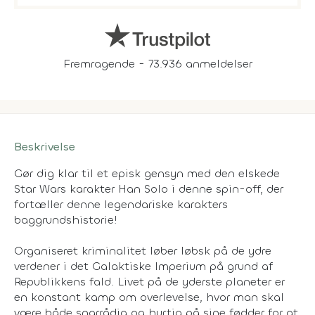
Fremragende - 73.936 anmeldelser
Beskrivelse
Gør dig klar til et episk gensyn med den elskede
Star Wars karakter Han Solo i denne spin-off, der
fortæller denne legendariske karakters
baggrundshistorie!
Organiseret kriminalitet løber løbsk på de ydre
verdener i det Galaktiske Imperium på grund af
Republikkens fald. Livet på de yderste planeter er
en konstant kamp om overlevelse, hvor man skal
være både snarrådig og hurtig på sine fødder for at