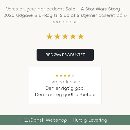
Vores brugere har bedømt
Solo - A Star Wars Story -
2020 Udgave Blu-Ray
til
5 ud af 5 stjerner
baseret på 6
anmeldelser
★
★
★
★
★
BEDØM PRODUKTET
★
★
★
★
★
Jørgen Jensen
Den er rigtig god.
Den kan jeg godt anbefale
local_shipping
Dansk Webshop - Hurtig Levering