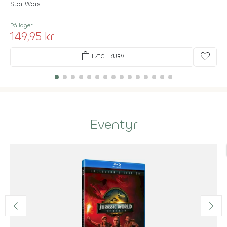
Star Wars
På lager
149,95 kr
shopping_bag
favorite
LÆG I KURV
Eventyr