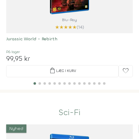
Blu-Ray
★
★
★
★
★
(14)
Jurassic World - Rebirth
På lager
99,95 kr
shopping_bag
favorite
LÆG I KURV
Sci-Fi
Nyhed