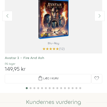
Blu-Ray
★
★
★
★
★
(12)
Avatar 3 - Fire And Ash
På lager
149,95 kr
shopping_bag
favorite
LÆG I KURV
Kundernes vurdering