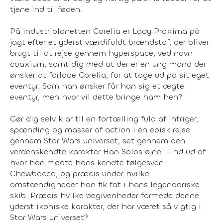
tjene ind til føden.
På industriplanetten Corelia er Lady Proxima på
jagt efter et yderst værdifuldt brændstof, der bliver
brugt til at rejse gennem hyperspace, ved navn
coaxium, samtidig med at der er en ung mand der
ønsker at forlade Corelia, for at tage ud på sit eget
eventyr. Som han ønsker får han sig et ægte
eventyr, men hvor vil dette bringe ham hen?
Gør dig selv klar til en fortælling fuld af intriger,
spænding og masser af action i en episk rejse
gennem Star Wars universet, set gennem den
verdenskendte karakter Han Solos øjne. Find ud af
hvor han mødte hans kendte følgesven
Chewbacca, og præcis under hvilke
omstændigheder han fik fat i hans legendariske
skib. Præcis hvilke begivenheder formede denne
yderst ikoniske karakter, der har været så vigtig i
Star Wars universet?