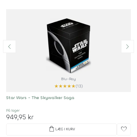
Blu-Ray
★
★
★
★
★
(13)
Star Wars - The Skywalker Saga
På lager
949,95 kr
shopping_bag
favorite
LÆG I KURV