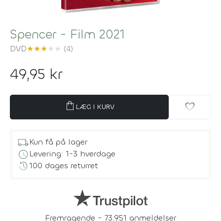
Spencer - Film 2021
DVD
★
★
★
★
★
(4)
49,95 kr
shopping_bag
favorite
LÆG I KURV
local_shipping
Kun få på lager
schedule
Levering: 1-3 hverdage
history
100 dages returret
Fremragende - 73.951 anmeldelser