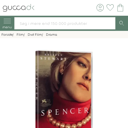
account_circle
favorite
shopping_bag
search
menu
Forside
Film
Dvd Film
Drama