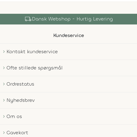
local_shipping
Dansk Webshop - Hurtig Levering
Kundeservice
Kontakt kundeservice
Ofte stillede spørgsmål
Ordrestatus
Nyhedsbrev
Om os
Gavekort