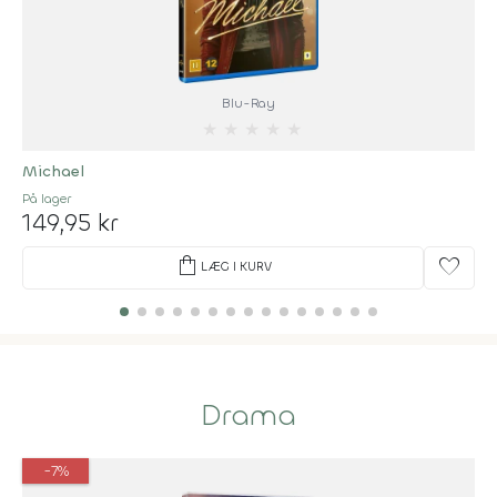
Blu-Ray
★
★
★
★
★
Michael
På lager
149,95 kr
shopping_bag
favorite
LÆG I KURV
Drama
-7%