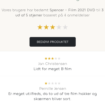
Vores brugere har bedømt
Spencer - Film 2021 DVD
til
3
ud af 5 stjerner
baseret på 4 anmeldelser
★
★
★
★
★
BEDØM PRODUKTET
★
★
★
★
★
Jan Christensen
Lidt for meget B film
★
★
★
★
★
Pernille Jensen
Er meget utilfreds, da to ud af tre film hakker og
skærmen bliver sort.