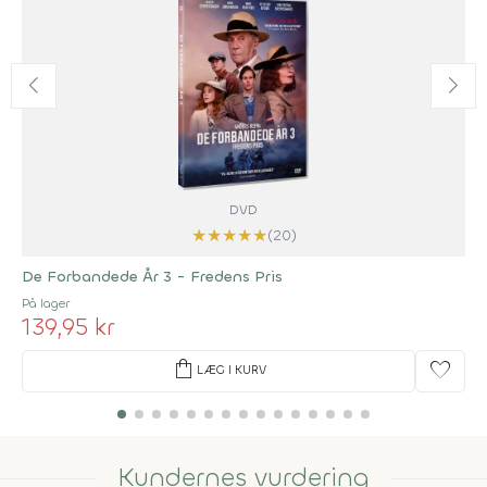
DVD
★
★
★
★
★
(20)
De Forbandede År 3 - Fredens Pris
På lager
139,95 kr
shopping_bag
favorite
LÆG I KURV
Kundernes vurdering