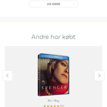
VIS MERE
Andre har købt
Blu-Ray
★
★
★
★
★
(5)