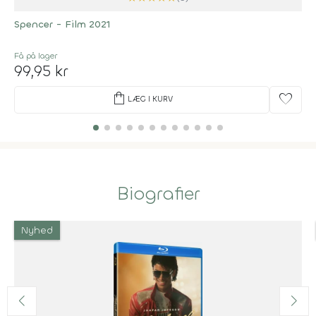
Spencer - Film 2021
Få på lager
99,95 kr
shopping_bag
favorite
LÆG I KURV
Biografier
Nyhed