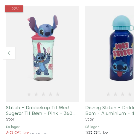
-22%
★
★
★
★
★
★
★
★
★
Stitch - Drikkekop Til Med
Disney Stitch - Drik
Sugerør Til Børn - Pink - 360
Børn - Aluminium - 
ML
Blå
Stor
Stor
På lager
På lager
69,95 kr
39,95 kr