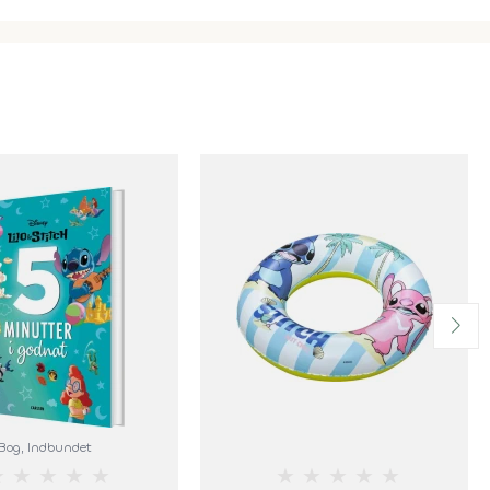
Bog
, Indbundet
★
★
★
★
★
★
★
★
★
★