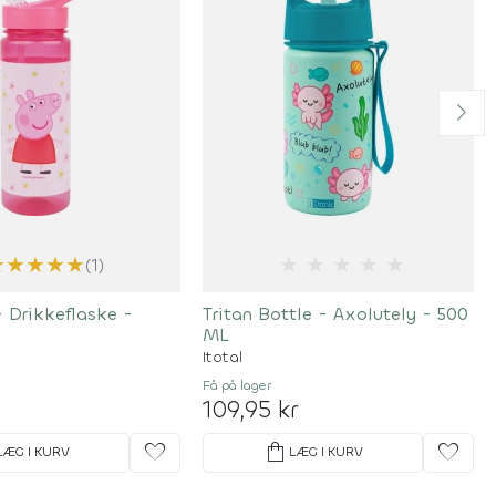
★
★
★
★
★
★
★
★
★
★
(1)
 - Drikkeflaske -
Tritan Bottle - Axolutely - 500
ML
Itotal
Få på lager
109,95 kr
favorite
shopping_bag
favorite
LÆG I KURV
LÆG I KURV