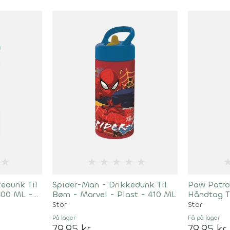
★
★
★
★
★
★
kedunk Til
Spider-Man - Drikkedunk Til
Paw Patro
400 ML -
Børn - Marvel - Plast - 410 ML
Håndtag T
Stor
Stor
På lager
Få på lager
79,95 kr
79,95 kr