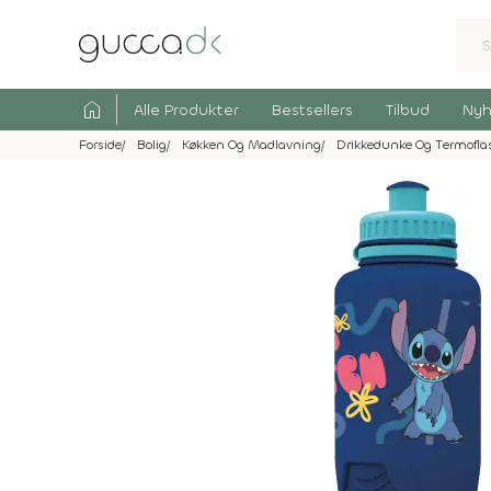
home
Alle Produkter
Bestsellers
Tilbud
Nyh
Forside
Bolig
Køkken Og Madlavning
Drikkedunke Og Termofla