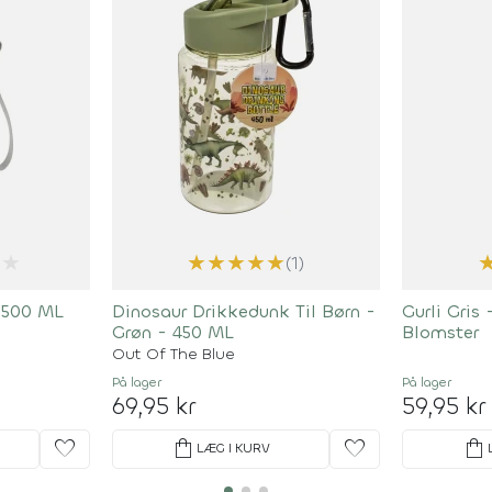
★
★
★
★
★
★
(1)
- 500 ML
Dinosaur Drikkedunk Til Børn -
Gurli Gris
Grøn - 450 ML
Blomster
Out Of The Blue
På lager
På lager
69,95 kr
59,95 kr
favorite
shopping_bag
favorite
shopping_bag
LÆG I KURV