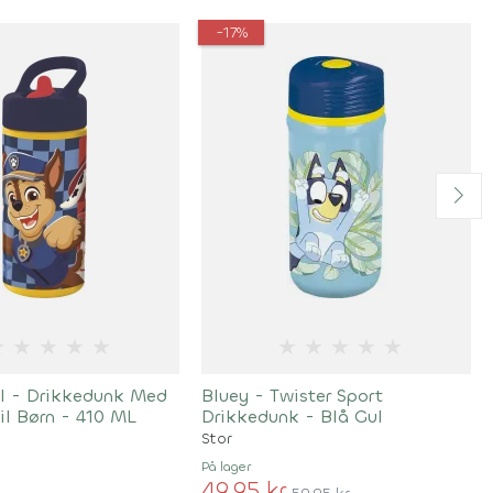
-17%
★
★
★
★
★
★
★
★
★
★
l - Drikkedunk Med
Bluey - Twister Sport
il Børn - 410 ML
Drikkedunk - Blå Gul
Stor
På lager
49,95 kr