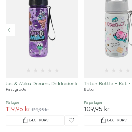
★
★
★
★
★
★
★
★
★
Jas & Mika Dreams Drikkedunk
Tritan Bottle - Kat 
Firstgrade
Itotal
På lager
Få på lager
119,95 kr
109,95 kr
139,95 kr
shopping_bag
favorite
shopping_bag
LÆG I KURV
LÆG I KURV