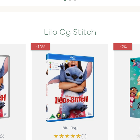
Lilo Og Stitch
-10%
-7%
Blu-Ray
★
★
★
★
★
(6)
(1)