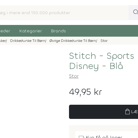
sear
eder
Kategorier
Brands
sker
Drikkedunke Til Børn
Øvrige Drikkedunke Til Børn
Stor
Stitch - Sports
Disney - Blå
Stor
49,95 kr
shopping_bag
LÆ
Kun få på lager