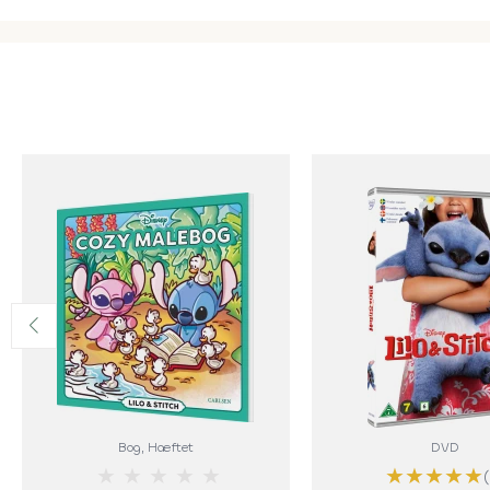
Bog
, Hæftet
DVD
★
★
★
★
★
★
★
★
★
★