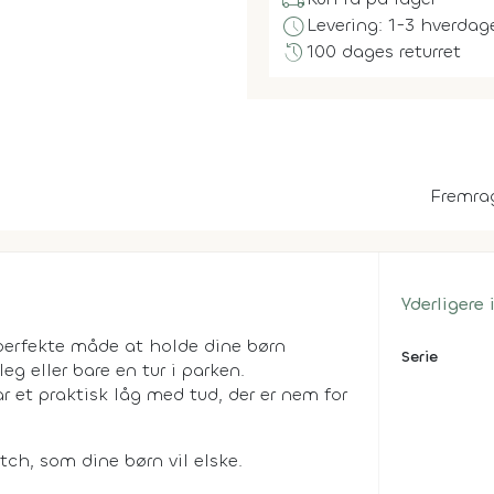
local_shipping
schedule
Levering: 1-3 hverdag
history
100 dages returret
Fremra
Yderligere
perfekte måde at holde dine børn
Serie
eg eller bare en tur i parken.
r et praktisk låg med tud, der er nem for
tch, som dine børn vil elske.