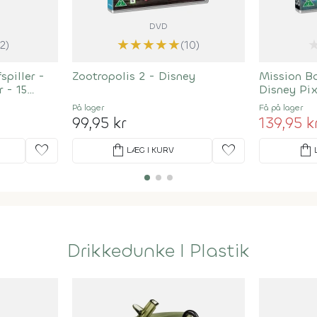
DVD
★
★
★
★
★
(2)
(10)
piller -
Zootropolis 2 - Disney
Mission B
 - 15
Disney Pi
På lager
Få på lager
99,95 kr
139,95 k
favorite
shopping_bag
favorite
shopping_bag
LÆG I KURV
Drikkedunke I Plastik