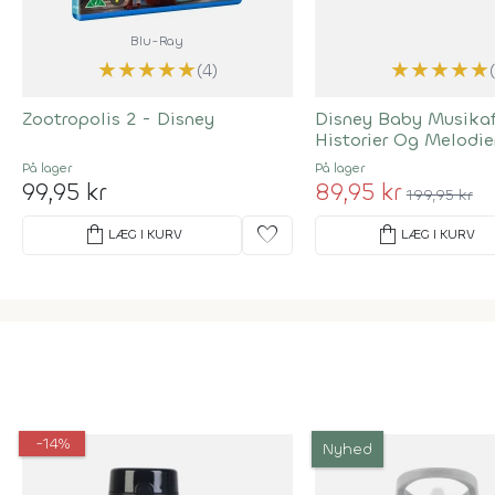
Blu-Ray
★
★
★
★
★
★
★
★
★
★
(4)
Zootropolis 2 - Disney
Disney Baby Musikafs
Historier Og Melodier
Sange
På lager
På lager
99,95 kr
89,95 kr
199,95 kr
shopping_bag
favorite
shopping_bag
LÆG I KURV
LÆG I KURV
-14%
Nyhed