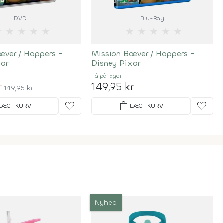
DVD
Blu-Ray
★
★
★
★
★
★
★
★
★
★
æver / Hoppers -
Mission Bæver / Hoppers -
xar
Disney Pixar
Få på lager
r
149,95 kr
149,95 kr
favorite
shopping_bag
favorite
LÆG I KURV
LÆG I KURV
Nyhed