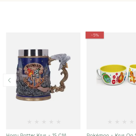
-5%
★
★
★
★
★
★
★
★
★
Harry Potter Krus - 15 CM
Pokémon - Krus Og 