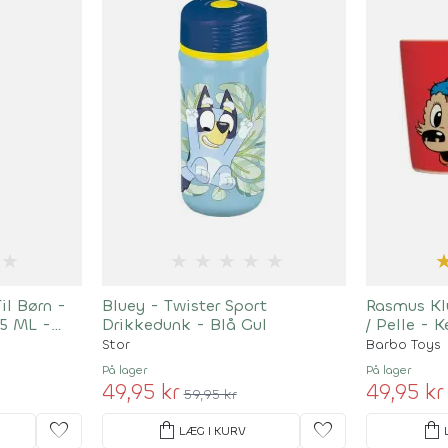
★
★
★
★
★
★
il Børn -
Bluey - Twister Sport
Rasmus Kl
45 ML -
Drikkedunk - Blå Gul
/ Pelle - 
Stor
Barbo Toys
På lager
På lager
49,95 kr
49,95 kr
59,95 kr
favorite
shopping_bag
favorite
shopping_bag
LÆG I KURV