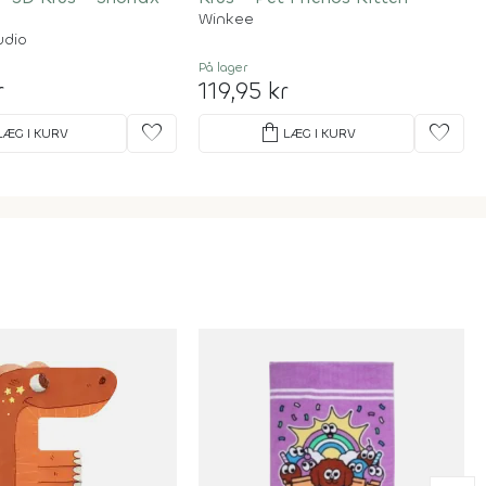
Winkee
udio
På lager
r
119,95 kr
favorite
shopping_bag
favorite
LÆG I KURV
LÆG I KURV