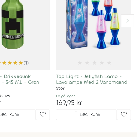
★
★
★
★
★
★
★
★
★
★
(1)
- Drikkedunk I
Top Light - Jellyfish Lamp -
 - 545 ML - Grøn
Lavalampe Med 2 Vandmænd
Stor
8/2026
Få på lager
r
169,95 kr
favorite
shopping_bag
favorite
LÆG I KURV
LÆG I KURV