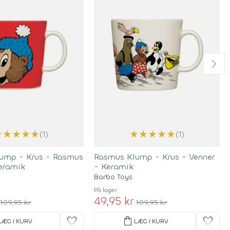
★
★
★
★
★
★
★
★
★
★
(1)
(1)
ump - Krus - Rasmus
Rasmus Klump - Krus - Venner
Keramik
- Keramik
Barbo Toys
På lager
49,95 kr
109,95 kr
109,95 kr
favorite
shopping_bag
favorite
LÆG I KURV
LÆG I KURV