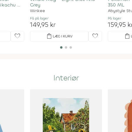
ikachu Og
Grey
350 ML
Winkee
Abystyle St
Få på lager
På lager
149,95 kr
159,95 k
favorite
shopping_bag
favorite
shopping_bag
LÆG I KURV
Interiør