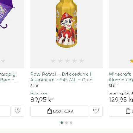
★
★
★
★
★
★
Paraply
Paw Patrol - Drikkedunk I
Minecraft 
 Børn -
Aluminium - 545 ML - Guld
Aluminium
Stor
Stor
Få på lager
Levering 15/0
89,95 kr
129,95 k
favorite
shopping_bag
favorite
shopping_bag
LÆG I KURV