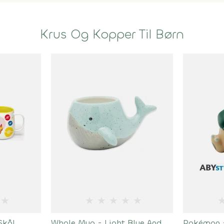
Krus Og Kopper Til Børn
★
★
★
★
★
★
Skål
Whale Mug - Light Blue And
Pokémon -