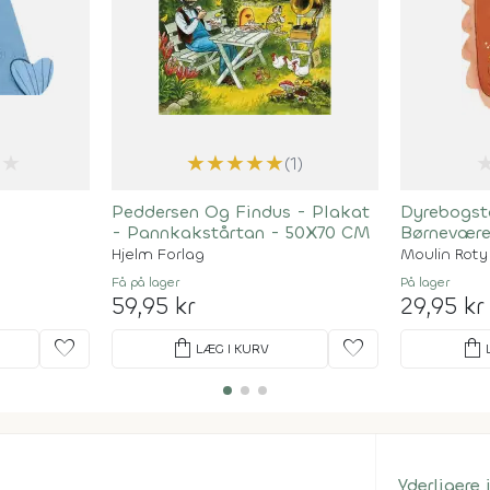
★
★
★
★
★
★
(1)
Peddersen Og Findus - Plakat
Dyrebogsta
- Pannkakstårtan - 50X70 CM
Børnevære
Hjelm Forlag
Moulin Roty
Få på lager
På lager
59,95 kr
29,95 kr
favorite
shopping_bag
favorite
shopping_bag
LÆG I KURV
Yderligere