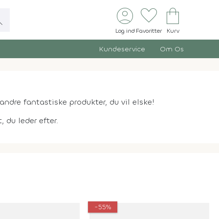
account_circle
favorite
shopping_bag
ch
Log ind
Favoritter
Kurv
Kundeservice
Om Os
andre fantastiske produkter, du vil elske!
 du leder efter.
-55%