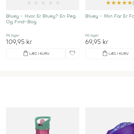
★
★
★
★
★
★
★
★
★
★
Bluey - Hvor Er Bluey? En Peg
Bluey - Min Far Er F
Og Find-Bog
På lager
På lager
109,95 kr
69,95 kr
shopping_bag
favorite
shopping_bag
LÆG I KURV
LÆG I KURV