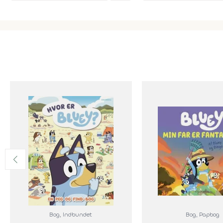
Bog
, Indbundet
Bog
, Papbog