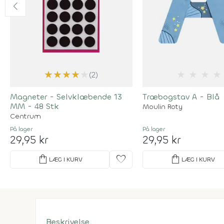
★
★
★
★
★
★
★
★
★
(2)
Magneter - Selvklæbende 13
Træbogstav A - Blå
MM - 48 Stk
Moulin Roty
Centrum
På lager
På lager
29,95 kr
29,95 kr
shopping_bag
favorite
shopping_bag
LÆG I KURV
LÆG I KURV
Beskrivelse