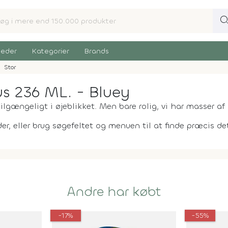
sear
eder
Kategorier
Brands
Stor
us 236 ML. - Bluey
ilgængeligt i øjeblikket. Men bare rolig, vi har masser af 
er, eller brug søgefeltet og menuen til at finde præcis det,
Andre har købt
-17%
-55%