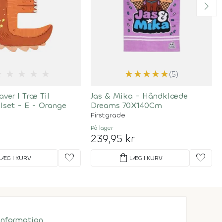
★
★
★
★
★
★
★
★
★
★
(5)
ver I Træ Til
Jas & Mika - Håndklæde
lset - E - Orange
Dreams 70X140Cm
Firstgrade
På lager
239,95 kr
favorite
shopping_bag
favorite
LÆG I KURV
LÆG I KURV
 information