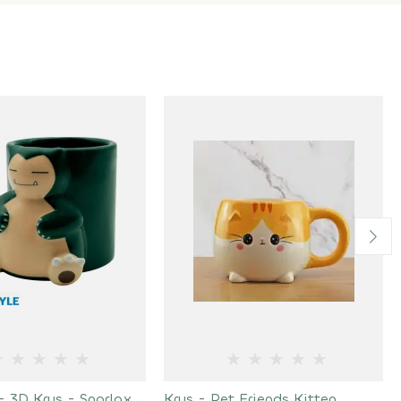
★
★
★
★
★
★
★
★
★
★
 3D Krus - Snorlax
Krus - Pet Friends Kitten