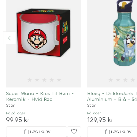
★
★
★
★
★
★
★
★
★
Super Mario - Krus Til Børn -
Bluey - Drikkedunk T
Keramik - Hvid Rød
Aluminium - Blå - 5
Grøn
Stor
Stor
Få på lager
På lager
99,95 kr
129,95 kr
shopping_bag
favorite
shopping_bag
LÆG I KURV
LÆG I KURV