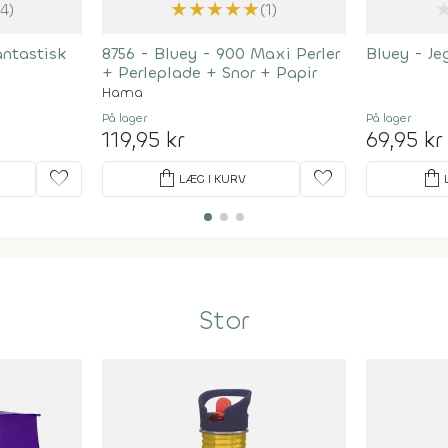
★
★
★
★
★
(4)
(1)
antastisk
8756 - Bluey - 900 Maxi Perler
Bluey - Je
+ Perleplade + Snor + Papir
Hama
På lager
På lager
119,95 kr
69,95 kr
favorite
shopping_bag
favorite
shopping_bag
LÆG I KURV
Stor