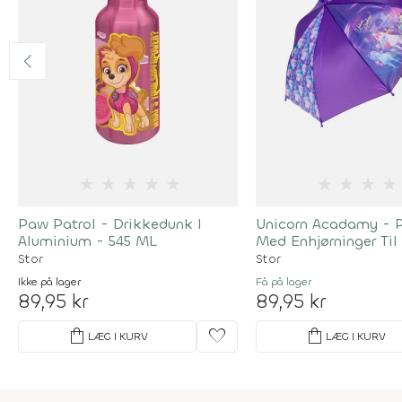
★
★
★
★
★
★
★
★
★
Paw Patrol - Drikkedunk I
Unicorn Acadamy - 
Aluminium - 545 ML
Med Enhjørninger Til
Lilla
Stor
Stor
Ikke på lager
Få på lager
89,95 kr
89,95 kr
shopping_bag
favorite
shopping_bag
LÆG I KURV
LÆG I KURV