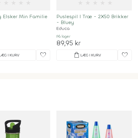
★
★
★
★
★
★
★
★
★
★
g Elsker Min Familie
Puslespil I Træ - 2X50 Brikker
- Bluey
Educa
På lager
89,95 kr
favorite
shopping_bag
favorite
LÆG I KURV
LÆG I KURV