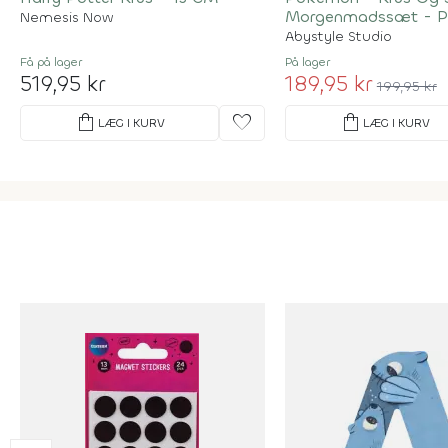
Morgenmadssæt - P
Nemesis Now
Kanto
Abystyle Studio
Få på lager
På lager
519,95 kr
189,95 kr
199,95 kr
shopping_bag
favorite
shopping_bag
LÆG I KURV
LÆG I KURV