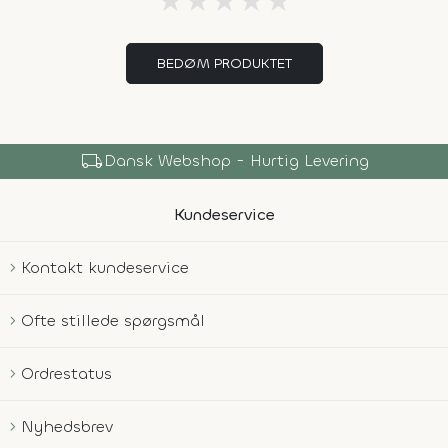
★
★
★
★
★
BEDØM PRODUKTET
local_shipping
Dansk Webshop - Hurtig Levering
Kundeservice
Kontakt kundeservice
Ofte stillede spørgsmål
Ordrestatus
Nyhedsbrev