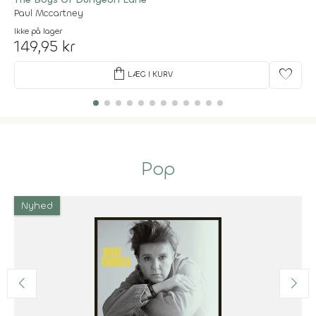
Paul Mccartney
Ikke på lager
149,95 kr
shopping_bag
favorite
LÆG I KURV
Pop
Nyhed