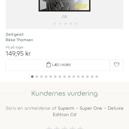
CD
★
★
★
★
★
Zeitgeist
Rikke Thomsen
Få på lager
149,95 kr
shopping_bag
favorite
LÆG I KURV
Kundernes vurdering
Skriv en anmeldelse af
Superm - Super One - Deluxe
Edition Cd