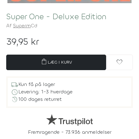
Super One - Deluxe Edition
Af
Superm
Cd
39,95 kr
shopping_bag
favorite
LÆG I KURV
local_shipping
Kun få på lager
schedule
Levering: 1-3 hverdage
history
100 dages returret
Fremragende - 73.936 anmeldelser