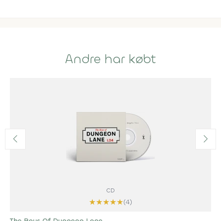
Andre har købt
CD
★
★
★
★
★
(4)
The Boys Of Dungeon Lane