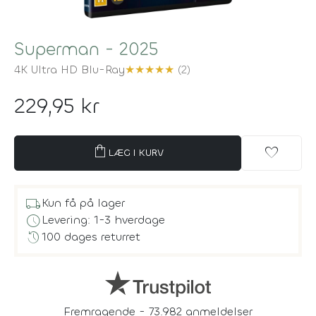
Superman - 2025
4K Ultra HD Blu-Ray
★
★
★
★
★
(2)
229,95 kr
shopping_bag
favorite
LÆG I KURV
local_shipping
Kun få på lager
schedule
Levering: 1-3 hverdage
history
100 dages returret
Fremragende - 73.982 anmeldelser