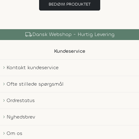
BEDØM PRODUKTET
local_shipping
Dansk Webshop - Hurtig Levering
Kundeservice
Kontakt kundeservice
Ofte stillede spørgsmål
Ordrestatus
Nyhedsbrev
Om os