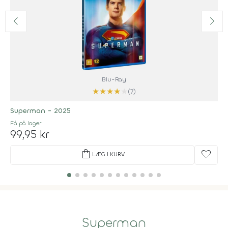
Blu-Ray
★
★
★
★
★
(7)
Superman - 2025
Få på lager
99,95 kr
shopping_bag
favorite
LÆG I KURV
Superman