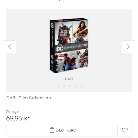
DVD
★
★
★
★
★
Dc 5-Film Collection
På lager
69,95 kr
shopping_bag
favorite
LÆG I KURV