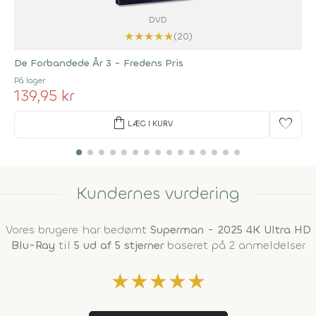
DVD
★
★
★
★
★
(20)
De Forbandede År 3 - Fredens Pris
På lager
139,95 kr
shopping_bag
favorite
LÆG I KURV
Kundernes vurdering
Vores brugere har bedømt
Superman - 2025 4K Ultra HD
Blu-Ray
til
5 ud af 5 stjerner
baseret på 2 anmeldelser
★
★
★
★
★