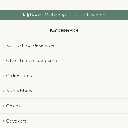
local_shipping
Dansk Webshop - Hurtig Levering
Kundeservice
Kontakt kundeservice
Ofte stillede spørgsmål
Ordrestatus
Nyhedsbrev
Om os
Gavekort