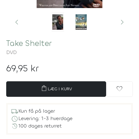
Take Shelter
DVD
69,95 kr
shopping_bag
favorite
LÆG I KURV
local_shipping
Kun få på lager
schedule
Levering: 1-3 hverdage
history
100 dages returret