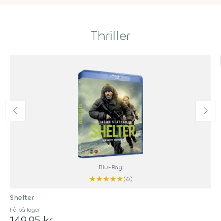
Thriller
Blu-Ray
★
★
★
★
★
(6)
Shelter
Få på lager
149,95 kr