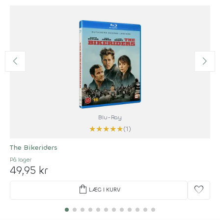
Blu-Ray
★
★
★
★
★
(1)
The Bikeriders
På lager
49,95 kr
shopping_bag
favorite
LÆG I KURV