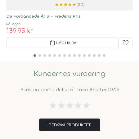
★
★
★
★
★
(20)
De Forbandede År 3 - Fredens Pris
På lager
139,95 kr
shopping_bag
favorite
LÆG I KURV
Kundernes vurdering
Skriv en anmeldelse af
Take Shelter DVD
★
★
★
★
★
BEDØM PRODUKTET