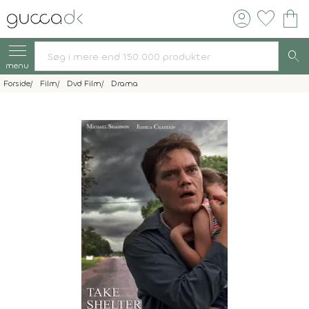
account_circle
favorite
shopping_bag
search
menu
Forside
Film
Dvd Film
Drama