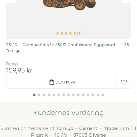
★
★
★
★
★
(1)
35113 - German Sd.Kfz.250/3 Greif Model Byggesæt - 1:35
Tamiya
På lager
159,95 kr
shopping_bag
favorite
LÆG I KURV
Kundernes vurdering
Skriv en anmeldelse af
Tamiya - Cement - Model Lim Til
Plastik - 40 Ml - 87003 Diverse