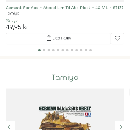
Cement For Abs - Model Lim Til Abs Plast - 40 ML - 87137
Tamiya
På lager
49,95 kr
shopping_bag
favorite
LÆG I KURV
Tamiya