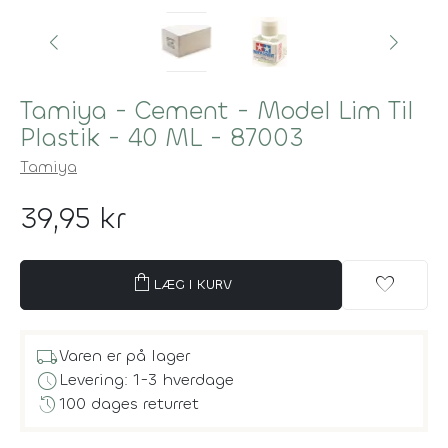
Tamiya - Cement - Model Lim Til
Plastik - 40 ML - 87003
Tamiya
39,95 kr
shopping_bag
favorite
LÆG I KURV
local_shipping
Varen er på lager
schedule
Levering: 1-3 hverdage
history
100 dages returret