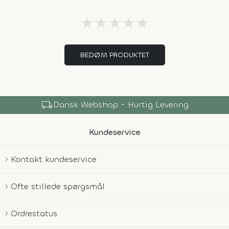
★
★
★
★
★
BEDØM PRODUKTET
local_shipping
Dansk Webshop - Hurtig Levering
Kundeservice
Kontakt kundeservice
Ofte stillede spørgsmål
Ordrestatus