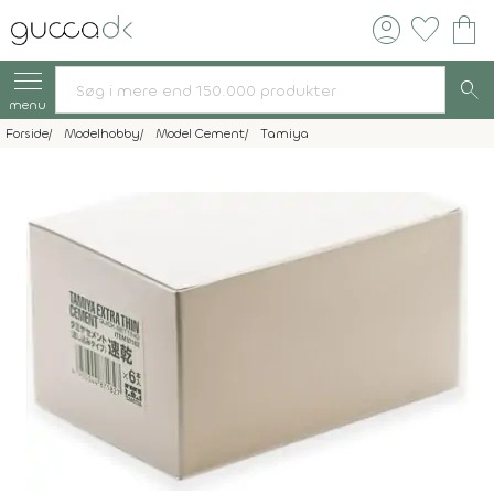
account_circle
favorite
shopping_bag
search
menu
Forside
Modelhobby
Model Cement
Tamiya