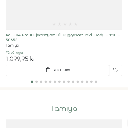
★
★
★
★
★
Rc F104 Pro II Fjernstyret Bil Byggesæt Inkl. Body - 1:10 -
58652
Tamiya
Få på lager
1.099,95 kr
shopping_bag
favorite
LÆG I KURV
Tamiya