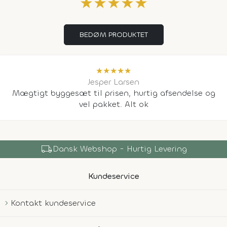
★
★
★
★
★
BEDØM PRODUKTET
★
★
★
★
★
Jesper Larsen
Mægtigt byggesæt til prisen, hurtig afsendelse og
vel pakket. Alt ok
local_shipping
Dansk Webshop - Hurtig Levering
Kundeservice
Kontakt kundeservice