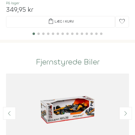
På lager
349,95 kr
shopping_bag
favorite
LÆG I KURV
Fjernstyrede Biler