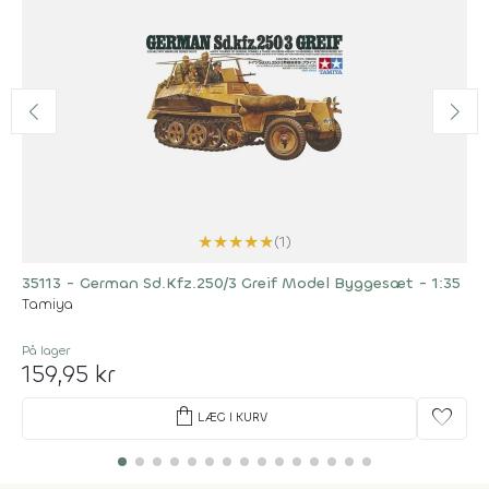
★
★
★
★
★
(1)
35113 - German Sd.Kfz.250/3 Greif Model Byggesæt - 1:35
Tamiya
På lager
159,95 kr
shopping_bag
favorite
LÆG I KURV