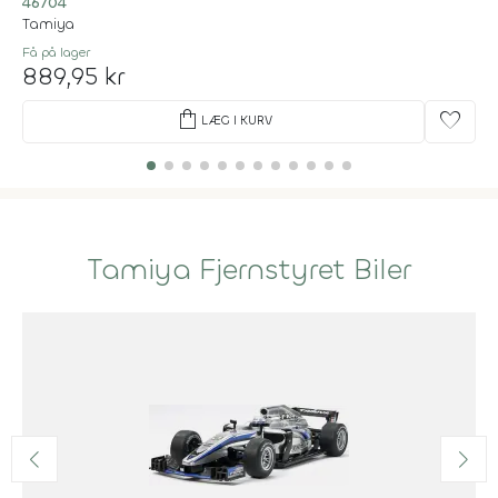
46704
Tamiya
Få på lager
889,95 kr
shopping_bag
favorite
LÆG I KURV
Tamiya Fjernstyret Biler