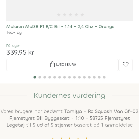
★
★
★
★
★
Mclaren Mcl38 F1 R/C Bil - 1:14 - 2,4 Ghz - Orange
Tec-Toy
På lager
339,95 kr
shopping_bag
favorite
LÆG I KURV
Kundernes vurdering
Vores brugere har bedømt
Tamiya - Rc Squash Van Gf-02
Fjernstyret Bil Byggesæt - 1:10 - 58725 Fjernstyret
Legetøj
til
5 ud af 5 stjerner
baseret på 1 anmeldelse