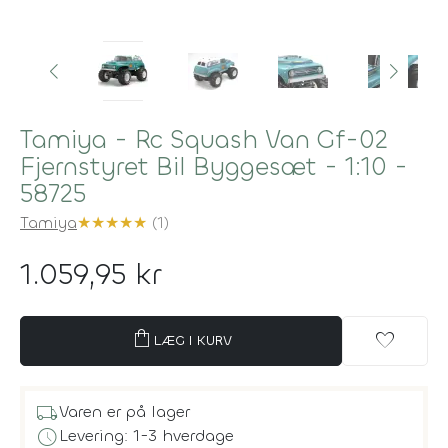
Tamiya - Rc Squash Van Gf-02
Fjernstyret Bil Byggesæt - 1:10 -
58725
Tamiya
★
★
★
★
★
(1)
1.059,95 kr
shopping_bag
favorite
LÆG I KURV
local_shipping
Varen er på lager
schedule
Levering: 1-3 hverdage