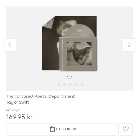
CD
★
★
★
★
★
The Tortured Poets Department
Taylor Swift
På lager
169,95 kr
shopping_bag
favorite
LÆG I KURV