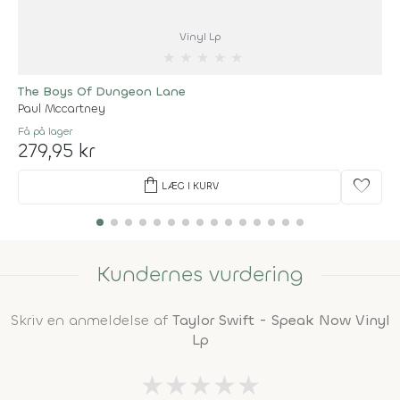
Vinyl Lp
★
★
★
★
★
The Boys Of Dungeon Lane
Paul Mccartney
Få på lager
279,95 kr
shopping_bag
favorite
LÆG I KURV
Kundernes vurdering
Skriv en anmeldelse af
Taylor Swift - Speak Now Vinyl
Lp
★
★
★
★
★