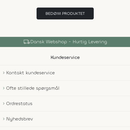
BEDØM PRODUKTET
local_shipping
Dansk Webshop - Hurtig Levering
Kundeservice
Kontakt kundeservice
Ofte stillede spørgsmål
Ordrestatus
Nyhedsbrev