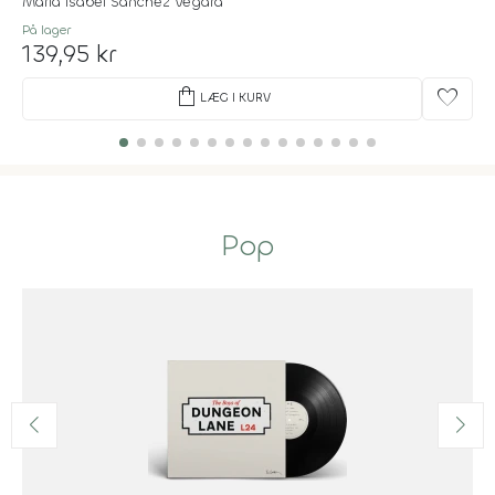
Maria Isabel Sanchez Vegara
På lager
139,95 kr
shopping_bag
favorite
LÆG I KURV
Pop