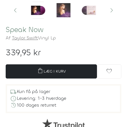
Speak Now
Af
Taylor Swift
Vinyl Lp
339,95 kr
shopping_bag
favorite
LÆG I KURV
local_shipping
Kun få på lager
schedule
Levering: 1-3 hverdage
history
100 dages returret