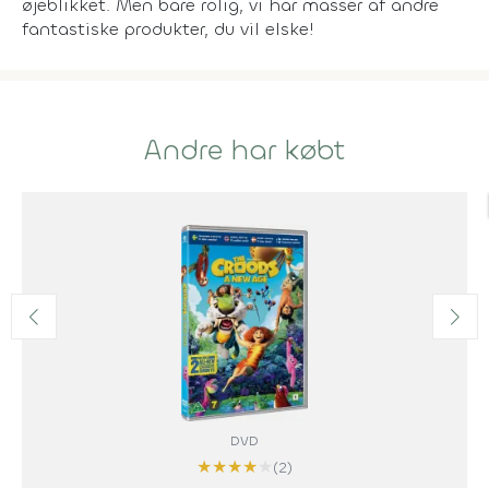
øjeblikket. Men bare rolig, vi har masser af andre
fantastiske produkter, du vil elske!
Andre har købt
DVD
★
★
★
★
★
(2)