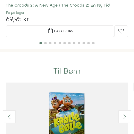
The Croods 2: A New Age / The Croods 2: En Ny Tid
Få på lager
69,95 kr
shopping_bag
favorite
LÆG I KURV
Til Børn