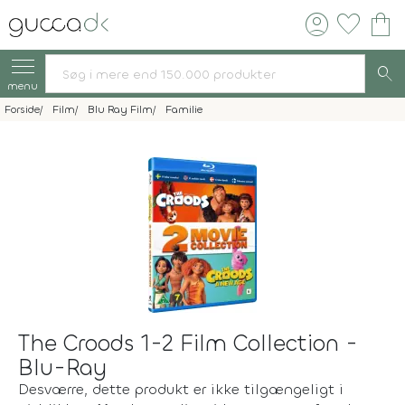
account_circle
favorite
shopping_bag
search
menu
Forside
Film
Blu Ray Film
Familie
The Croods 1-2 Film Collection -
Blu-Ray
Desværre, dette produkt er ikke tilgængeligt i