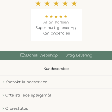
★
★
★
★
★
★
★
★
★
★
Allan Karlsen
Super hurtig levering.
Kan anbefales
local_shipping
Dansk Webshop - Hurtig Levering
Kundeservice
Kontakt kundeservice
Ofte stillede spørgsmål
Ordrestatus