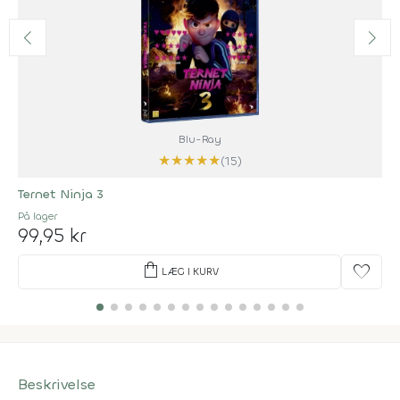
Blu-Ray
★
★
★
★
★
(15)
Ternet Ninja 3
På lager
99,95 kr
shopping_bag
favorite
LÆG I KURV
Beskrivelse