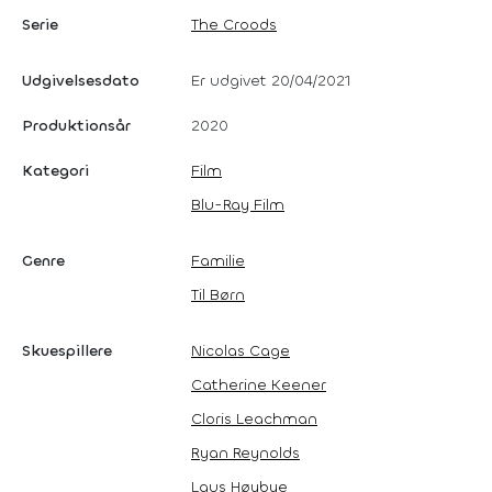
Serie
The Croods
Udgivelsesdato
Er udgivet 20/04/2021
Produktionsår
2020
Kategori
Film
Blu-Ray Film
Genre
Familie
Til Børn
Skuespillere
Nicolas Cage
Catherine Keener
Cloris Leachman
Ryan Reynolds
Laus Høybye