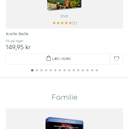
DVD
★
★
★
★
★
(1)
Krølle Bølle
Få på lager
149,95 kr
shopping_bag
favorite
LÆG I KURV
Familie