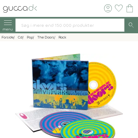
account_circle
favorite
shopping_bag
search
menu
Forside
Cd
Pop
The Doors
Rock