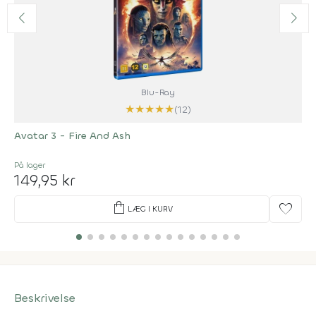
Blu-Ray
★
★
★
★
★
(12)
Avatar 3 - Fire And Ash
På lager
149,95 kr
shopping_bag
favorite
LÆG I KURV
Beskrivelse