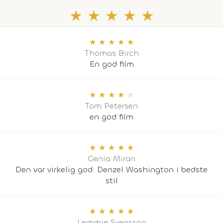
★
★
★
★
★
★
★
★
★
★
Thomas Birch
En god film
★
★
★
★
★
Tom Petersen
en god film
★
★
★
★
★
Genia Miran
Den var virkelig god. Denzel Washington i bedste
stil
★
★
★
★
★
Lemmie Svensson