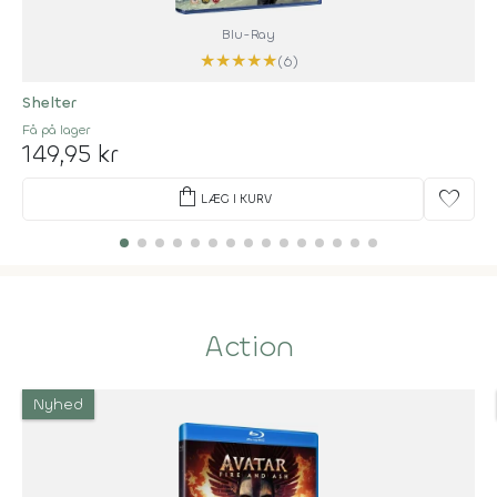
Blu-Ray
★
★
★
★
★
(6)
Shelter
Få på lager
149,95 kr
shopping_bag
favorite
LÆG I KURV
Action
Nyhed