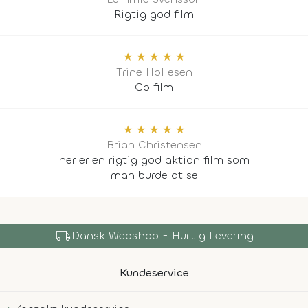
Rigtig god film
★
★
★
★
★
Trine Hollesen
Go film
★
★
★
★
★
Brian Christensen
her er en rigtig god aktion film som
man burde at se
local_shipping
Dansk Webshop - Hurtig Levering
Kundeservice