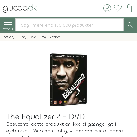
account_circle
favorite
shopping_bag
search
menu
Forside
Film
Dvd Film
Action
The Equalizer 2 - DVD
Desværre, dette produkt er ikke tilgængeligt i
øjeblikket. Men bare rolig, vi har masser af andre