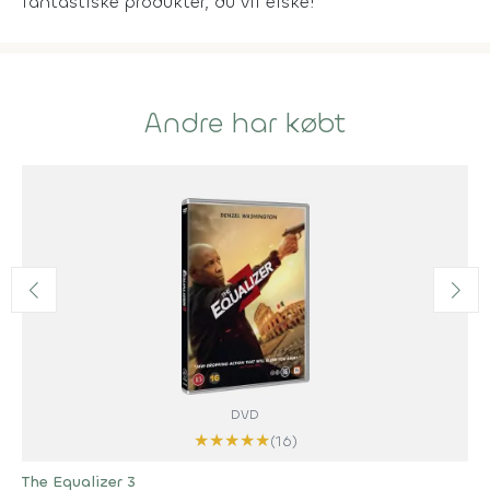
fantastiske produkter, du vil elske!
Andre har købt
DVD
★
★
★
★
★
(16)
The Equalizer 3