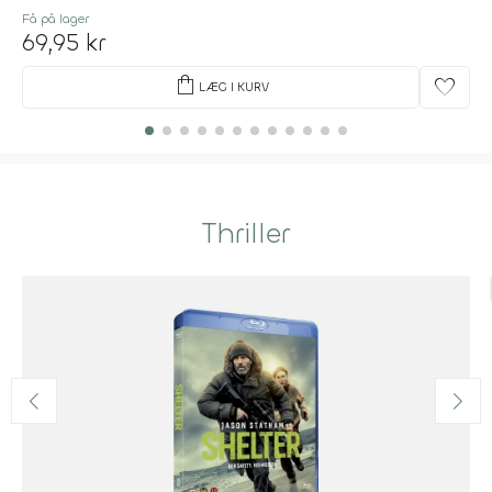
Få på lager
69,95 kr
shopping_bag
favorite
LÆG I KURV
Thriller