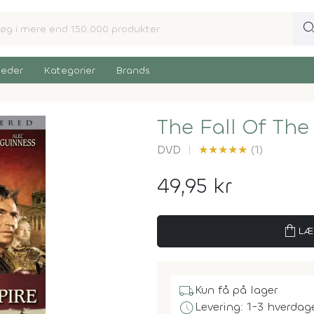
sear
eder
Kategorier
Brands
The Fall Of Th
DVD
★
★
★
★
★
(1)
49,95 kr
shopping_bag
LÆ
local_shipping
Kun få på lager
schedule
Levering: 1-3 hverdag