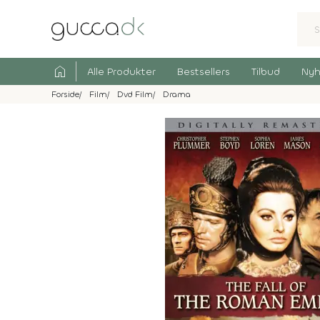
home
Alle Produkter
Bestsellers
Tilbud
Nyh
Forside
Film
Dvd Film
Drama