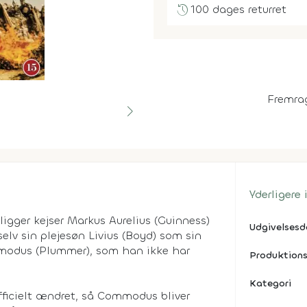
history
100 dages returret
Fremra
Yderligere
. ligger kejser Markus Aurelius (Guinness)
Udgivelses
selv sin plejesøn Livius (Boyd) som sin
ommodus (Plummer), som han ikke har
Produktions
Kategori
officielt ændret, så Commodus bliver