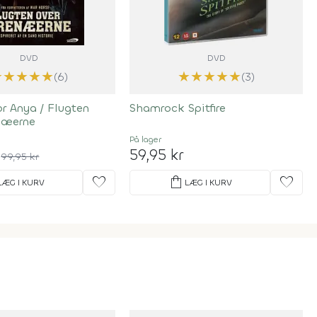
DVD
DVD
★
★
★
★
★
★
★
★
★
★
(6)
(3)
r Anya / Flugten
Shamrock Spitfire
næerne
På lager
59,95 kr
99,95 kr
favorite
shopping_bag
favorite
LÆG I KURV
LÆG I KURV