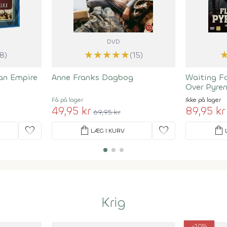
DVD
★
★
★
★
★
(8)
(15)
an Empire
Anne Franks Dagbog
Waiting Fo
Over Pyre
Få på lager
Ikke på lager
49,95 kr
89,95 kr
69,95 kr
favorite
shopping_bag
favorite
shopping_bag
LÆG I KURV
Krig
-10%