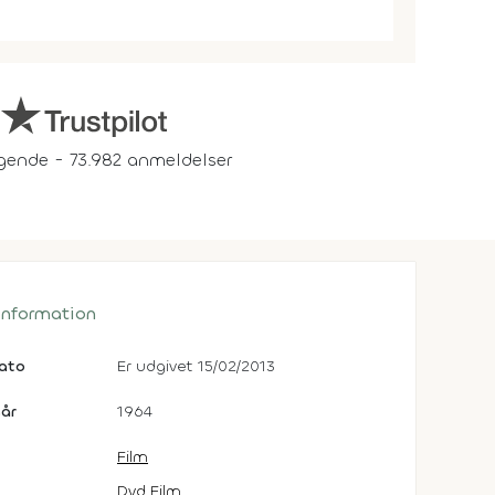
gende - 73.982 anmeldelser
 information
dato
Er udgivet 15/02/2013
år
1964
Film
Dvd Film