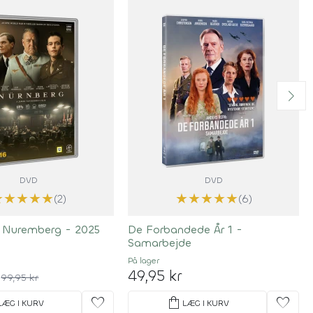
DVD
DVD
★
★
★
★
★
★
★
★
★
★
(2)
(6)
/ Nuremberg - 2025
De Forbandede År 1 -
Samarbejde
På lager
49,95 kr
99,95 kr
favorite
shopping_bag
favorite
LÆG I KURV
LÆG I KURV