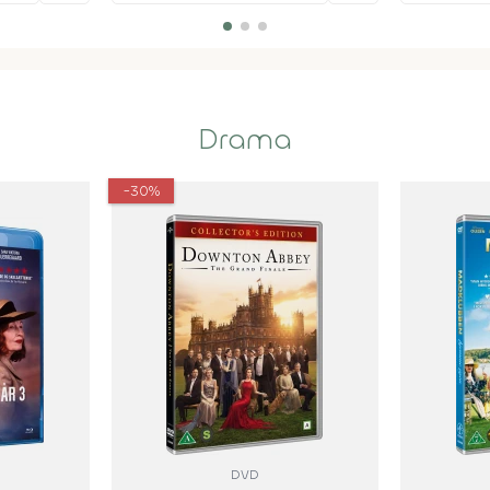
Drama
-30%
DVD