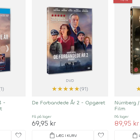
DVD
★
★
★
★
★
(1)
(91)
3 -
De Forbandede År 2 - Opgøret
Nürnberg 
t
Film
Få på lager
På lager
69,95 kr
89,95 kr
favorite
shopping_bag
favorite
shopping_bag
LÆG I KURV