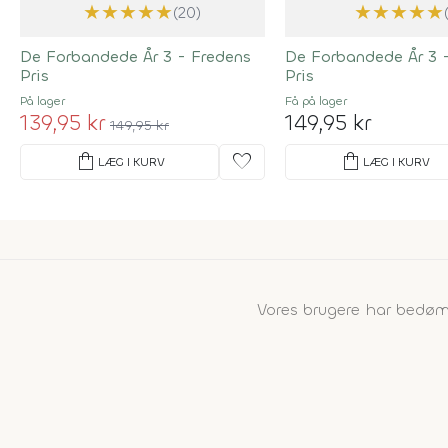
★
★
★
★
★
★
★
★
★
★
(20)
De Forbandede År 3 - Fredens
De Forbandede År 3 
Pris
Pris
På lager
Få på lager
139,95 kr
149,95 kr
149,95 kr
shopping_bag
favorite
shopping_bag
LÆG I KURV
LÆG I KURV
Vores brugere har bedø