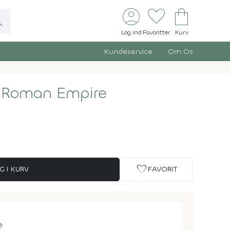
account_circle
favorite
shopping_bag
ch
Log ind
Favoritter
Kurv
Kundeservice
Om Os
e Roman Empire
favorite
G I KURV
FAVORIT
e